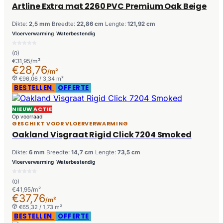
Artline Extra mat 2260 PVC Premium Oak Beige
Dikte:
2,5 mm
Breedte:
22,86 cm
Lengte:
121,92 cm
Vloerverwarming
Waterbestendig
(0)
€31,95/m²
€28,76
/m²
€96,06 / 3,34 m²
BESTELLEN
OFFERTE
NIEUW
ACTIE
Op voorraad
GESCHIKT VOOR VLOERVERWARMING
Oakland Visgraat Rigid Click 7204 Smoked
Dikte:
6 mm
Breedte:
14,7 cm
Lengte:
73,5 cm
Vloerverwarming
Waterbestendig
(0)
€41,95/m²
€37,76
/m²
€65,32 / 1,73 m²
BESTELLEN
OFFERTE