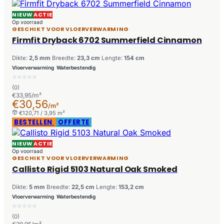
NIEUW
ACTIE
Op voorraad
GESCHIKT VOOR VLOERVERWARMING
Firmfit Dryback 6702 Summerfield Cinnamon
Dikte:
2,5 mm
Breedte:
23,3 cm
Lengte:
154 cm
Vloerverwarming
Waterbestendig
(0)
€33,95/m²
€30,56
/m²
€120,71 / 3,95 m²
BESTELLEN
OFFERTE
NIEUW
ACTIE
Op voorraad
GESCHIKT VOOR VLOERVERWARMING
Callisto Rigid 5103 Natural Oak Smoked
Dikte:
5 mm
Breedte:
22,5 cm
Lengte:
153,2 cm
Vloerverwarming
Waterbestendig
(0)