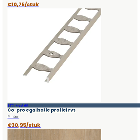
€10,75/stuk
87% kiest dit
Co-pro egalisatie profiel rvs
Plinten
€30,95/stuk