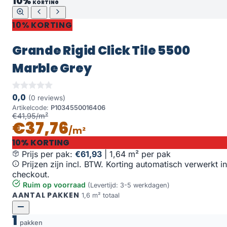
10%
KORTING
10% KORTING
Grande Rigid Click Tile 5500
Marble Grey
0,0
(0 reviews)
Artikelcode:
P1034550016406
€41,95/m²
€37,76
/m²
10% KORTING
Prijs per pak:
€61,93
|
1,64 m² per pak
Prijzen zijn incl. BTW. Korting automatisch verwerkt in
checkout.
Ruim op voorraad
(Levertijd: 3-5 werkdagen)
AANTAL PAKKEN
1,6 m² totaal
1
pakken