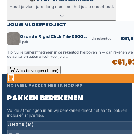
Houd je vloer jarenlang mooi met het juiste onderhoud.
JOUW VLOERPROJECT
Grande Rigid Click Tile 5500 Marble Grey
€61,9
via rekentool
1 pak
Tip: vul je kamerafmetingen in de
rekentool
hierboven in — dan rekenen we
de aantallen automatisch voor je uit.
€61,9
Alles toevoegen (1 item)
HOEVEEL PAKKEN HEB IK NODIG?
PAKKEN BEREKENEN
Vul de afmetingen in en wij berekenen direct het aantal pakken
inclusief snijverlies.
LENGTE (M)