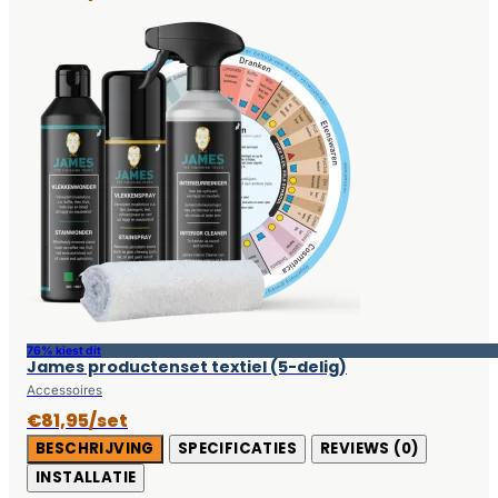
76% kiest dit
James productenset textiel (5-delig)
Accessoires
€81,95/set
BESCHRIJVING
SPECIFICATIES
REVIEWS (0)
INSTALLATIE