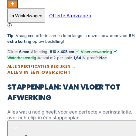
Grande Rigid Click Tile 5500 Marble Grey aantal
Offerte Aanvragen
In Winkelwagen
Toevoegen aan winkelwagen
Tip:
Vraag een offerte aan en kom langs in onze showroom voor
5%
extra korting
op uw bestelling!
Dikte:
6 mm
Afmeting:
810 × 405 cm
Vloerverwarming
Waterbestendig
Aantal m2 per pak:
1,64
V-groef:
Nee
ALLE SPECIFICATIES BEKIJKEN →
ALLES IN ÉÉN OVERZICHT
STAPPENPLAN: VAN VLOER TOT
AFWERKING
Alles wat u nodig heeft voor een perfecte vloerinstallatie,
overzichtelijk in één stappenplan.