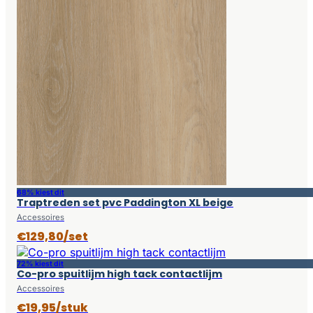
68% kiest dit
Traptreden set pvc Paddington XL beige
Accessoires
€129,80/set
72% kiest dit
Co-pro spuitlijm high tack contactlijm
Accessoires
€19,95/stuk