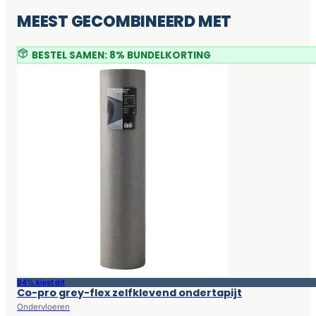
MEEST GECOMBINEERD MET
BESTEL SAMEN: 8% BUNDELKORTING
94% kiest dit
Co-pro grey-flex zelfklevend ondertapijt
Ondervloeren