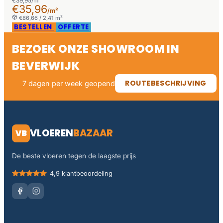
€39,95/m²
€35,96
/m²
€86,66 / 2,41 m²
BESTELLEN
OFFERTE
BEZOEK ONZE SHOWROOM IN
BEVERWIJK
ROUTEBESCHRIJVING
7 dagen per week geopend
VLOEREN
BAZAAR
VB
De beste vloeren tegen de laagste prijs
4,9 klantbeoordeling