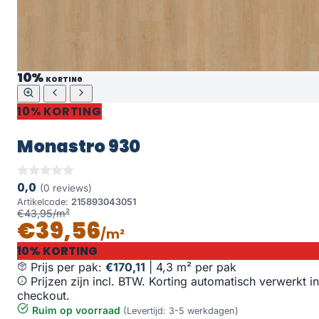
10%
KORTING
10% KORTING
Monastro 930
0,0
(0 reviews)
Artikelcode:
215893043051
€43,95/m²
€39,56
/m²
10% KORTING
Prijs per pak:
€170,11
|
4,3 m² per pak
Prijzen zijn incl. BTW. Korting automatisch verwerkt in
checkout.
Ruim op voorraad
(Levertijd: 3-5 werkdagen)