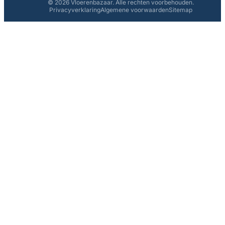
© 2026 Vloerenbazaar. Alle rechten voorbehouden.
Privacyverklaring
Algemene voorwaarden
Sitemap