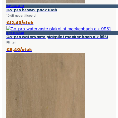
94% kiest dit
Co-pro brown-pack 10db
10 dB gecertificeerd
€12,40/stuk
87% kiest dit
Co-pro watervaste plakplint meckenbach eik 9951
Plinten
€6,40/stuk