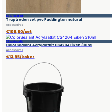
68% kiest dit
Traptreden set pvc Paddington natural
Accessoires
€109,80/set
72% kiest dit
ColorSealant Acrylaatkit CS4204 Eiken 310ml
Accessoires
€13,95/koker