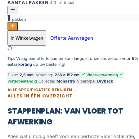
AANTAL PAKKEN
4,3 m² totaal
1
pakken
Monastro 930 aantal
Offerte Aanvragen
In Winkelwagen
Toevoegen aan winkelwagen
Tip:
Vraag een offerte aan en kom langs in onze showroom voor
5%
extra korting
op uw bestelling!
Dikte:
2,5 mm
Afmeting:
236 × 152 cm
Vloerverwarming
Waterbestendig
Collectie:
Monastro
Vloertype:
Dryback
ALLE SPECIFICATIES BEKIJKEN →
ALLES IN ÉÉN OVERZICHT
STAPPENPLAN: VAN VLOER TOT
AFWERKING
Alles wat u nodig heeft voor een perfecte vloerinstallatie,