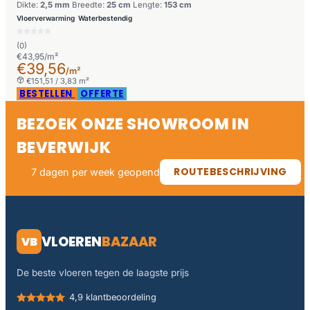
Dikte:
2,5 mm
Breedte:
25 cm
Lengte:
153 cm
Vloerverwarming
Waterbestendig
(0)
€43,95/m²
€39,56
/m²
€151,51 / 3,83 m²
BESTELLEN
OFFERTE
BEZOEK ONZE SHOWROOM IN
BEVERWIJK
ROUTEBESCHRIJVING
7 dagen per week geopend
VLOEREN
BAZAAR
VB
De beste vloeren tegen de laagste prijs
4,9 klantbeoordeling