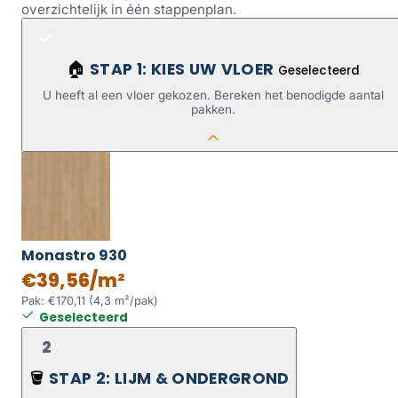
overzichtelijk in één stappenplan.
STAP 1: KIES UW VLOER
🏠
Geselecteerd
U heeft al een vloer gekozen. Bereken het benodigde aantal
pakken.
Monastro 930
€39,56/m²
Pak: €170,11 (4,3 m²/pak)
Geselecteerd
2
STAP 2: LIJM & ONDERGROND
🪣