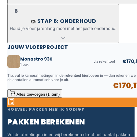
6
STAP 6: ONDERHOUD
🧽
Houd je vloer jarenlang mooi met het juiste onderhoud.
JOUW VLOERPROJECT
Monastro 930
€170,1
via rekentool
1 pak
Tip: vul je kamerafmetingen in de
rekentool
hierboven in — dan rekenen we
de aantallen automatisch voor je uit.
€170,1
Alles toevoegen (1 item)
HOEVEEL PAKKEN HEB IK NODIG?
PAKKEN BEREKENEN
Vul de afmetingen in en wij berekenen direct het aantal pakken