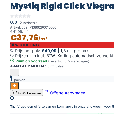
Mystiq Rigid Click Visgr
0,0
(0 reviews)
Artikelcode:
P1380290013006
€41,95/m²
€37,76
/m²
10% KORTING
Prijs per pak:
€49,09
|
1,3 m² per pak
Prijzen zijn incl. BTW. Korting automatisch verwerkt
Ruim op voorraad
(Levertijd: 3-5 werkdagen)
AANTAL PAKKEN
1,3 m² totaal
1
pakken
Mystiq Rigid Click Visgraat 2900 Desert aantal
Offerte Aanvragen
In Winkelwagen
Toevoegen aan winkelwagen
Tip:
Vraag een offerte aan en kom langs in onze showroom voor
5