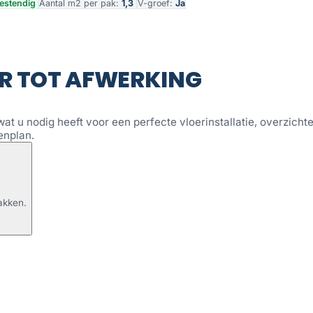
estendig
Aantal m2 per pak:
1,3
V-groef:
Ja
R TOT AFWERKING
wat u nodig heeft voor een perfecte vloerinstallatie, overzichtel
enplan.
akken.