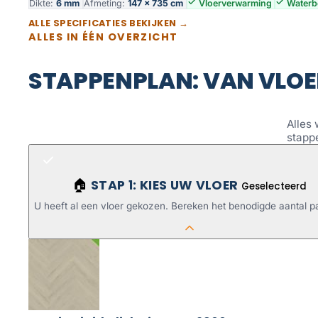
Dikte:
6 mm
Afmeting:
147 × 735 cm
Vloerverwarming
Waterb
ALLE SPECIFICATIES BEKIJKEN →
ALLES IN ÉÉN OVERZICHT
STAPPENPLAN: VAN VLOE
Alles 
stapp
STAP 1: KIES UW VLOER
🏠
Geselecteerd
U heeft al een vloer gekozen. Bereken het benodigde aantal p