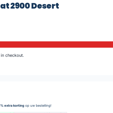
aat 2900 Desert
 in checkout.
% extra korting
op uw bestelling!