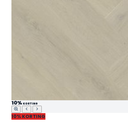
10%
KORTING
10% KORTING