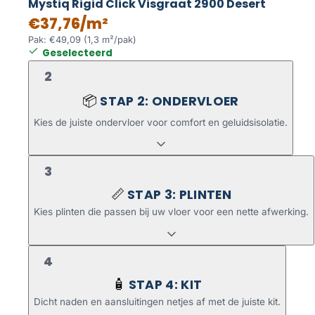
Mystiq Rigid Click Visgraat 2900 Desert
€37,76/m²
Pak: €49,09 (1,3 m²/pak)
Geselecteerd
2
STAP 2: ONDERVLOER
📦
Kies de juiste ondervloer voor comfort en geluidsisolatie.
3
STAP 3: PLINTEN
📏
Kies plinten die passen bij uw vloer voor een nette afwerking.
4
STAP 4: KIT
🧴
Dicht naden en aansluitingen netjes af met de juiste kit.