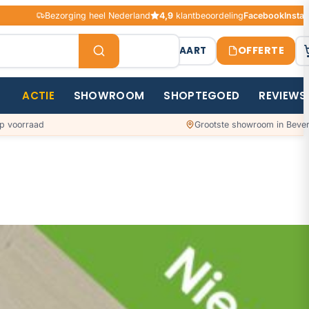
Bezorging heel Nederland
4,9
klantbeoordeling
Facebook
Insta
OFFERTE
STAALKAART
ACTIE
SHOWROOM
SHOPTEGOED
REVIEWS
p voorraad
Grootste showroom in Bever