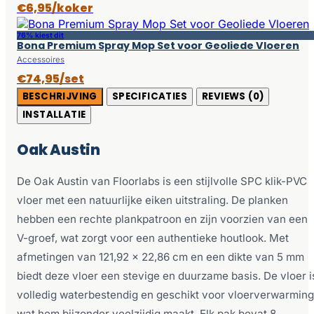
€6,95/koker
76% kiest dit
Bona Premium Spray Mop Set voor Geoliede Vloeren
Accessoires
€74,95/set
BESCHRIJVING
SPECIFICATIES
REVIEWS (0)
INSTALLATIE
Oak Austin
De Oak Austin van Floorlabs is een stijlvolle SPC klik-PVC
vloer met een natuurlijke eiken uitstraling. De planken
hebben een rechte plankpatroon en zijn voorzien van een
V-groef, wat zorgt voor een authentieke houtlook. Met
afmetingen van 121,92 x 22,86 cm en een dikte van 5 mm
biedt deze vloer een stevige en duurzame basis. De vloer i
volledig waterbestendig en geschikt voor vloerverwarming
wat hem bijzonder veelzijdig maakt. Elk pak bevat 8