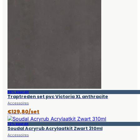
68% kiest dit
Traptreden set pvc Victoria XL anthracite
Accessoires
€129,80/set
72% kiest dit
Soudal Acryrub Acrylaatkit Zwart 310ml
Accessoires