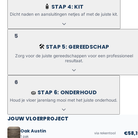
STAP 4: KIT
🧴
Dicht naden en aansluitingen netjes af met de juiste kit.
5
STAP 5: GEREEDSCHAP
🛠️
Zorg voor de juiste gereedschappen voor een professioneel
resultaat.
6
STAP 6: ONDERHOUD
🧽
Houd je vloer jarenlang mooi met het juiste onderhoud.
JOUW VLOERPROJECT
Oak Austin
€58,1
via rekentool
1 pak