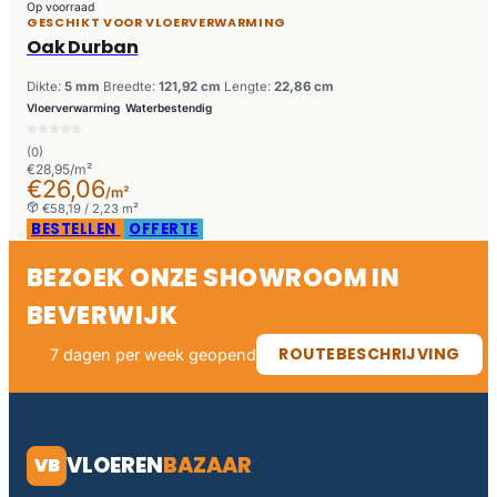
Op voorraad
GESCHIKT VOOR VLOERVERWARMING
Oak Durban
Dikte:
5 mm
Breedte:
121,92 cm
Lengte:
22,86 cm
Vloerverwarming
Waterbestendig
(0)
€28,95/m²
€26,06
/m²
€58,19 / 2,23 m²
BESTELLEN
OFFERTE
BEZOEK ONZE SHOWROOM IN
BEVERWIJK
ROUTEBESCHRIJVING
7 dagen per week geopend
VLOEREN
BAZAAR
VB