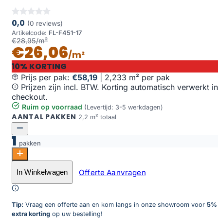
0,0
(0 reviews)
Artikelcode:
FL-F451-17
€28,95/m²
€26,06
/m²
10% KORTING
Prijs per pak:
€58,19
|
2,233 m² per pak
Prijzen zijn incl. BTW. Korting automatisch verwerkt in
checkout.
Ruim op voorraad
(Levertijd: 3-5 werkdagen)
AANTAL PAKKEN
2,2 m² totaal
1
pakken
Oak Austin aantal
Offerte Aanvragen
In Winkelwagen
Toevoegen aan winkelwagen
Tip:
Vraag een offerte aan en kom langs in onze showroom voor
5%
extra korting
op uw bestelling!