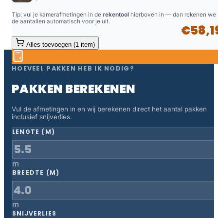
Tip: vul je kamerafmetingen in de
rekentool
hierboven in — dan rekenen we
de aantallen automatisch voor je uit.
€58,1
Alles toevoegen (1 item)
HOEVEEL PAKKEN HEB IK NODIG?
PAKKEN BEREKENEN
Vul de afmetingen in en wij berekenen direct het aantal pakken
inclusief snijverlies.
LENGTE (M)
m
BREEDTE (M)
m
SNIJVERLIES