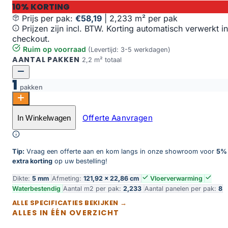
10% KORTING
Prijs per pak:
€58,19
|
2,233 m² per pak
Prijzen zijn incl. BTW. Korting automatisch verwerkt in
checkout.
Ruim op voorraad
(Levertijd: 3-5 werkdagen)
AANTAL PAKKEN
2,2 m² totaal
1
pakken
Oak Canberra aantal
Offerte Aanvragen
In Winkelwagen
Toevoegen aan winkelwagen
Tip:
Vraag een offerte aan en kom langs in onze showroom voor
5%
extra korting
op uw bestelling!
Dikte:
5 mm
Afmeting:
121,92 × 22,86 cm
Vloerverwarming
Waterbestendig
Aantal m2 per pak:
2,233
Aantal panelen per pak:
8
ALLE SPECIFICATIES BEKIJKEN →
ALLES IN ÉÉN OVERZICHT