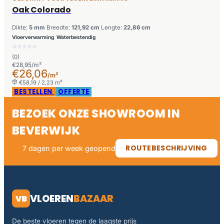
Oak Colorado
Dikte:
5 mm
Breedte:
121,92 cm
Lengte:
22,86 cm
Vloerverwarming
Waterbestendig
(0)
€28,95/m²
€26,06
/m²
€58,19 / 2,23 m²
BESTELLEN
OFFERTE
BEZOEK ONZE SHOWROOM IN
BEVERWIJK
ROUTEBESCHRIJVING
7 dagen per week geopend
VLOEREN
BAZAAR
VB
De beste vloeren tegen de laagste prijs