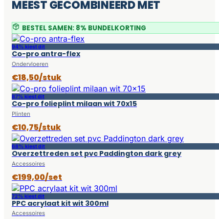
MEEST GECOMBINEERD MET
BESTEL SAMEN: 8% BUNDELKORTING
94% kiest dit
Co-pro antra-flex
Ondervloeren
€18,50/stuk
87% kiest dit
Co-pro folieplint milaan wit 70x15
Plinten
€10,75/stuk
68% kiest dit
Overzettreden set pvc Paddington dark grey
Accessoires
€199,00/set
72% kiest dit
PPC acrylaat kit wit 300ml
Accessoires