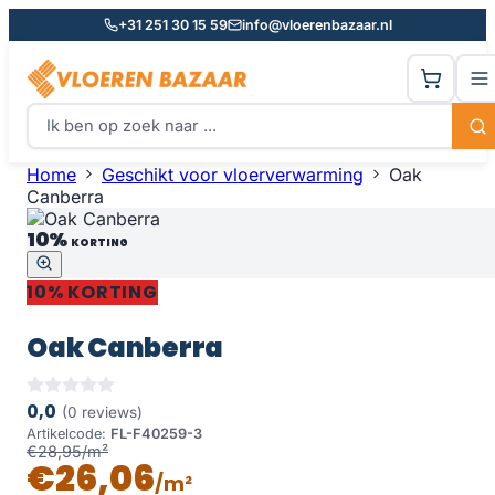
+31 251 30 15 59
info@vloerenbazaar.nl
Home
Geschikt voor vloerverwarming
Oak
Canberra
10%
KORTING
10% KORTING
Oak Canberra
0,0
(0 reviews)
Artikelcode:
FL-F40259-3
€28,95/m²
€26,06
/m²