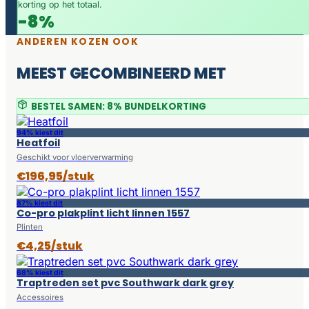
korting op het totaal.
-8%
ANDEREN KOZEN OOK
MEEST GECOMBINEERD MET
BESTEL SAMEN: 8% BUNDELKORTING
94% kiest dit
Heatfoil
Geschikt voor vloerverwarming
€196,95/stuk
87% kiest dit
Co-pro plakplint licht linnen 1557
Plinten
€4,25/stuk
68% kiest dit
Traptreden set pvc Southwark dark grey
Accessoires