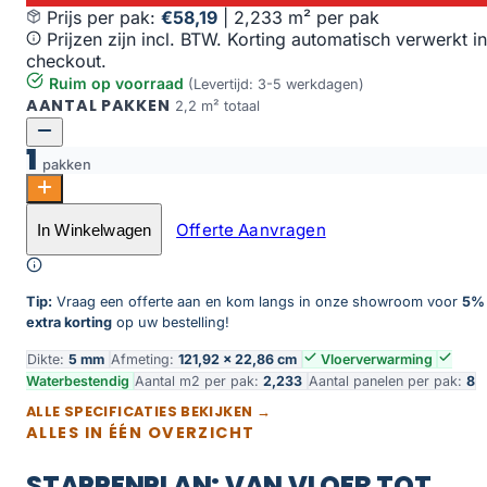
Prijs per pak:
€58,19
|
2,233 m² per pak
Prijzen zijn incl. BTW. Korting automatisch verwerkt in
checkout.
Ruim op voorraad
(Levertijd: 3-5 werkdagen)
AANTAL PAKKEN
2,2 m² totaal
1
pakken
Oak Dublin aantal
Offerte Aanvragen
In Winkelwagen
Toevoegen aan winkelwagen
Tip:
Vraag een offerte aan en kom langs in onze showroom voor
5%
extra korting
op uw bestelling!
Dikte:
5 mm
Afmeting:
121,92 × 22,86 cm
Vloerverwarming
Waterbestendig
Aantal m2 per pak:
2,233
Aantal panelen per pak:
8
ALLE SPECIFICATIES BEKIJKEN →
ALLES IN ÉÉN OVERZICHT
STAPPENPLAN: VAN VLOER TOT