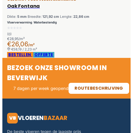
Oak Fontana
Dikte:
5 mm
Breedte:
121,92 cm
Lengte:
22,86 cm
Vloerverwarming
Waterbestendig
(0)
€28,95/m²
€26,06
/m²
€58,19 / 2,23 m²
BESTELLEN
OFFERTE
BEZOEK ONZE SHOWROOM IN
BEVERWIJK
ROUTEBESCHRIJVING
7 dagen per week geopend
VLOEREN
BAZAAR
VB
De beste vloeren tegen de laagste prijs