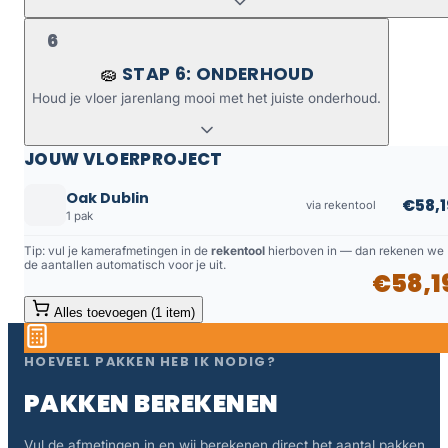
6
STAP 6: ONDERHOUD
🧽
Houd je vloer jarenlang mooi met het juiste onderhoud.
JOUW VLOERPROJECT
Oak Dublin
€58,1
via rekentool
1 pak
Tip: vul je kamerafmetingen in de
rekentool
hierboven in — dan rekenen we
de aantallen automatisch voor je uit.
€58,1
Alles toevoegen (1 item)
HOEVEEL PAKKEN HEB IK NODIG?
PAKKEN BEREKENEN
Vul de afmetingen in en wij berekenen direct het aantal pakken