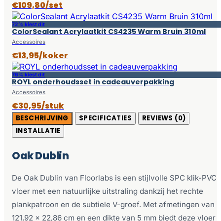
€109,80/set
72% kiest dit
ColorSealant Acrylaatkit CS4235 Warm Bruin 310ml
Accessoires
€13,95/koker
76% kiest dit
ROYL onderhoudsset in cadeauverpakking
Accessoires
€30,95/stuk
BESCHRIJVING
SPECIFICATIES
REVIEWS (0)
INSTALLATIE
Oak Dublin
De Oak Dublin van Floorlabs is een stijlvolle SPC klik-PVC
vloer met een natuurlijke uitstraling dankzij het rechte
plankpatroon en de subtiele V-groef. Met afmetingen van
121,92 x 22,86 cm en een dikte van 5 mm biedt deze vloer