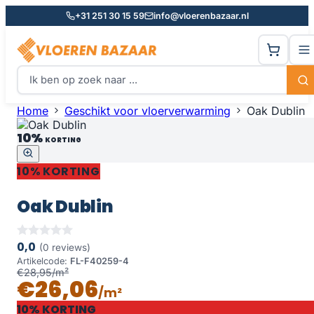
+31 251 30 15 59
info@vloerenbazaar.nl
Home
Geschikt voor vloerverwarming
Oak Dublin
10%
KORTING
10% KORTING
Oak Dublin
0,0
(0 reviews)
Artikelcode:
FL-F40259-4
€28,95/m²
€26,06
/m²
10% KORTING