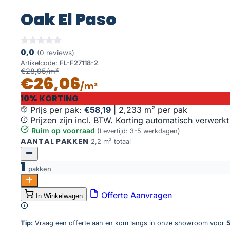
Oak El Paso
0,0
(0 reviews)
Artikelcode:
FL-F27118-2
€28,95/m²
€26,06
/m²
10% KORTING
Prijs per pak:
€58,19
|
2,233 m² per pak
Prijzen zijn incl. BTW. Korting automatisch verwerkt
Ruim op voorraad
(Levertijd: 3-5 werkdagen)
AANTAL PAKKEN
2,2 m² totaal
1
pakken
Oak El Paso aantal
Offerte Aanvragen
In Winkelwagen
Toevoegen aan winkelwagen
Tip:
Vraag een offerte aan en kom langs in onze showroom voor
5