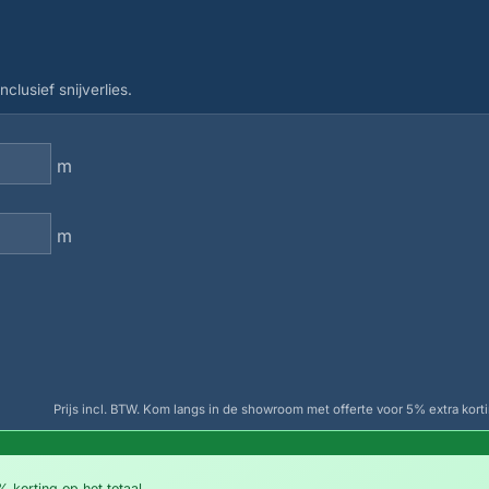
clusief snijverlies.
m
m
Prijs incl. BTW. Kom langs in de showroom met offerte voor 5% extra korti
 korting op het totaal.