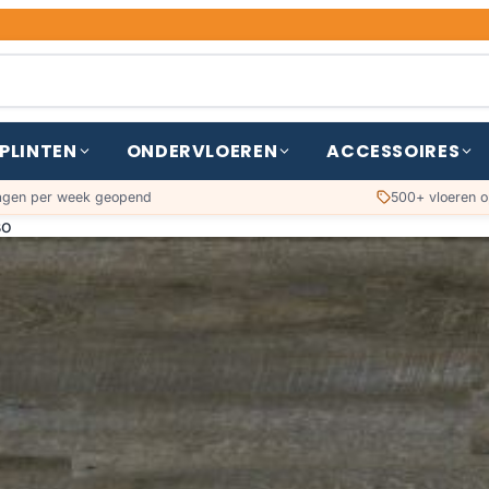
PLINTEN
ONDERVLOEREN
ACCESSOIRES
agen per week geopend
500+ vloeren o
so