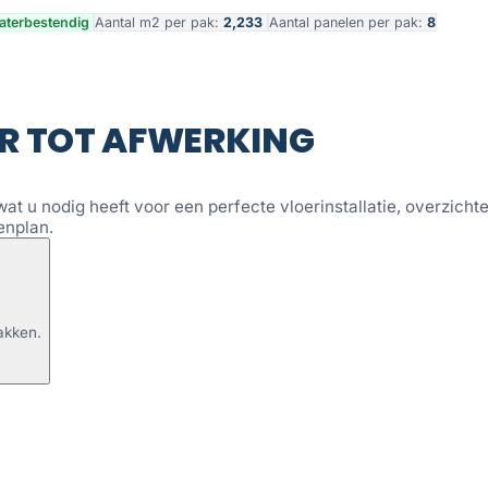
terbestendig
Aantal m2 per pak:
2,233
Aantal panelen per pak:
8
R TOT AFWERKING
wat u nodig heeft voor een perfecte vloerinstallatie, overzichtel
enplan.
akken.