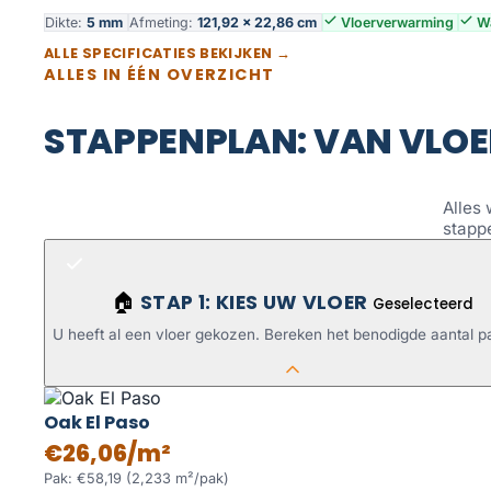
Dikte:
5 mm
Afmeting:
121,92 × 22,86 cm
Vloerverwarming
Wa
ALLE SPECIFICATIES BEKIJKEN →
ALLES IN ÉÉN OVERZICHT
STAPPENPLAN: VAN VLOE
Alles 
stapp
STAP 1: KIES UW VLOER
🏠
Geselecteerd
U heeft al een vloer gekozen. Bereken het benodigde aantal p
Oak El Paso
€26,06/m²
Pak: €58,19 (2,233 m²/pak)