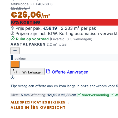
Artikelcode:
FL-F40260-3
€28,95/m²
€26,06
/m²
10% KORTING
Prijs per pak:
€58,19
|
2,233 m² per pak
Prijzen zijn incl. BTW. Korting automatisch verwerkt
Ruim op voorraad
(Levertijd: 3-5 werkdagen)
AANTAL PAKKEN
2,2 m² totaal
1
pakken
Oak Fontana aantal
Offerte Aanvragen
In Winkelwagen
Toevoegen aan winkelwagen
Tip:
Vraag een offerte aan en kom langs in onze showroom voor
5
Dikte:
5 mm
Afmeting:
121,92 × 22,86 cm
Vloerverwarming
Wa
ALLE SPECIFICATIES BEKIJKEN →
ALLES IN ÉÉN OVERZICHT