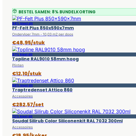
BESTEL SAMEN: 8% BUNDELKORTING
94% kiest dit
PF-Felt Plus 850x590x7mm
Ondervloer 7mm - 10,03 m2 per doos
€48,95/stuk
87% kiest dit
Topline RAL9010 58mm hoog
Plinten
€12,10/stuk
68% kiest dit
Traptredenset Attico 860
Accessoires
€282,57/set
72% kiest dit
Soudal Silirub Color Siliconenkit RAL 7032 300ml
Accessoires
€18,95/koker