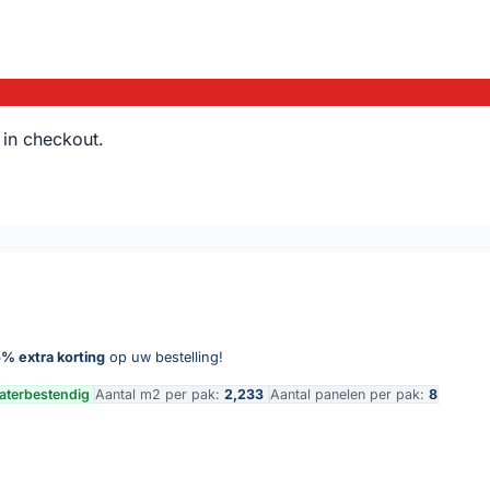
 in checkout.
% extra korting
op uw bestelling!
terbestendig
Aantal m2 per pak:
2,233
Aantal panelen per pak:
8