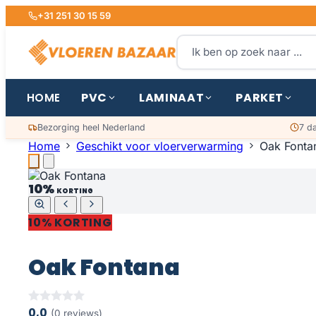
+31 251 30 15 59
PVC
LAMINAAT
PARKET
HOME
Bezorging heel Nederland
7 d
Home
Geschikt voor vloerverwarming
Oak Fonta
10%
KORTING
10% KORTING
Oak Fontana
0,0
(0 reviews)