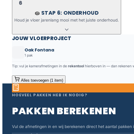
6
STAP 6: ONDERHOUD
🧽
Houd je vloer jarenlang mooi met het juiste onderhoud.
JOUW VLOERPROJECT
Oak Fontana
1 pak
Tip: vul je kamerafmetingen in de
rekentool
hierboven in — dan rekenen we
Alles toevoegen (1 item)
HOEVEEL PAKKEN HEB IK NODIG?
PAKKEN BEREKENEN
Vul de afmetingen in en wij berekenen direct het aantal pakken in