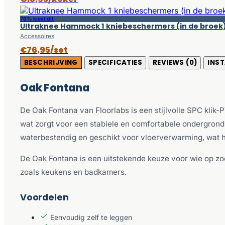
76% kiest dit
Ultraknee Hammock 1 kniebeschermers (in de broek
Accessoires
€76,95/set
BESCHRIJVING
SPECIFICATIES
REVIEWS (0)
INST
Oak Fontana
De Oak Fontana van Floorlabs is een stijlvolle SPC klik
wat zorgt voor een stabiele en comfortabele ondergrond. D
waterbestendig en geschikt voor vloerverwarming, wat h
De Oak Fontana is een uitstekende keuze voor wie op zo
zoals keukens en badkamers.
Voordelen
Eenvoudig zelf te leggen