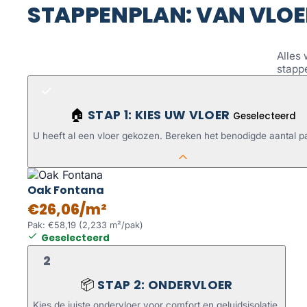
STAPPENPLAN: VAN VLOE
Alles 
stapp
STAP 1: KIES UW VLOER
🏠
Geselecteerd
U heeft al een vloer gekozen. Bereken het benodigde aantal p
Oak Fontana
€26,06/m²
Pak: €58,19 (2,233 m²/pak)
Geselecteerd
2
STAP 2: ONDERVLOER
📦
Kies de juiste ondervloer voor comfort en geluidsisolatie.