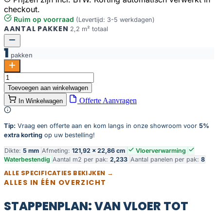
checkout.
Ruim op voorraad
(Levertijd: 3-5 werkdagen)
AANTAL PAKKEN
2,2 m² totaal
1
pakken
Oak
Liverpool
Toevoegen aan winkelwagen
aantal
Offerte Aanvragen
In Winkelwagen
Tip:
Vraag een offerte aan en kom langs in onze showroom voor
5%
extra korting
op uw bestelling!
Dikte:
5 mm
Afmeting:
121,92 × 22,86 cm
Vloerverwarming
Waterbestendig
Aantal m2 per pak:
2,233
Aantal panelen per pak:
8
ALLE SPECIFICATIES BEKIJKEN →
ALLES IN ÉÉN OVERZICHT
STAPPENPLAN: VAN VLOER TOT