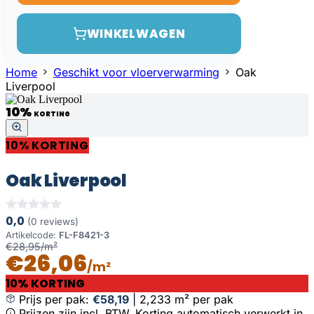
WINKELWAGEN
Home
Geschikt voor vloerverwarming
Oak
Liverpool
10%
KORTING
10% KORTING
Oak Liverpool
0,0
(0 reviews)
Artikelcode:
FL-F8421-3
€28,95/m²
€26,06
/m²
10% KORTING
Prijs per pak:
€58,19
|
2,233 m² per pak
Prijzen zijn incl. BTW. Korting automatisch verwerkt in