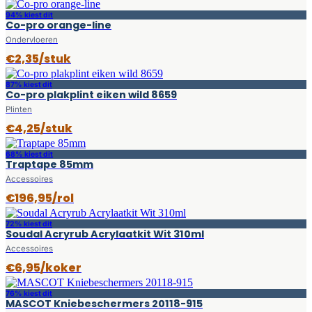
94% kiest dit
Co-pro orange-line
Ondervloeren
€2,35/stuk
87% kiest dit
Co-pro plakplint eiken wild 8659
Plinten
€4,25/stuk
68% kiest dit
Traptape 85mm
Accessoires
€196,95/rol
72% kiest dit
Soudal Acryrub Acrylaatkit Wit 310ml
Accessoires
€6,95/koker
76% kiest dit
MASCOT Kniebeschermers 20118-915