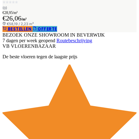
(0)
€28,95/m²
€26,06
/m²
€58,19 / 2,23 m²
BESTELLEN
OFFERTE
BEZOEK ONZE SHOWROOM IN BEVERWIJK
7 dagen per week geopend
Routebeschrijving
VB
VLOEREN
BAZAAR
De beste vloeren tegen de laagste prijs