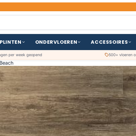
PLINTEN
ONDERVLOEREN
ACCESSOIRES
agen per week geopend
500+ vloeren o
Beach