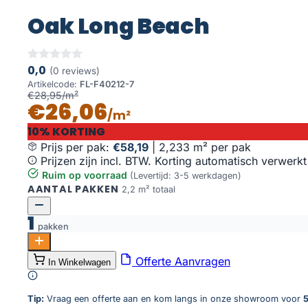
Oak Long Beach
0,0
(0 reviews)
Artikelcode:
FL-F40212-7
€28,95/m²
€26,06
/m²
10% KORTING
Prijs per pak:
€58,19
|
2,233 m² per pak
Prijzen zijn incl. BTW. Korting automatisch verwerkt
Ruim op voorraad
(Levertijd: 3-5 werkdagen)
AANTAL PAKKEN
2,2 m² totaal
1
pakken
Oak Long Beach aantal
Offerte Aanvragen
In Winkelwagen
Toevoegen aan winkelwagen
Tip:
Vraag een offerte aan en kom langs in onze showroom voor
5