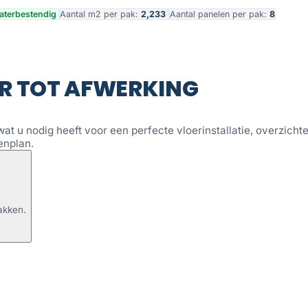
terbestendig
Aantal m2 per pak:
2,233
Aantal panelen per pak:
8
R TOT AFWERKING
wat u nodig heeft voor een perfecte vloerinstallatie, overzichtel
enplan.
akken.