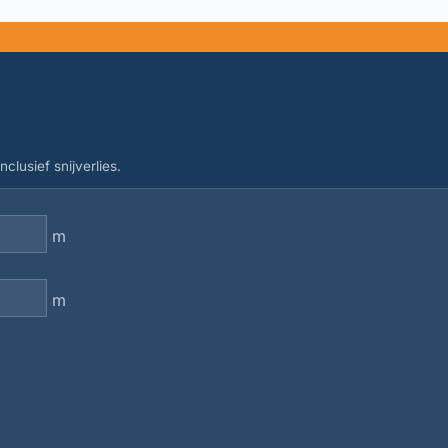
clusief snijverlies.
m
m