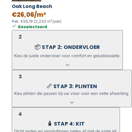
Oak Long Beach
€26,06/m²
Pak: €58,19 (2,233 m²/pak)
Geselecteerd
2
STAP 2: ONDERVLOER
📦
Kies de juiste ondervloer voor comfort en geluidsisolatie.
3
STAP 3: PLINTEN
📏
Kies plinten die passen bij uw vloer voor een nette afwerking.
4
STAP 4: KIT
🧴
Dicht naden en aansluitingen netjes af met de juiste kit.