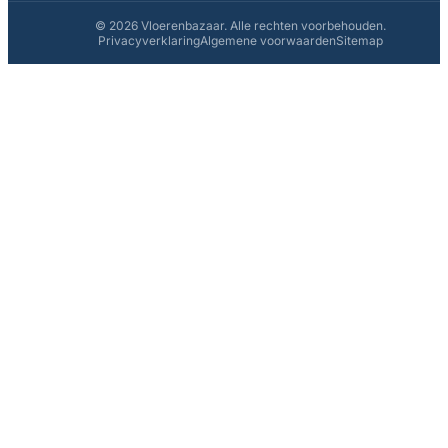
© 2026 Vloerenbazaar. Alle rechten voorbehouden.
Privacyverklaring
Algemene voorwaarden
Sitemap