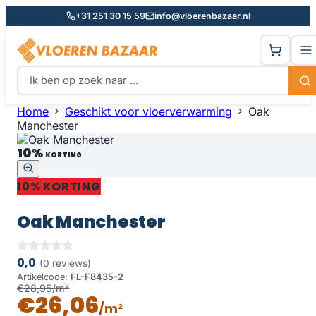
+31 251 30 15 59
info@vloerenbazaar.nl
Home
Geschikt voor vloerverwarming
Oak
Manchester
10%
KORTING
10% KORTING
Oak Manchester
0,0
(0 reviews)
Artikelcode:
FL-F8435-2
€28,95/m²
€26,06
/m²