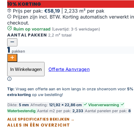
10% KORTING
Prijs per pak:
€58,19
|
2,233 m² per pak
Prijzen zijn incl. BTW. Korting automatisch verwerkt in
checkout.
Ruim op voorraad
(Levertijd: 3-5 werkdagen)
AANTAL PAKKEN
2,2 m² totaal
1
pakken
Oak Manchester aantal
Offerte Aanvragen
In Winkelwagen
Toevoegen aan winkelwagen
Tip:
Vraag een offerte aan en kom langs in onze showroom voor
5%
extra korting
op uw bestelling!
Dikte:
5 mm
Afmeting:
121,92 × 22,86 cm
Vloerverwarming
Waterbestendig
Aantal m2 per pak:
2,233
Aantal panelen per pak:
8
ALLE SPECIFICATIES BEKIJKEN →
ALLES IN ÉÉN OVERZICHT