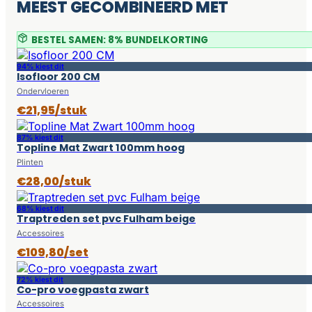
MEEST GECOMBINEERD MET
BESTEL SAMEN: 8% BUNDELKORTING
94% kiest dit
Isofloor 200 CM
Ondervloeren
€21,95/stuk
87% kiest dit
Topline Mat Zwart 100mm hoog
Plinten
€28,00/stuk
68% kiest dit
Traptreden set pvc Fulham beige
Accessoires
€109,80/set
72% kiest dit
Co-pro voegpasta zwart
Accessoires