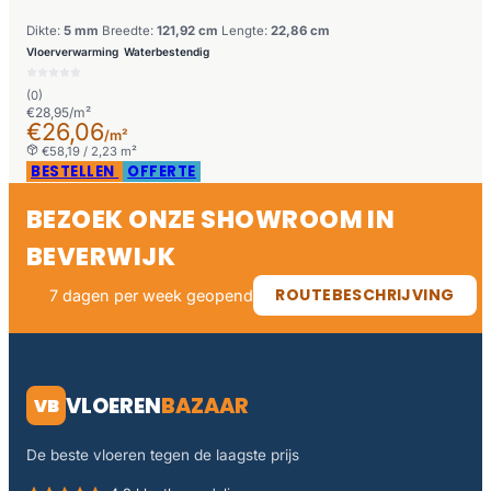
Dikte:
5 mm
Breedte:
121,92 cm
Lengte:
22,86 cm
Vloerverwarming
Waterbestendig
(0)
€28,95/m²
€26,06
/m²
€58,19 / 2,23 m²
BESTELLEN
OFFERTE
BEZOEK ONZE SHOWROOM IN
BEVERWIJK
ROUTEBESCHRIJVING
7 dagen per week geopend
VLOEREN
BAZAAR
VB
De beste vloeren tegen de laagste prijs