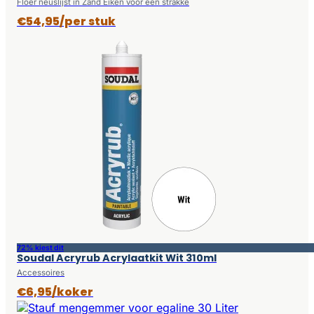
Floer neuslijst in Zand Eiken voor een strakke
€54,95/per stuk
72% kiest dit
Soudal Acryrub Acrylaatkit Wit 310ml
Accessoires
€6,95/koker