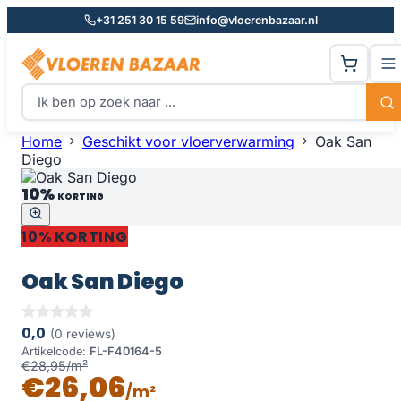
+31 251 30 15 59
info@vloerenbazaar.nl
Home
Geschikt voor vloerverwarming
Oak San
Diego
10%
KORTING
10% KORTING
Oak San Diego
0,0
(0 reviews)
Artikelcode:
FL-F40164-5
€28,95/m²
€26,06
/m²