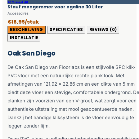
76% kiest dit
Stauf mengemmer voor egaline 30 Liter
Accessoires
€18,95/stuk
BESCHRIJVING
SPECIFICATIES
REVIEWS (0)
INSTALLATIE
Oak San Diego
De Oak San Diego van Floorlabs is een stijlvolle SPC klik-
PVC vloer met een natuurlijke rechte plank look. Met
afmetingen van 121,92 x 22,86 cm en een dikte van 5 mm
biedt deze vloer een stevige, comfortabele ondergrond. D
planken zijn voorzien van een V-groef, wat zorgt voor een
authentieke uitstraling met mooi geaccentueerde naden.
Dankzij het handige kliksysteem is de vloer eenvoudig te
leggen zonder lijm.
Deze PVC-vloer is volledig waterbestendig en geschikt vo