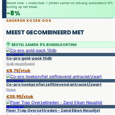
Bestel vloer + ondervloer + plinten samen en ontvang automatisch 8%
korting op het totaal.
-8%
ANDEREN KOZEN OOK
MEEST GECOMBINEERD MET
BESTEL SAMEN: 8% BUNDELKORTING
94% kiest dit
Co-pro gold-pack 10db
10 dB gecertificeerd
€8,75/stuk
87% kiest dit
Co-pro hoekprofiel zelfklevend antraciet/zwart
Plinten
€39,95/stuk
68% kiest dit
Floer Trap Overzettreden - Zand Eiken Neuslijst