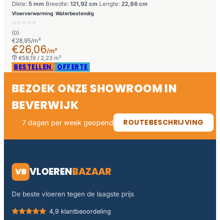
Dikte:
5 mm
Breedte:
121,92 cm
Lengte:
22,86 cm
Vloerverwarming
Waterbestendig
(0)
€28,95/m²
€26,06
/m²
€58,19 / 2,23 m²
BESTELLEN
OFFERTE
BEZOEK ONZE SHOWROOM IN
BEVERWIJK
ROUTEBESCHRIJVING
7 dagen per week geopend
VLOEREN
BAZAAR
VB
De beste vloeren tegen de laagste prijs
4,9 klantbeoordeling