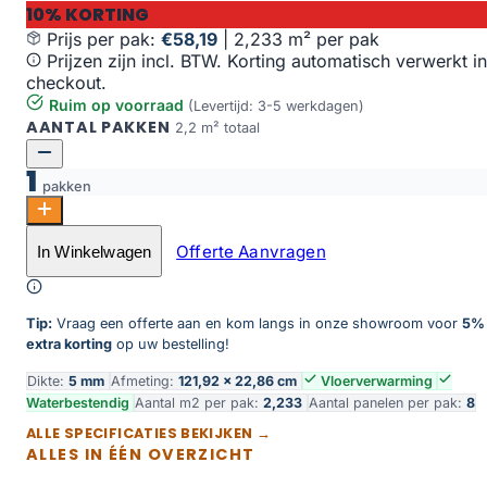
10% KORTING
Prijs per pak:
€58,19
|
2,233 m² per pak
Prijzen zijn incl. BTW. Korting automatisch verwerkt in
checkout.
Ruim op voorraad
(Levertijd: 3-5 werkdagen)
AANTAL PAKKEN
2,2 m² totaal
1
pakken
Oak San Diego aantal
Offerte Aanvragen
In Winkelwagen
Toevoegen aan winkelwagen
Tip:
Vraag een offerte aan en kom langs in onze showroom voor
5%
extra korting
op uw bestelling!
Dikte:
5 mm
Afmeting:
121,92 × 22,86 cm
Vloerverwarming
Waterbestendig
Aantal m2 per pak:
2,233
Aantal panelen per pak:
8
ALLE SPECIFICATIES BEKIJKEN →
ALLES IN ÉÉN OVERZICHT