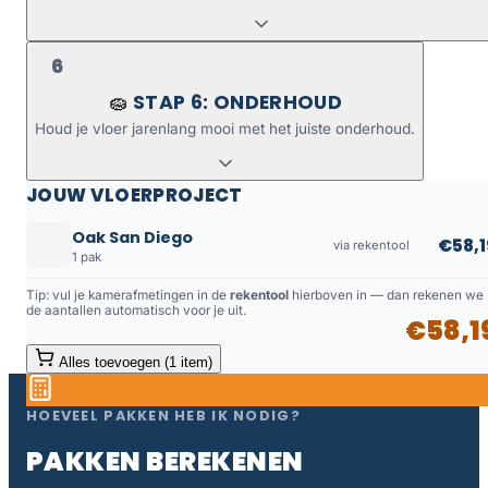
6
STAP 6: ONDERHOUD
🧽
Houd je vloer jarenlang mooi met het juiste onderhoud.
JOUW VLOERPROJECT
Oak San Diego
€58,1
via rekentool
1 pak
Tip: vul je kamerafmetingen in de
rekentool
hierboven in — dan rekenen we
de aantallen automatisch voor je uit.
€58,1
Alles toevoegen (1 item)
HOEVEEL PAKKEN HEB IK NODIG?
PAKKEN BEREKENEN