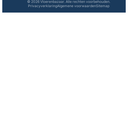
© 2026 Vloerenbazaar. Alle rechten voorbehouden.
Privacyverklaring
Algemene voorwaarden
Sitemap