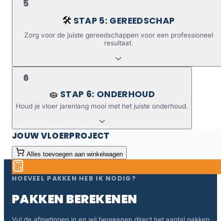
5
STAP 5: GEREEDSCHAP
🛠️
Zorg voor de juiste gereedschappen voor een professioneel
resultaat.
6
STAP 6: ONDERHOUD
🧽
Houd je vloer jarenlang mooi met het juiste onderhoud.
JOUW VLOERPROJECT
Alles toevoegen aan winkelwagen
HOEVEEL PAKKEN HEB IK NODIG?
PAKKEN BEREKENEN
Vul de afmetingen in en wij berekenen direct het aantal pakken