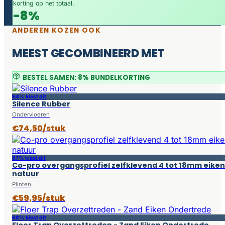
korting op het totaal.
-8%
ANDEREN KOZEN OOK
MEEST GECOMBINEERD MET
BESTEL SAMEN: 8% BUNDELKORTING
94% kiest dit
Silence Rubber
Ondervloeren
€74,50/stuk
87% kiest dit
Co-pro overgangsprofiel zelfklevend 4 tot 18mm eiken
natuur
Plinten
€59,95/stuk
68% kiest dit
Floer Trap Overzettreden - Zand Eiken Ondertrede