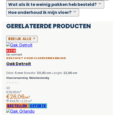
Wat als ik te weinig pakken heb besteld?
Hoe onderhoud ik mijn vloer?
GERELATEERDE PRODUCTEN
BEKIJK ALLE
ACTIE
Op voorraad
GESCHIKT VOOR VLOERVERWARMING
Oak Detroit
Dikte:
5 mm
Breedte:
121,92 cm
Lengte:
22,86 cm
Vloerverwarming
Waterbestendig
(0)
€28,95/m²
€26,06
/m²
€58,19 / 2,23 m²
BESTELLEN
OFFERTE