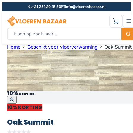
+31 251 30 15 59
info@vloerenbazaar.nl
Home
Geschikt voor vloerverwarming
Oak Summit
10%
KORTING
10% KORTING
Oak Summit