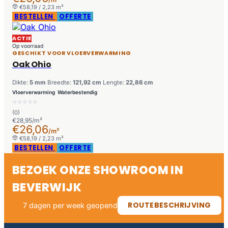
€58,19 / 2,23 m²
BESTELLEN
OFFERTE
ACTIE
Op voorraad
GESCHIKT VOOR VLOERVERWARMING
Oak Ohio
Dikte:
5 mm
Breedte:
121,92 cm
Lengte:
22,86 cm
Vloerverwarming
Waterbestendig
(0)
€28,95/m²
€26,06
/m²
€58,19 / 2,23 m²
BESTELLEN
OFFERTE
BEZOEK ONZE SHOWROOM IN
BEVERWIJK
ROUTEBESCHRIJVING
7 dagen per week geopend