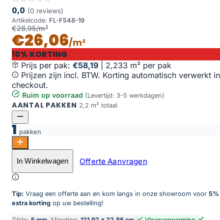
0,0
(0 reviews)
Artikelcode:
FL-F548-19
€28,95/m²
€26,06
/m²
10% KORTING
Prijs per pak:
€58,19
|
2,233 m² per pak
Prijzen zijn incl. BTW. Korting automatisch verwerkt in
checkout.
Ruim op voorraad
(Levertijd: 3-5 werkdagen)
AANTAL PAKKEN
2,2 m² totaal
1
pakken
Oak Summit aantal
Offerte Aanvragen
In Winkelwagen
Toevoegen aan winkelwagen
Tip:
Vraag een offerte aan en kom langs in onze showroom voor
5%
extra korting
op uw bestelling!
Dikte:
5 mm
Afmeting:
121,92 × 22,86 cm
Vloerverwarming