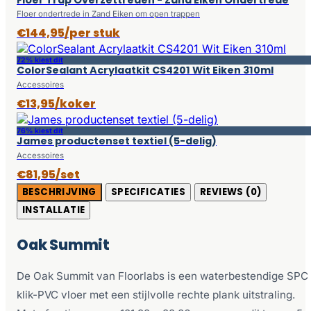
Floer ondertrede in Zand Eiken om open trappen
€144,95/per stuk
72% kiest dit
ColorSealant Acrylaatkit CS4201 Wit Eiken 310ml
Accessoires
€13,95/koker
76% kiest dit
James productenset textiel (5-delig)
Accessoires
€81,95/set
BESCHRIJVING
SPECIFICATIES
REVIEWS (0)
INSTALLATIE
Oak Summit
De Oak Summit van Floorlabs is een waterbestendige SPC
klik-PVC vloer met een stijlvolle rechte plank uitstraling.