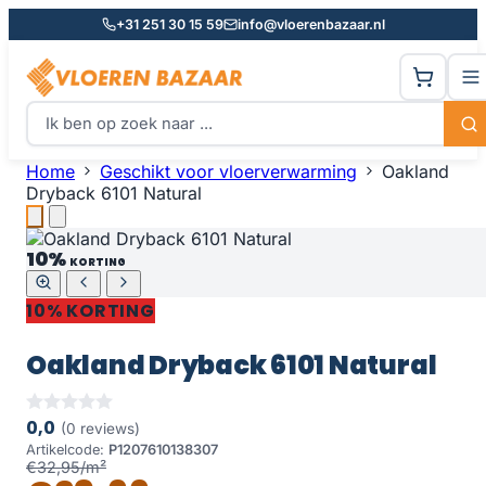
+31 251 30 15 59
info@vloerenbazaar.nl
Home
Geschikt voor vloerverwarming
Oakland
Dryback 6101 Natural
10%
KORTING
10% KORTING
Oakland Dryback 6101 Natural
0,0
(0 reviews)
Artikelcode:
P1207610138307
€32,95/m²