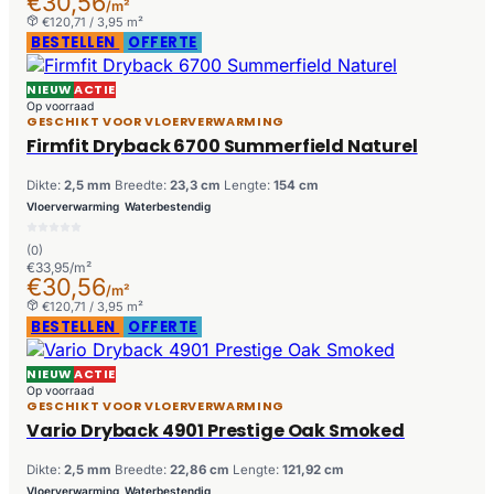
€30,56
/m²
€120,71 / 3,95 m²
BESTELLEN
OFFERTE
NIEUW
ACTIE
Op voorraad
GESCHIKT VOOR VLOERVERWARMING
Firmfit Dryback 6700 Summerfield Naturel
Dikte:
2,5 mm
Breedte:
23,3 cm
Lengte:
154 cm
Vloerverwarming
Waterbestendig
(0)
€33,95/m²
€30,56
/m²
€120,71 / 3,95 m²
BESTELLEN
OFFERTE
NIEUW
ACTIE
Op voorraad
GESCHIKT VOOR VLOERVERWARMING
Vario Dryback 4901 Prestige Oak Smoked
Dikte:
2,5 mm
Breedte:
22,86 cm
Lengte:
121,92 cm
Vloerverwarming
Waterbestendig