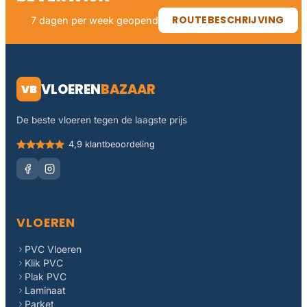
ROUTEBESCHRIJVING
7 dagen per week geopend
VLOEREN
BAZAAR
VB
De beste vloeren tegen de laagste prijs
4,9 klantbeoordeling
VLOEREN
PVC Vloeren
Klik PVC
Plak PVC
Laminaat
Parket