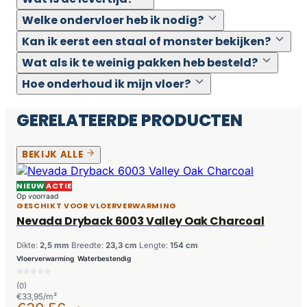
Welke ondervloer heb ik nodig?
Kan ik eerst een staal of monster bekijken?
Wat als ik te weinig pakken heb besteld?
Hoe onderhoud ik mijn vloer?
GERELATEERDE PRODUCTEN
BEKIJK ALLE
NIEUW
ACTIE
Op voorraad
GESCHIKT VOOR VLOERVERWARMING
Nevada Dryback 6003 Valley Oak Charcoal
Dikte:
2,5 mm
Breedte:
23,3 cm
Lengte:
154 cm
Vloerverwarming
Waterbestendig
(0)
€33,95/m²