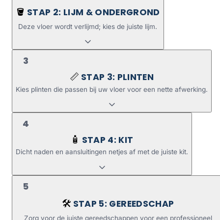
STAP 2: LIJM & ONDERGROND
🪣
Deze vloer wordt verlijmd; kies de juiste lijm.
3
STAP 3: PLINTEN
📏
Kies plinten die passen bij uw vloer voor een nette afwerking.
4
STAP 4: KIT
🧴
Dicht naden en aansluitingen netjes af met de juiste kit.
5
STAP 5: GEREEDSCHAP
🛠️
Zorg voor de juiste gereedschappen voor een professioneel