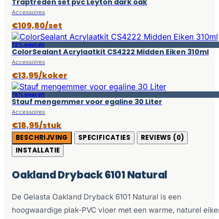
Traptreden set pvc Leyton dark oak
Accessoires
€109,80/set
72% kiest dit
ColorSealant Acrylaatkit CS4222 Midden Eiken 310ml
Accessoires
€13,95/koker
76% kiest dit
Stauf mengemmer voor egaline 30 Liter
Accessoires
€18,95/stuk
BESCHRIJVING
SPECIFICATIES
REVIEWS (0)
INSTALLATIE
Oakland Dryback 6101 Natural
De Gelasta Oakland Dryback 6101 Natural is een
hoogwaardige plak-PVC vloer met een warme, naturel eike