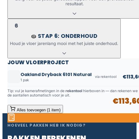
resultaat.
6
STAP 6: ONDERHOUD
🧽
Houd je vloer jarenlang mooi met het juiste onderhoud.
JOUW VLOERPROJECT
Oakland Dryback 6101 Natural
€113,6
via rekentool
1 pak
Tip: vul je kamerafmetingen in de
rekentool
hierboven in — dan rekenen we
de aantallen automatisch voor je uit.
€113,6
Alles toevoegen (1 item)
HOEVEEL PAKKEN HEB IK NODIG?
PAKKEN BEREKENEN