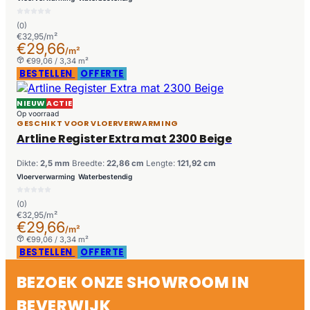
(0)
€32,95/m²
€29,66
/m²
€99,06 / 3,34 m²
BESTELLEN
OFFERTE
NIEUW
ACTIE
Op voorraad
GESCHIKT VOOR VLOERVERWARMING
Artline Register Extra mat 2300 Beige
Dikte:
2,5 mm
Breedte:
22,86 cm
Lengte:
121,92 cm
Vloerverwarming
Waterbestendig
(0)
€32,95/m²
€29,66
/m²
€99,06 / 3,34 m²
BESTELLEN
OFFERTE
BEZOEK ONZE SHOWROOM IN
BEVERWIJK