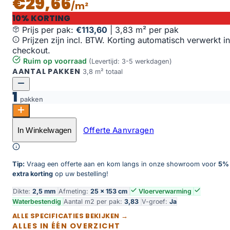
€29,66
/m²
10% KORTING
Prijs per pak:
€113,60
|
3,83 m² per pak
Prijzen zijn incl. BTW. Korting automatisch verwerkt in
checkout.
Ruim op voorraad
(Levertijd: 3-5 werkdagen)
AANTAL PAKKEN
3,8 m² totaal
1
pakken
Oakland Dryback 6101 Natural aantal
Offerte Aanvragen
In Winkelwagen
Toevoegen aan winkelwagen
Tip:
Vraag een offerte aan en kom langs in onze showroom voor
5%
extra korting
op uw bestelling!
Dikte:
2,5 mm
Afmeting:
25 × 153 cm
Vloerverwarming
Waterbestendig
Aantal m2 per pak:
3,83
V-groef:
Ja
ALLE SPECIFICATIES BEKIJKEN →
ALLES IN ÉÉN OVERZICHT