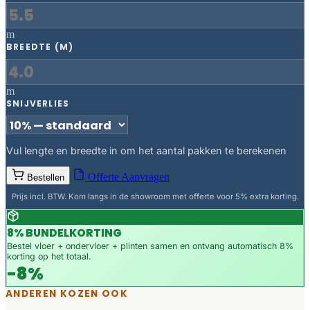
m
BREEDTE (M)
m
SNIJVERLIES
Vul lengte en breedte in om het aantal pakken te berekenen
Offerte Aanvragen
Bestellen
Prijs incl. BTW. Kom langs in de showroom met offerte voor 5% extra korting.
8% BUNDELKORTING
Bestel vloer + ondervloer + plinten samen en ontvang automatisch 8%
korting op het totaal.
-8%
ANDEREN KOZEN OOK