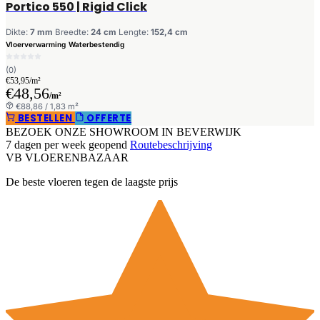
Portico 550 | Rigid Click
Dikte:
7 mm
Breedte:
24 cm
Lengte:
152,4 cm
Vloerverwarming
Waterbestendig
(0)
€53,95/m²
€48,56
/m²
€88,86 / 1,83 m²
BESTELLEN
OFFERTE
BEZOEK ONZE SHOWROOM IN BEVERWIJK
7 dagen per week geopend
Routebeschrijving
VB
VLOEREN
BAZAAR
De beste vloeren tegen de laagste prijs