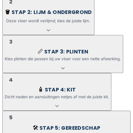
2
STAP 2: LIJM & ONDERGROND
🪣
Deze vloer wordt verlijmd; kies de juiste lijm.
3
STAP 3: PLINTEN
📏
Kies plinten die passen bij uw vloer voor een nette afwerking.
4
STAP 4: KIT
🧴
Dicht naden en aansluitingen netjes af met de juiste kit.
5
STAP 5: GEREEDSCHAP
🛠️