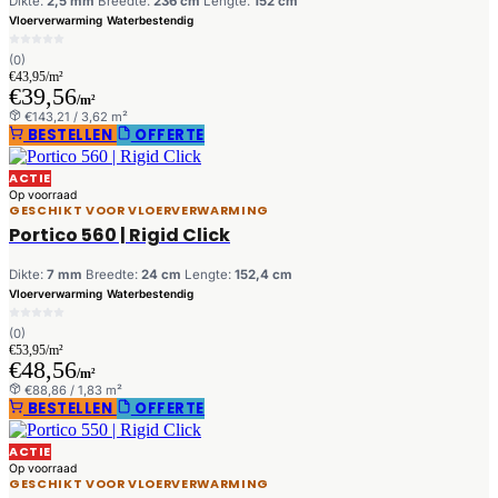
Dikte:
2,5 mm
Breedte:
236 cm
Lengte:
152 cm
Vloerverwarming
Waterbestendig
(0)
€43,95/m²
€39,56
/m²
€143,21 / 3,62 m²
BESTELLEN
OFFERTE
ACTIE
Op voorraad
GESCHIKT VOOR VLOERVERWARMING
Portico 560 | Rigid Click
Dikte:
7 mm
Breedte:
24 cm
Lengte:
152,4 cm
Vloerverwarming
Waterbestendig
(0)
€53,95/m²
€48,56
/m²
€88,86 / 1,83 m²
BESTELLEN
OFFERTE
ACTIE
Op voorraad
GESCHIKT VOOR VLOERVERWARMING