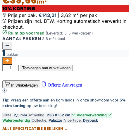
€39,56
/m²
10% KORTING
Prijs per pak:
€143,21
|
3,62 m² per pak
Prijzen zijn incl. BTW. Korting automatisch verwerkt in
checkout.
Ruim op voorraad
(Levertijd: 3-5 werkdagen)
AANTAL PAKKEN
3,6 m² totaal
1
pakken
Palazzo
Toevoegen aan winkelwagen
720
aantal
Offerte Aanvragen
In Winkelwagen
Tip:
Vraag een offerte aan en kom langs in onze showroom voor
5%
extra korting
op uw bestelling!
Dikte:
2,5 mm
Afmeting:
236 × 152 cm
Vloerverwarming
Waterbestendig
Collectie:
Palazzo
Vloertype:
Dryback
ALLE SPECIFICATIES BEKIJKEN →