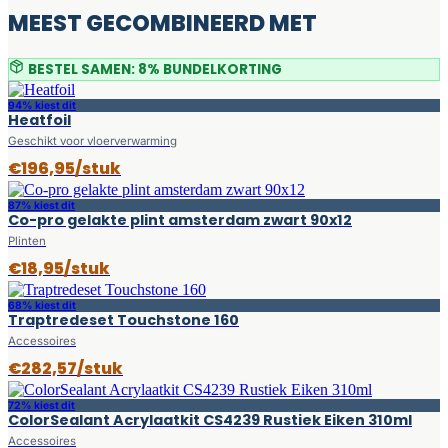
MEEST GECOMBINEERD MET
BESTEL SAMEN: 8% BUNDELKORTING
94% kiest dit
Heatfoil
Geschikt voor vloerverwarming
€196,95/stuk
87% kiest dit
Co-pro gelakte plint amsterdam zwart 90x12
Plinten
€18,95/stuk
68% kiest dit
Traptredeset Touchstone 160
Accessoires
€282,57/stuk
72% kiest dit
ColorSealant Acrylaatkit CS4239 Rustiek Eiken 310ml
Accessoires