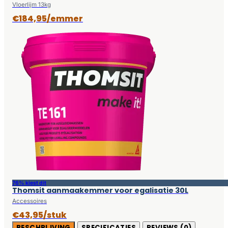
Vloerlijm 13kg
€184,95/emmer
76% kiest dit
Thomsit aanmaakemmer voor egalisatie 30L
Accessoires
€43,95/stuk
BESCHRIJVING
SPECIFICATIES
REVIEWS (0)