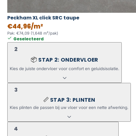
Peckham XL click SRC taupe
€44,96/m²
Pak: €74,09 (1,648 m²/pak)
Geselecteerd
2
STAP 2: ONDERVLOER
📦
Kies de juiste ondervloer voor comfort en geluidsisolatie.
3
STAP 3: PLINTEN
📏
Kies plinten die passen bij uw vloer voor een nette afwerking.
4