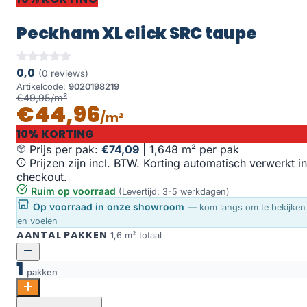
Peckham XL click SRC taupe
0,0
(0 reviews)
Artikelcode:
9020198219
€49,95/m²
€44,96
/m²
10% KORTING
Prijs per pak:
€74,09
|
1,648 m² per pak
Prijzen zijn incl. BTW. Korting automatisch verwerkt in
checkout.
Ruim op voorraad
(Levertijd: 3-5 werkdagen)
Op voorraad in onze showroom
— kom langs om te bekijken
en voelen
AANTAL PAKKEN
1,6 m² totaal
1
pakken
Peckham XL click SRC taupe aantal