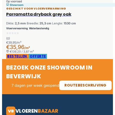
Op voorraad
Showroom
GESCHIKT VOOR VLOERVERWARMING
Parramatta dryback grey oak
Dikte:
2,5 mm
Breedte:
25,3 cm
Lengte:
1530 cm
Vloerverwarming
Waterbestendig
(0)
€39,95/m²
€35,96
/m²
€139,20 / 3,87 m²
BESTELLEN
OFFERTE
BEZOEK ONZE SHOWROOM IN
BEVERWIJK
ROUTEBESCHRIJVING
7 dagen per week geopend
VLOEREN
BAZAAR
VB