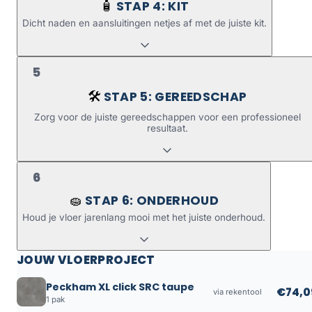
STAP 4: KIT
🧴
Dicht naden en aansluitingen netjes af met de juiste kit.
5
STAP 5: GEREEDSCHAP
🛠️
Zorg voor de juiste gereedschappen voor een professioneel
resultaat.
6
STAP 6: ONDERHOUD
🧽
Houd je vloer jarenlang mooi met het juiste onderhoud.
JOUW VLOERPROJECT
Peckham XL click SRC taupe
€74,0
via rekentool
1 pak