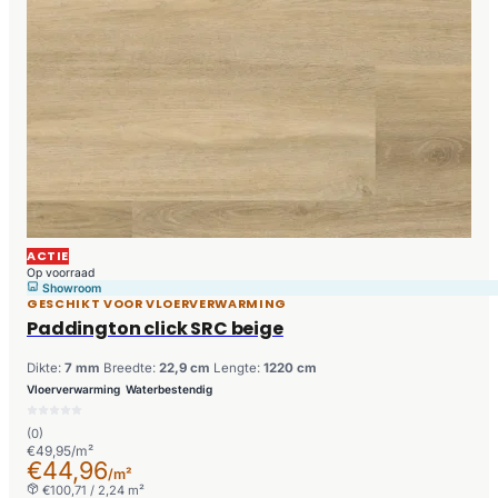
ACTIE
Op voorraad
Showroom
GESCHIKT VOOR VLOERVERWARMING
Paddington click SRC beige
Dikte:
7 mm
Breedte:
22,9 cm
Lengte:
1220 cm
Vloerverwarming
Waterbestendig
(0)
€49,95/m²
€44,96
/m²
€100,71 / 2,24 m²