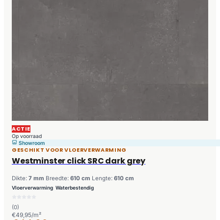
ACTIE
Op voorraad
Showroom
GESCHIKT VOOR VLOERVERWARMING
Westminster click SRC dark grey
Dikte:
7 mm
Breedte:
610 cm
Lengte:
610 cm
Vloerverwarming
Waterbestendig
(0)
€49,95/m²