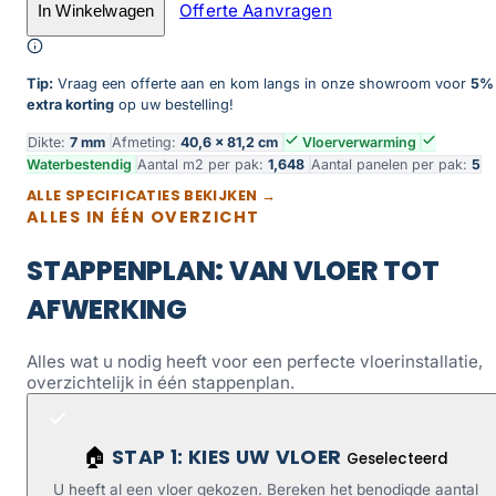
Offerte Aanvragen
In Winkelwagen
Toevoegen aan winkelwagen
Tip:
Vraag een offerte aan en kom langs in onze showroom voor
5%
extra korting
op uw bestelling!
Dikte:
7 mm
Afmeting:
40,6 × 81,2 cm
Vloerverwarming
Waterbestendig
Aantal m2 per pak:
1,648
Aantal panelen per pak:
5
ALLE SPECIFICATIES BEKIJKEN →
ALLES IN ÉÉN OVERZICHT
STAPPENPLAN: VAN VLOER TOT
AFWERKING
Alles wat u nodig heeft voor een perfecte vloerinstallatie,
overzichtelijk in één stappenplan.
STAP 1: KIES UW VLOER
🏠
Geselecteerd
U heeft al een vloer gekozen. Bereken het benodigde aantal