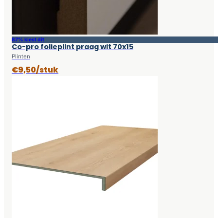
87% kiest dit
Co-pro folieplint praag wit 70x15
Plinten
€9,50/stuk