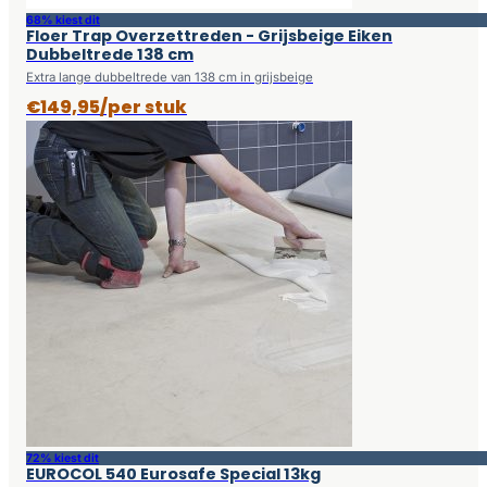
68% kiest dit
Floer Trap Overzettreden - Grijsbeige Eiken
Dubbeltrede 138 cm
Extra lange dubbeltrede van 138 cm in grijsbeige
€149,95/per stuk
72% kiest dit
EUROCOL 540 Eurosafe Special 13kg