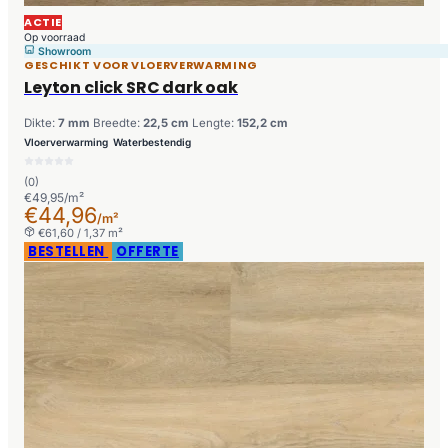
ACTIE
Op voorraad
Showroom
GESCHIKT VOOR VLOERVERWARMING
Leyton click SRC dark oak
Dikte:
7 mm
Breedte:
22,5 cm
Lengte:
152,2 cm
Vloerverwarming
Waterbestendig
(0)
€49,95/m²
€44,96
/m²
€61,60 / 1,37 m²
BESTELLEN
OFFERTE