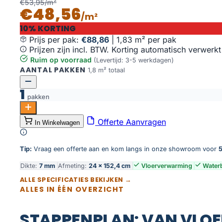
€53,95/m²
€48,56
/m²
10% KORTING
Prijs per pak:
€88,86
|
1,83 m² per pak
Prijzen zijn incl. BTW. Korting automatisch verwerkt
Ruim op voorraad
(Levertijd: 3-5 werkdagen)
AANTAL PAKKEN
1,8 m² totaal
1
pakken
Portico 550 | Rigid Click aantal
Offerte Aanvragen
In Winkelwagen
Toevoegen aan winkelwagen
Tip:
Vraag een offerte aan en kom langs in onze showroom voor
5
Dikte:
7 mm
Afmeting:
24 × 152,4 cm
Vloerverwarming
Water
ALLE SPECIFICATIES BEKIJKEN →
ALLES IN ÉÉN OVERZICHT
STAPPENPLAN: VAN VLOE