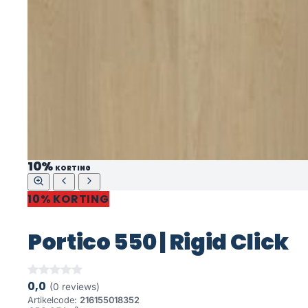
10%
KORTING
10% KORTING
Portico 550 | Rigid Click
0,0
(0 reviews)
Artikelcode:
216155018352