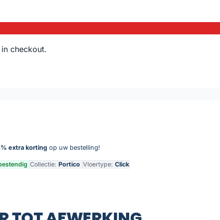
 in checkout.
% extra korting
op uw bestelling!
bestendig
Collectie:
Portico
Vloertype:
Click
R TOT AFWERKING