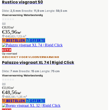
Rustico visgraat 50
Dikte:
2,5 mm
Breedte:
11,9 cm
Lengte:
59,5 cm
Vloerverwarming
Waterbestendig
(0)
€39,95/m²
€35,96
/m²
€40,63 / 1,13 m²
BESTELLEN
OFFERTE
ACTIE
Op voorraad
GESCHIKT VOOR VLOERVERWARMING
Palazzo visgraat XL 74 | Rigid Click
Dikte:
7 mm
Breedte:
15 cm
Lengte:
75 cm
Vloerverwarming
Waterbestendig
(0)
€53,95/m²
€48,56
/m²
€65,56 / 1,35 m²
BESTELLEN
OFFERTE