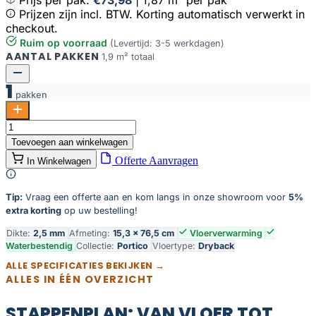
Prijzen zijn incl. BTW. Korting automatisch verwerkt in
checkout.
Ruim op voorraad
(Levertijd: 3-5 werkdagen)
AANTAL PAKKEN
1,9 m² totaal
1
pakken
Portico
visgraat
Toevoegen aan winkelwagen
XL
Offerte Aanvragen
In Winkelwagen
54
aantal
Tip:
Vraag een offerte aan en kom langs in onze showroom voor
5%
extra korting
op uw bestelling!
Dikte:
2,5 mm
Afmeting:
15,3 × 76,5 cm
Vloerverwarming
Waterbestendig
Collectie:
Portico
Vloertype:
Dryback
ALLE SPECIFICATIES BEKIJKEN →
ALLES IN ÉÉN OVERZICHT
STAPPENPLAN: VAN VLOER TOT