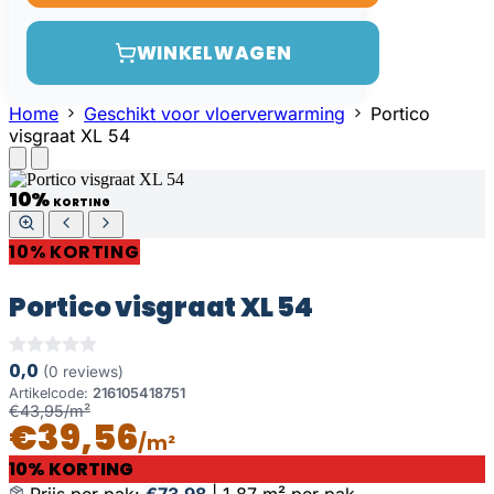
WINKELWAGEN
Home
Geschikt voor vloerverwarming
Portico
visgraat XL 54
10%
KORTING
10% KORTING
Portico visgraat XL 54
0,0
(0 reviews)
Artikelcode:
216105418751
€43,95/m²
€39,56
/m²
10% KORTING
Prijs per pak:
€73,98
|
1,87 m² per pak