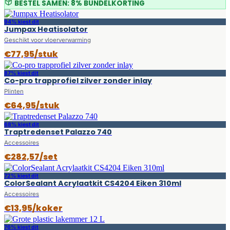
BESTEL SAMEN: 8% BUNDELKORTING
94% kiest dit
Jumpax Heatisolator
Geschikt voor vloerverwarming
€77,95/stuk
87% kiest dit
Co-pro trapprofiel zilver zonder inlay
Plinten
€64,95/stuk
68% kiest dit
Traptredenset Palazzo 740
Accessoires
€282,57/set
72% kiest dit
ColorSealant Acrylaatkit CS4204 Eiken 310ml
Accessoires
€13,95/koker
76% kiest dit