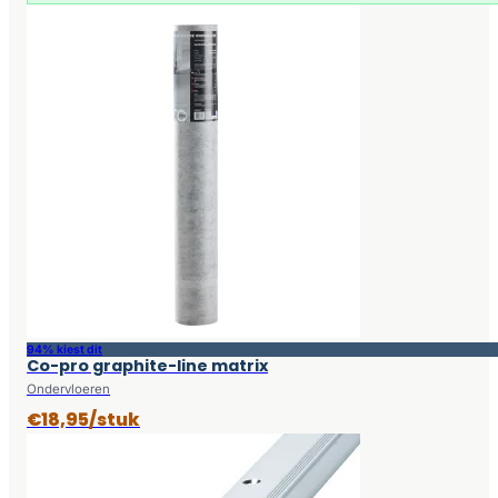
94% kiest dit
Co-pro graphite-line matrix
Ondervloeren
€18,95/stuk