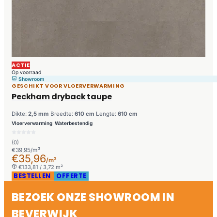
ACTIE
Op voorraad
Showroom
GESCHIKT VOOR VLOERVERWARMING
Peckham dryback taupe
Dikte:
2,5 mm
Breedte:
610 cm
Lengte:
610 cm
Vloerverwarming
Waterbestendig
(0)
€39,95/m²
€35,96
/m²
€133,81 / 3,72 m²
BESTELLEN
OFFERTE
BEZOEK ONZE SHOWROOM IN
BEVERWIJK