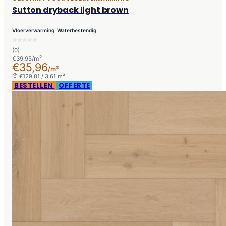
Sutton dryback light brown
Vloerverwarming
Waterbestendig
(0)
€39,95/m²
€35,96
/m²
€129,81 / 3,61 m²
BESTELLEN
OFFERTE