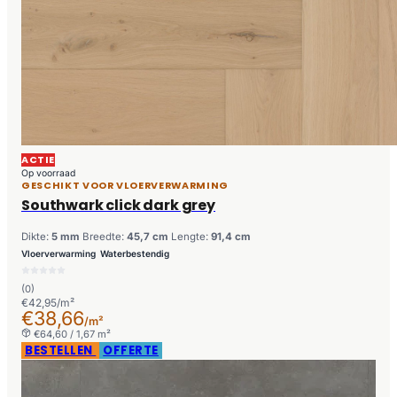
ACTIE
Op voorraad
GESCHIKT VOOR VLOERVERWARMING
Southwark click dark grey
Dikte:
5 mm
Breedte:
45,7 cm
Lengte:
91,4 cm
Vloerverwarming
Waterbestendig
(0)
€42,95/m²
€38,66
/m²
€64,60 / 1,67 m²
BESTELLEN
OFFERTE