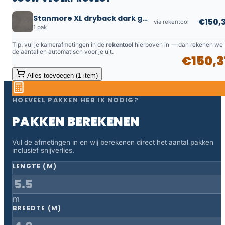
Stanmore XL dryback dark grey
€150,3
via rekentool
1 pak
Tip: vul je kamerafmetingen in de
rekentool
hierboven in — dan rekenen we
de aantallen automatisch voor je uit.
€150,3
Alles toevoegen (1 item)
HOEVEEL PAKKEN HEB IK NODIG?
PAKKEN BEREKENEN
Vul de afmetingen in en wij berekenen direct het aantal pakken
inclusief snijverlies.
LENGTE (M)
m
BREEDTE (M)