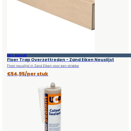
68% kiest dit
Floer Trap Overzettreden - Zand Eiken Neuslijst
Floer neuslijst in Zand Eiken voor een strakke
€54,95/per stuk