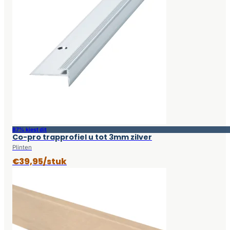
87% kiest dit
Co-pro trapprofiel u tot 3mm zilver
Plinten
€39,95/stuk