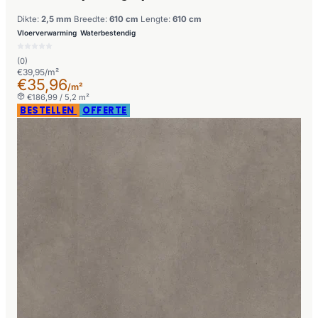
Dikte:
2,5 mm
Breedte:
610 cm
Lengte:
610 cm
Vloerverwarming
Waterbestendig
(0)
€39,95/m²
€35,96
/m²
€186,99 / 5,2 m²
BESTELLEN
OFFERTE