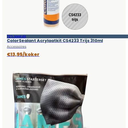
72% kiest dit
ColorSealant Acrylaatkit CS4233 Trijs 310ml
Accessoires
€13,95/koker