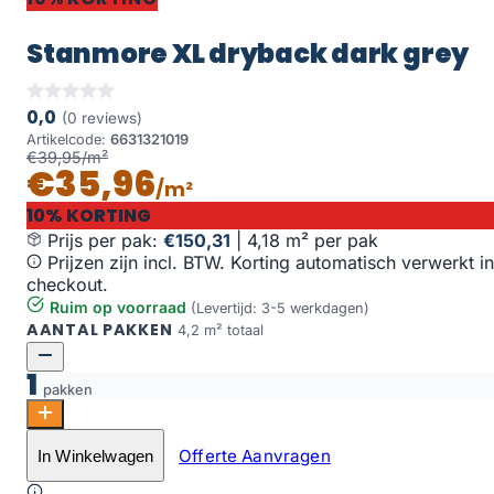
Stanmore XL dryback dark grey
0,0
(0 reviews)
Artikelcode:
6631321019
€39,95/m²
€35,96
/m²
10% KORTING
Prijs per pak:
€150,31
|
4,18 m² per pak
Prijzen zijn incl. BTW. Korting automatisch verwerkt in
checkout.
Ruim op voorraad
(Levertijd: 3-5 werkdagen)
AANTAL PAKKEN
4,2 m² totaal
1
pakken
Stanmore XL dryback dark grey aantal
Offerte Aanvragen
In Winkelwagen
Toevoegen aan winkelwagen