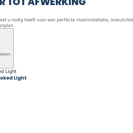
R TOT AFWERKING
wat u nodig heeft voor een perfecte vloerinstallatie, overzichtel
enplan.
akken.
moked Light