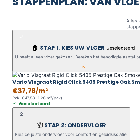
STAPPENPLAN: VAN VLOE
Alles 
stapp
STAP 1: KIES UW VLOER
🏠
Geselecteerd
U heeft al een vloer gekozen. Bereken het benodigde aantal p
Vario Visgraat Rigid Click 5405 Prestige Oak S
€37,76/m²
Pak: €47,58 (1,26 m²/pak)
Geselecteerd
2
STAP 2: ONDERVLOER
📦
Kies de juiste ondervloer voor comfort en geluidsisolatie.