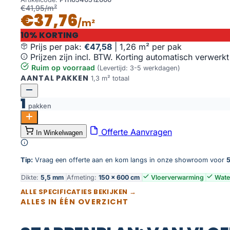
€41,95/m²
€37,76
/m²
10% KORTING
Prijs per pak:
€47,58
|
1,26 m² per pak
Prijzen zijn incl. BTW. Korting automatisch verwerkt
Ruim op voorraad
(Levertijd: 3-5 werkdagen)
AANTAL PAKKEN
1,3 m² totaal
1
pakken
Vario Visgraat Rigid Click 5405 Prestige Oak Smoked 
Offerte Aanvragen
In Winkelwagen
Toevoegen aan winkelwagen
Tip:
Vraag een offerte aan en kom langs in onze showroom voor
5
Dikte:
5,5 mm
Afmeting:
150 × 600 cm
Vloerverwarming
Wate
ALLE SPECIFICATIES BEKIJKEN →
ALLES IN ÉÉN OVERZICHT