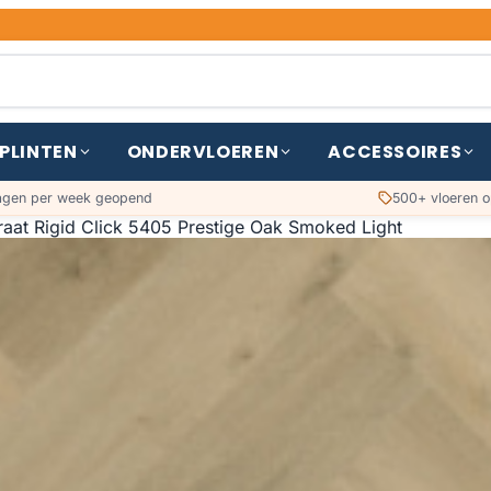
PLINTEN
ONDERVLOEREN
ACCESSOIRES
agen per week geopend
500+ vloeren o
raat Rigid Click 5405 Prestige Oak Smoked Light