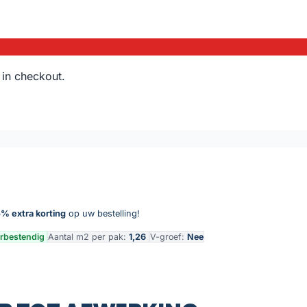
 in checkout.
Light aantal
% extra korting
op uw bestelling!
rbestendig
Aantal m2 per pak:
1,26
V-groef:
Nee