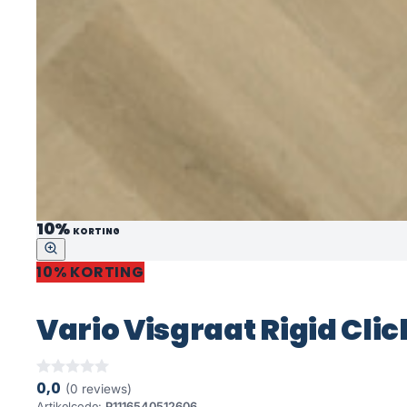
10%
KORTING
10% KORTING
Vario Visgraat Rigid Cli
0,0
(0 reviews)
Artikelcode:
P1116540512606