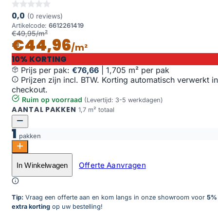
0,0
(0 reviews)
Artikelcode:
6612261419
€49,95/m²
€44,96
/m²
10% KORTING
Prijs per pak:
€76,66
|
1,705 m² per pak
Prijzen zijn incl. BTW. Korting automatisch verwerkt in
checkout.
Ruim op voorraad
(Levertijd: 3-5 werkdagen)
AANTAL PAKKEN
1,7 m² totaal
1
pakken
YUP Fulham herringbone click SRC warm oak aantal
Offerte Aanvragen
In Winkelwagen
Toevoegen aan winkelwagen
Tip:
Vraag een offerte aan en kom langs in onze showroom voor
5%
extra korting
op uw bestelling!