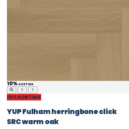
10%
KORTING
10% KORTING
YUP Fulham herringbone click
SRC warm oak