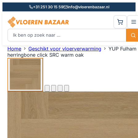
+31 251 30 15 59
info@vloerenbazaar.nl
Home
Geschikt voor vloerverwarming
YUP Fulham
herringbone click SRC warm oak