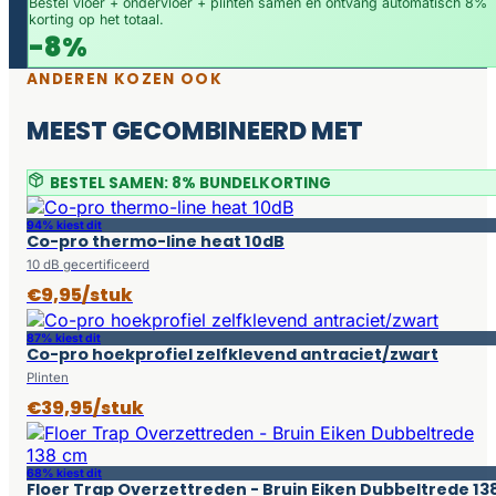
Bestel vloer + ondervloer + plinten samen en ontvang automatisch 8%
korting op het totaal.
-8%
ANDEREN KOZEN OOK
MEEST GECOMBINEERD MET
BESTEL SAMEN: 8% BUNDELKORTING
94% kiest dit
Co-pro thermo-line heat 10dB
10 dB gecertificeerd
€9,95/stuk
87% kiest dit
Co-pro hoekprofiel zelfklevend antraciet/zwart
Plinten
€39,95/stuk
68% kiest dit
Floer Trap Overzettreden - Bruin Eiken Dubbeltrede 13