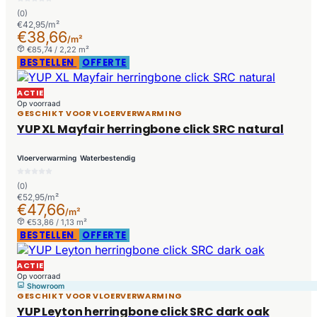
(0)
€42,95/m²
€38,66
/m²
€85,74 / 2,22 m²
BESTELLEN
OFFERTE
ACTIE
Op voorraad
GESCHIKT VOOR VLOERVERWARMING
YUP XL Mayfair herringbone click SRC natural
Vloerverwarming
Waterbestendig
(0)
€52,95/m²
€47,66
/m²
€53,86 / 1,13 m²
BESTELLEN
OFFERTE
ACTIE
Op voorraad
Showroom
GESCHIKT VOOR VLOERVERWARMING
YUP Leyton herringbone click SRC dark oak