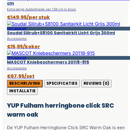
cm
Extra lange dubbeltrede van 138 cm in bruin
€149,95/per stuk
72% kiest dit
Soudal Silirub+S8100 Sanitairkit Licht Grijs 300ml
Accessoires
€15,95/koker
76% kiest dit
MASCOT Kniebeschermers 20118-915
Accessoires
€67,95/set
BESCHRIJVING
SPECIFICATIES
REVIEWS (0)
INSTALLATIE
YUP Fulham herringbone click SRC
warm oak
De YUP Fulham Herringbone Click SRC Warm Oak is een