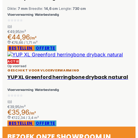
Dikte:
7 mm
Breedte:
14,6 cm
Lengte:
730 cm
Vloerverwarming
Waterbestendig
(0)
€49,95/m²
€44,96
/m²
€76,66 / 1,71 m²
BESTELLEN
OFFERTE
ACTIE
Op voorraad
GESCHIKT VOOR VLOERVERWARMING
YUP XL Greenford herringbone dryback natural
Vloerverwarming
Waterbestendig
(0)
€39,95/m²
€35,96
/m²
€122,34 / 3,4 m²
BESTELLEN
OFFERTE
BEZOEK ONZE SHOWROOM IN