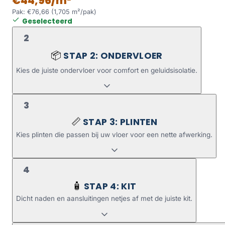
€44,96/m²
Pak: €76,66 (1,705 m²/pak)
Geselecteerd
2
STAP 2: ONDERVLOER
📦
Kies de juiste ondervloer voor comfort en geluidsisolatie.
3
STAP 3: PLINTEN
📏
Kies plinten die passen bij uw vloer voor een nette afwerking.
4
STAP 4: KIT
🧴
Dicht naden en aansluitingen netjes af met de juiste kit.