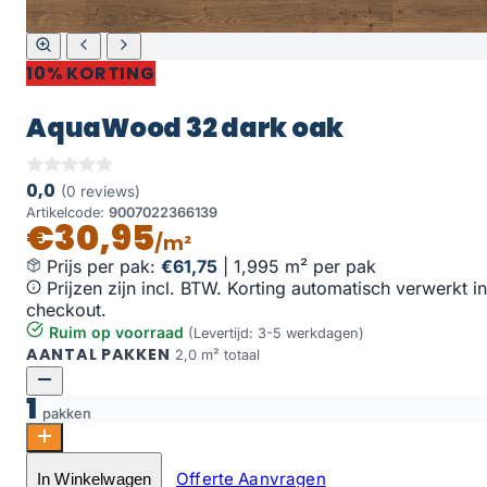
10% KORTING
AquaWood 32 dark oak
0,0
(0 reviews)
Artikelcode:
9007022366139
€30,95
/m²
Prijs per pak:
€61,75
|
1,995 m² per pak
Prijzen zijn incl. BTW. Korting automatisch verwerkt in
checkout.
Ruim op voorraad
(Levertijd: 3-5 werkdagen)
AANTAL PAKKEN
2,0 m² totaal
1
pakken
AquaWood 32 dark oak aantal
Offerte Aanvragen
In Winkelwagen
Toevoegen aan winkelwagen