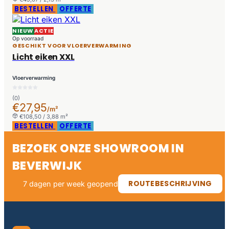
BESTELLEN
OFFERTE
NIEUW
ACTIE
Op voorraad
GESCHIKT VOOR VLOERVERWARMING
Licht eiken XXL
Vloerverwarming
(0)
€27,95
/m²
€108,50 / 3,88 m²
BESTELLEN
OFFERTE
BEZOEK ONZE SHOWROOM IN
BEVERWIJK
ROUTEBESCHRIJVING
7 dagen per week geopend