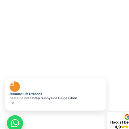
Iemand uit Utrecht
bestelde net
Cotap Sunnyside Beige Eiken
Hoogst be
4,9