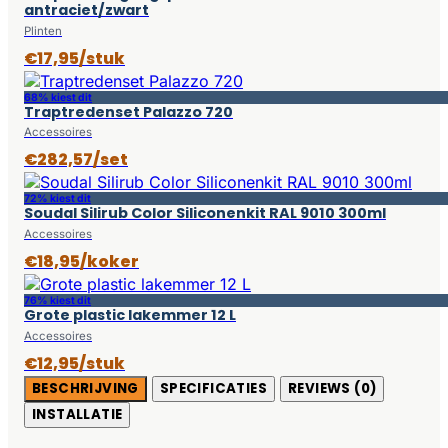
antraciet/zwart
Plinten
€17,95/stuk
68% kiest dit
Traptredenset Palazzo 720
Accessoires
€282,57/set
72% kiest dit
Soudal Silirub Color Siliconenkit RAL 9010 300ml
Accessoires
€18,95/koker
76% kiest dit
Grote plastic lakemmer 12 L
Accessoires
€12,95/stuk
BESCHRIJVING
SPECIFICATIES
REVIEWS (0)
INSTALLATIE