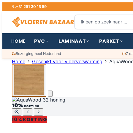
+31 251 30 15 59
PVC
LAMINAAT
PARKET
HOME
Bezorging heel Nederland
7 d
Home
Geschikt voor vloerverwarming
AquaWood
10%
KORTING
10% KORTING