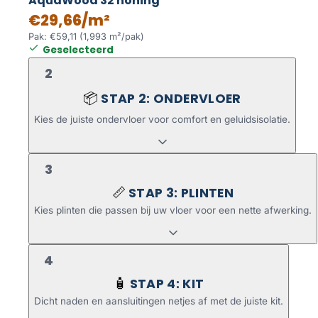
AquaWood 32 honing
€29,66/m²
Pak: €59,11 (1,993 m²/pak)
Geselecteerd
2
STAP 2: ONDERVLOER
📦
Kies de juiste ondervloer voor comfort en geluidsisolatie.
3
STAP 3: PLINTEN
📏
Kies plinten die passen bij uw vloer voor een nette afwerking.
4
STAP 4: KIT
🧴
Dicht naden en aansluitingen netjes af met de juiste kit.