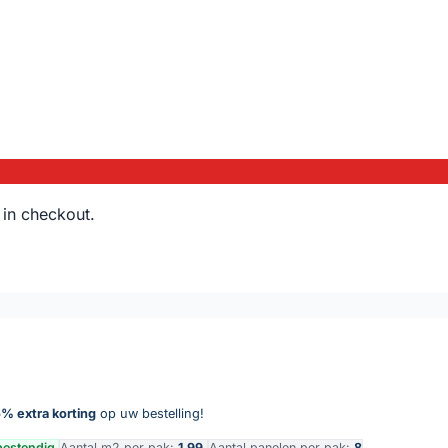
 in checkout.
% extra korting
op uw bestelling!
bestendig
Aantal m2 per pak:
1,99
Aantal panelen per pak:
8