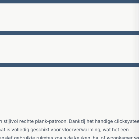
tijlvol rechte plank-patroon. Dankzij het handige clicksyste
inaat is volledig geschikt voor vloerverwarming, wat het een
ensief gebruikte ruimtes zoals de keuken, hal of woonkamer w