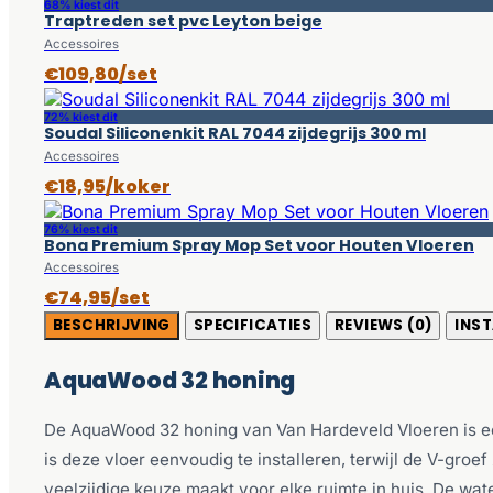
68% kiest dit
Traptreden set pvc Leyton beige
Accessoires
€109,80/set
72% kiest dit
Soudal Siliconenkit RAL 7044 zijdegrijs 300 ml
Accessoires
€18,95/koker
76% kiest dit
Bona Premium Spray Mop Set voor Houten Vloeren
Accessoires
€74,95/set
BESCHRIJVING
SPECIFICATIES
REVIEWS (0)
INST
AquaWood 32 honing
De AquaWood 32 honing van Van Hardeveld Vloeren is een
is deze vloer eenvoudig te installeren, terwijl de V-groef
veelzijdige keuze maakt voor elke ruimte in huis. De w