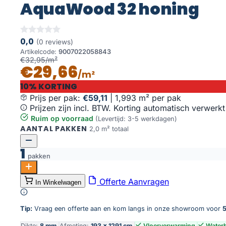
AquaWood 32 honing
0,0
(0 reviews)
Artikelcode:
9007022058843
€32,95/m²
€29,66
/m²
10% KORTING
Prijs per pak:
€59,11
|
1,993 m² per pak
Prijzen zijn incl. BTW. Korting automatisch verwerkt
Ruim op voorraad
(Levertijd: 3-5 werkdagen)
AANTAL PAKKEN
2,0 m² totaal
1
pakken
AquaWood 32 honing aantal
Offerte Aanvragen
In Winkelwagen
Toevoegen aan winkelwagen
Tip:
Vraag een offerte aan en kom langs in onze showroom voor
5
Dikte:
8 mm
Afmeting:
193 × 1291 cm
Vloerverwarming
Water