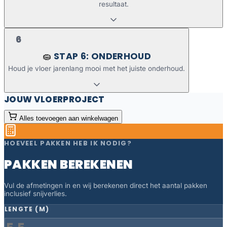
resultaat.
6
STAP 6: ONDERHOUD
🧽
Houd je vloer jarenlang mooi met het juiste onderhoud.
JOUW VLOERPROJECT
Alles toevoegen aan winkelwagen
HOEVEEL PAKKEN HEB IK NODIG?
PAKKEN BEREKENEN
Vul de afmetingen in en wij berekenen direct het aantal pakken
inclusief snijverlies.
LENGTE (M)