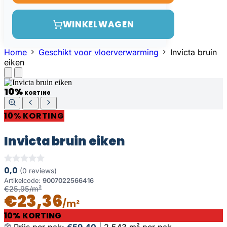
WINKELWAGEN
Home
Geschikt voor vloerverwarming
Invicta bruin
eiken
10%
KORTING
10% KORTING
Invicta bruin eiken
0,0
(0 reviews)
Artikelcode:
9007022566416
€25,95/m²
€23,36
/m²
10% KORTING
Prijs per pak:
€59,40
|
2,543 m² per pak