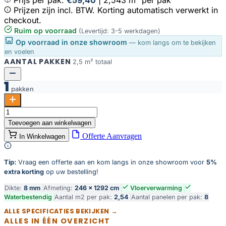
Prijzen zijn incl. BTW. Korting automatisch verwerkt in
checkout.
Ruim op voorraad
(Levertijd: 3-5 werkdagen)
Op voorraad in onze showroom
— kom langs om te bekijken
en voelen
AANTAL PAKKEN
2,5 m² totaal
1
pakken
Invicta
bruin
Toevoegen aan winkelwagen
eiken
Offerte Aanvragen
In Winkelwagen
aantal
Tip:
Vraag een offerte aan en kom langs in onze showroom voor
5%
extra korting
op uw bestelling!
Dikte:
8 mm
Afmeting:
246 × 1292 cm
Vloerverwarming
Waterbestendig
Aantal m2 per pak:
2,54
Aantal panelen per pak:
8
ALLE SPECIFICATIES BEKIJKEN →
ALLES IN ÉÉN OVERZICHT