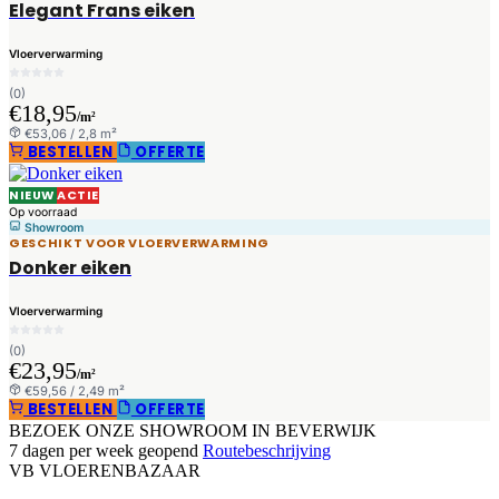
Elegant Frans eiken
Vloerverwarming
(0)
€18,95
/m²
€53,06 / 2,8 m²
BESTELLEN
OFFERTE
NIEUW
ACTIE
Op voorraad
Showroom
GESCHIKT VOOR VLOERVERWARMING
Donker eiken
Vloerverwarming
(0)
€23,95
/m²
€59,56 / 2,49 m²
BESTELLEN
OFFERTE
BEZOEK ONZE SHOWROOM IN BEVERWIJK
7 dagen per week geopend
Routebeschrijving
VB
VLOEREN
BAZAAR