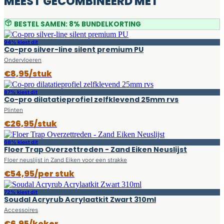
MEEST GECOMBINEERD MET
BESTEL SAMEN: 8% BUNDELKORTING
94% kiest dit
Co-pro silver-line silent premium PU
Ondervloeren
€8,95/stuk
87% kiest dit
Co-pro dilatatieprofiel zelfklevend 25mm rvs
Plinten
€26,95/stuk
68% kiest dit
Floer Trap Overzettreden - Zand Eiken Neuslijst
Floer neuslijst in Zand Eiken voor een strakke
€54,95/per stuk
72% kiest dit
Soudal Acryrub Acrylaatkit Zwart 310ml
Accessoires
€6,95/koker