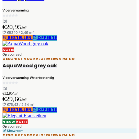
Vloerverwarming
(0)
€20,95
/m²
€52,10 / 2,49 m²
BESTELLEN
OFFERTE
ACTIE
Op voorraad
GESCHIKT VOOR VLOERVERWARMING
AquaWood grey oak
Vloerverwarming
Waterbestendig
(0)
€32,95/m²
€29,66
/m²
€75,43 / 2,54 m²
BESTELLEN
OFFERTE
NIEUW
ACTIE
Op voorraad
Showroom
GESCHIKT VOOR VLOERVERWARMING