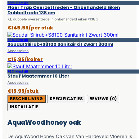
68% kiest dit
Floer Trap Overzettreden - Onbehandeld Eiken
Dubbeltrede 138 cm
XL dubbele overzettrede in onbehandeld eiken (138 x
€149,95/per stuk
72% kiest dit
Soudal Silirub+S8100 Sanitairkit Zwart 300ml
Accessoires
€15,95/koker
76% kiest dit
Stauf Maatemmer 10 Liter
Accessoires
€15,95/stuk
BESCHRIJVING
SPECIFICATIES
REVIEWS (0)
INSTALLATIE
AquaWood honey oak
De AquaWood Honey Oak van Van Hardeveld Vloeren is