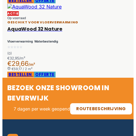
BESTELLEN
OFFERTE
ACTIE
Op voorraad
GESCHIKT VOOR VLOERVERWARMING
AquaWood 32 Nature
Vloerverwarming
Waterbestendig
(0)
€32,95/m²
€29,66
/m²
€59,17 / 2 m²
BESTELLEN
OFFERTE
BEZOEK ONZE SHOWROOM IN
BEVERWIJK
ROUTEBESCHRIJVING
7 dagen per week geopend