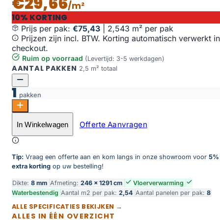
€29,66
/m²
10% KORTING
Prijs per pak:
€75,43
|
2,543 m² per pak
Prijzen zijn incl. BTW. Korting automatisch verwerkt in
checkout.
Ruim op voorraad
(Levertijd: 3-5 werkdagen)
AANTAL PAKKEN
2,5 m² totaal
1
pakken
AquaWood honey oak aantal
Offerte Aanvragen
In Winkelwagen
Toevoegen aan winkelwagen
Tip:
Vraag een offerte aan en kom langs in onze showroom voor
5%
extra korting
op uw bestelling!
Dikte:
8 mm
Afmeting:
246 × 1291 cm
Vloerverwarming
Waterbestendig
Aantal m2 per pak:
2,54
Aantal panelen per pak:
8
ALLE SPECIFICATIES BEKIJKEN →
ALLES IN ÉÉN OVERZICHT