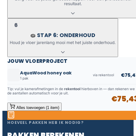
resultaat.
6
STAP 6: ONDERHOUD
🧽
Houd je vloer jarenlang mooi met het juiste onderhoud.
JOUW VLOERPROJECT
AquaWood honey oak
€75,4
via rekentool
1 pak
Tip: vul je kamerafmetingen in de
rekentool
hierboven in — dan rekenen we
de aantallen automatisch voor je uit.
€75,4
Alles toevoegen (1 item)
HOEVEEL PAKKEN HEB IK NODIG?
PAKKEN BEREKENEN