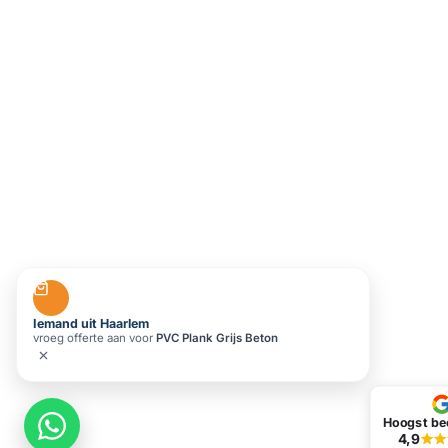
Iemand uit Haarlem
vroeg offerte aan voor
PVC Plank Grijs Beton
Hoogst be
4,9