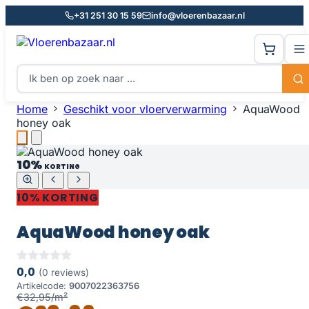
+31 251 30 15 59
info@vloerenbazaar.nl
Home
Geschikt voor vloerverwarming
AquaWood
honey oak
10%
KORTING
10% KORTING
AquaWood honey oak
0,0
(0 reviews)
Artikelcode:
9007022363756
€32,95/m²