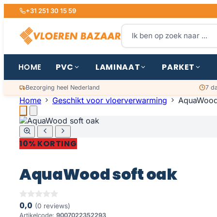
+31 251 30 15 59
PVC
LAMINAAT
PARKET
HOME
Bezorging heel Nederland
7 d
Home
Geschikt voor vloerverwarming
AquaWood 
10% KORTING
AquaWood soft oak
0,0
(0 reviews)
Artikelcode:
9007022352293