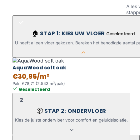
Alles 
stapp
STAP 1: KIES UW VLOER
🏠
Geselecteerd
U heeft al een vloer gekozen. Bereken het benodigde aantal p
AquaWood soft oak
€30,95/m²
Pak: €78,71 (2,543 m²/pak)
Geselecteerd
2
STAP 2: ONDERVLOER
📦
Kies de juiste ondervloer voor comfort en geluidsisolatie.