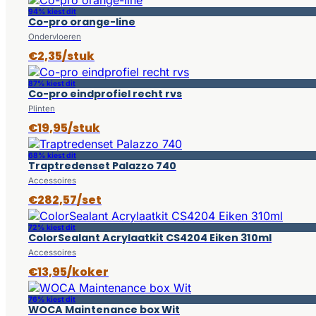
94% kiest dit
Co-pro orange-line
Ondervloeren
€2,35/stuk
87% kiest dit
Co-pro eindprofiel recht rvs
Plinten
€19,95/stuk
68% kiest dit
Traptredenset Palazzo 740
Accessoires
€282,57/set
72% kiest dit
ColorSealant Acrylaatkit CS4204 Eiken 310ml
Accessoires
€13,95/koker
76% kiest dit
WOCA Maintenance box Wit