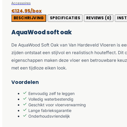
Accessoires
€124,95/box
BESCHRIJVING
SPECIFICATIES
REVIEWS (0)
INST
AquaWood soft oak
De AquaWood Soft Oak van Van Hardeveld Vloeren is een 
zijden ontstaat een stijlvol en realistisch houteffect. D
eigenschappen maken deze vloer een betrouwbare keuze v
met een tijdloze eiken look.
Voordelen
Eenvoudig zelf te leggen
Volledig waterbestendig
Geschikt voor vloerverwarming
Lange fabrieksgarantie
Onderhoudsvriendelijk