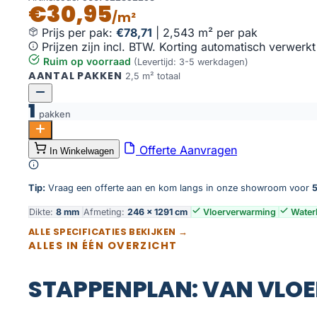
€30,95
/m²
Prijs per pak:
€78,71
|
2,543 m² per pak
Prijzen zijn incl. BTW. Korting automatisch verwerkt
Ruim op voorraad
(Levertijd: 3-5 werkdagen)
AANTAL PAKKEN
2,5 m² totaal
1
pakken
AquaWood soft oak aantal
Offerte Aanvragen
In Winkelwagen
Toevoegen aan winkelwagen
Tip:
Vraag een offerte aan en kom langs in onze showroom voor
5
Dikte:
8 mm
Afmeting:
246 × 1291 cm
Vloerverwarming
Water
ALLE SPECIFICATIES BEKIJKEN →
ALLES IN ÉÉN OVERZICHT
STAPPENPLAN: VAN VLOE