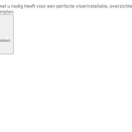
wat u nodig heeft voor een perfecte vloerinstallatie, overzichtel
enplan.
akken.