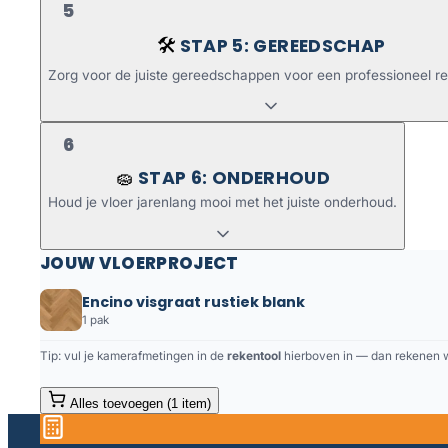
5
STAP 5: GEREEDSCHAP
🛠️
Zorg voor de juiste gereedschappen voor een professioneel re
6
STAP 6: ONDERHOUD
🧽
Houd je vloer jarenlang mooi met het juiste onderhoud.
JOUW VLOERPROJECT
Encino visgraat rustiek blank
1 pak
Tip: vul je kamerafmetingen in de
rekentool
hierboven in — dan rekenen we
Alles toevoegen (1 item)