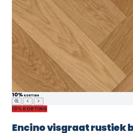
10%
KORTING
10% KORTING
Encino visgraat rustiek 