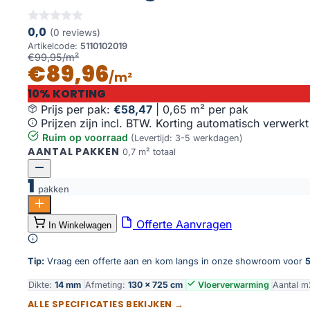
0,0
(0 reviews)
Artikelcode:
5110102019
€99,95/m²
€89,96
/m²
10% KORTING
Prijs per pak:
€58,47
|
0,65 m² per pak
Prijzen zijn incl. BTW. Korting automatisch verwerkt
Ruim op voorraad
(Levertijd: 3-5 werkdagen)
AANTAL PAKKEN
0,7 m² totaal
1
pakken
Encino visgraat rustiek blank aantal
Offerte Aanvragen
In Winkelwagen
Toevoegen aan winkelwagen
Tip:
Vraag een offerte aan en kom langs in onze showroom voor
5
Dikte:
14 mm
Afmeting:
130 × 725 cm
Vloerverwarming
Aantal m
ALLE SPECIFICATIES BEKIJKEN →