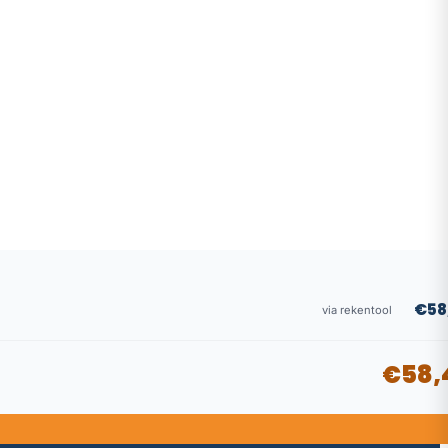
€58
via rekentool
€58,