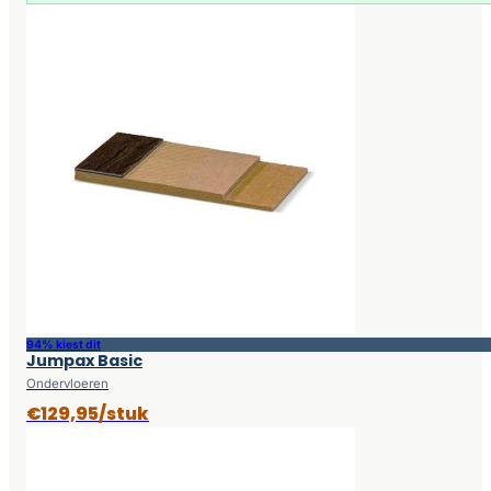
94% kiest dit
Jumpax Basic
Ondervloeren
€129,95/stuk