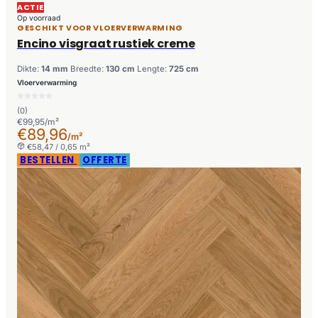
ACTIE
Op voorraad
GESCHIKT VOOR VLOERVERWARMING
Encino visgraat rustiek creme
Dikte:
14 mm
Breedte:
130 cm
Lengte:
725 cm
Vloerverwarming
(0)
€99,95/m²
€89,96
/m²
€58,47 / 0,65 m²
BESTELLEN
OFFERTE