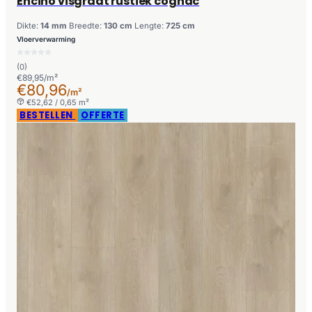
Encino visgraat rustiek cognac
Dikte:
14 mm
Breedte:
130 cm
Lengte:
725 cm
Vloerverwarming
(0)
€89,95/m²
€80,96
/m²
€52,62 / 0,65 m²
BESTELLEN
OFFERTE