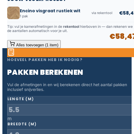
Encino visgraat rustiek wit
€58,4
via rekentool
1 pak
Tip: vul je kamerafmetingen in de
rekentool
hierboven in — dan rekenen we
de aantallen automatisch voor je uit.
€58,4
Alles toevoegen (1 item)
HOEVEEL PAKKEN HEB IK NODIG?
PAKKEN BEREKENEN
Vul de afmetingen in en wij berekenen direct het aantal pakken
inclusief snijverlies.
LENGTE (M)
m
BREEDTE (M)