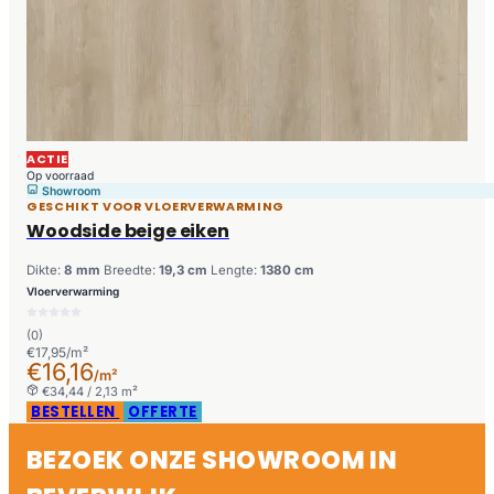
ACTIE
Op voorraad
Showroom
GESCHIKT VOOR VLOERVERWARMING
Woodside beige eiken
Dikte:
8 mm
Breedte:
19,3 cm
Lengte:
1380 cm
Vloerverwarming
(0)
€17,95/m²
€16,16
/m²
€34,44 / 2,13 m²
BESTELLEN
OFFERTE
BEZOEK ONZE SHOWROOM IN