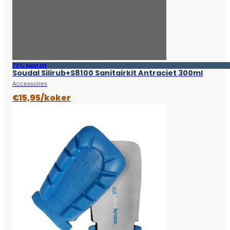
72% kiest dit
Soudal Silirub+S8100 Sanitairkit Antraciet 300ml
Accessoires
€15,95/koker