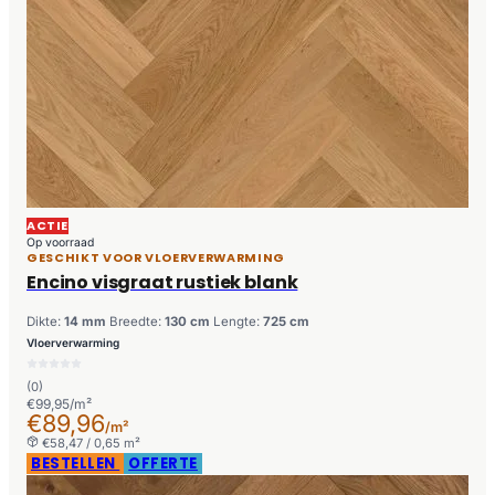
ACTIE
Op voorraad
GESCHIKT VOOR VLOERVERWARMING
Encino visgraat rustiek blank
Dikte:
14 mm
Breedte:
130 cm
Lengte:
725 cm
Vloerverwarming
(0)
€99,95/m²
€89,96
/m²
€58,47 / 0,65 m²
BESTELLEN
OFFERTE