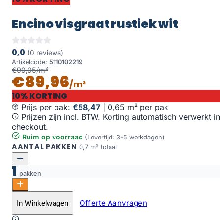
Encino visgraat rustiek wit
0,0
(0 reviews)
Artikelcode:
5110102219
€99,95/m²
€89,96
/m²
10% KORTING
Prijs per pak:
€58,47
|
0,65 m² per pak
Prijzen zijn incl. BTW. Korting automatisch verwerkt in
checkout.
Ruim op voorraad
(Levertijd: 3-5 werkdagen)
AANTAL PAKKEN
0,7 m² totaal
1
pakken
Encino visgraat rustiek wit aantal
Offerte Aanvragen
In Winkelwagen
Toevoegen aan winkelwagen