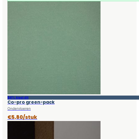
94% kiest dit
Co-pro green-pack
Ondervloeren
€5,80/stuk