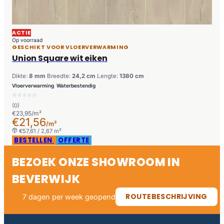
ACTIE
Op voorraad
GESCHIKT VOOR VLOERVERWARMING
Union Square wit eiken
Dikte:
8 mm
Breedte:
24,2 cm
Lengte:
1380 cm
Vloerverwarming
Waterbestendig
(0)
€23,95/m²
€21,56
/m²
€57,61 / 2,67 m²
BESTELLEN
OFFERTE
BEZOEK ONZE SHOWROOM IN
BEVERWIJK
ROUTEBESCHRIJVING
7 dagen per week geopend