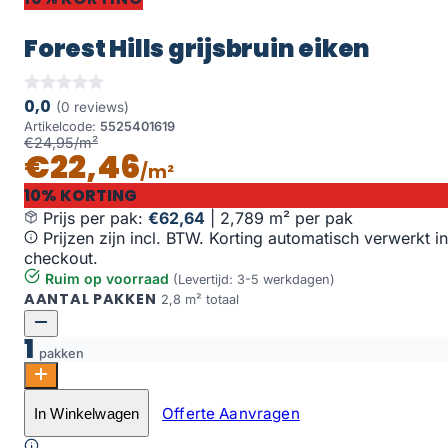
Forest Hills grijsbruin eiken
0,0
(0 reviews)
Artikelcode:
5525401619
€24,95/m²
€22,46
/m²
10% KORTING
Prijs per pak:
€62,64
|
2,789 m² per pak
Prijzen zijn incl. BTW. Korting automatisch verwerkt in
checkout.
Ruim op voorraad
(Levertijd: 3-5 werkdagen)
AANTAL PAKKEN
2,8 m² totaal
1
pakken
Forest Hills grijsbruin eiken aantal
Offerte Aanvragen
In Winkelwagen
Toevoegen aan winkelwagen