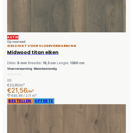
ACTIE
Op voorraad
GESCHIKT VOOR VLOERVERWARMING
Midwood titan eiken
Dikte:
8 mm
Breedte:
19,3 cm
Lengte:
1380 cm
Vloerverwarming
Waterbestendig
(0)
€23,95/m²
€21,56
/m²
€45,49 / 2,11 m²
BESTELLEN
OFFERTE