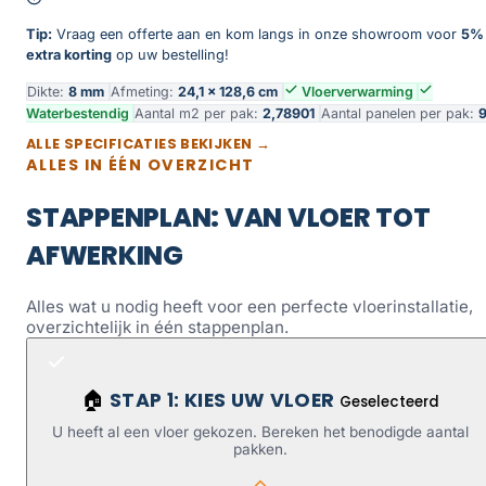
Tip:
Vraag een offerte aan en kom langs in onze showroom voor
5%
extra korting
op uw bestelling!
Dikte:
8 mm
Afmeting:
24,1 × 128,6 cm
Vloerverwarming
Waterbestendig
Aantal m2 per pak:
2,78901
Aantal panelen per pak:
ALLE SPECIFICATIES BEKIJKEN →
ALLES IN ÉÉN OVERZICHT
STAPPENPLAN: VAN VLOER TOT
AFWERKING
Alles wat u nodig heeft voor een perfecte vloerinstallatie,
overzichtelijk in één stappenplan.
STAP 1: KIES UW VLOER
🏠
Geselecteerd
U heeft al een vloer gekozen. Bereken het benodigde aantal
pakken.