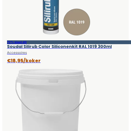
72% kiest dit
Soudal Silirub Color Siliconenkit RAL 1019 300ml
Accessoires
€18,95/koker