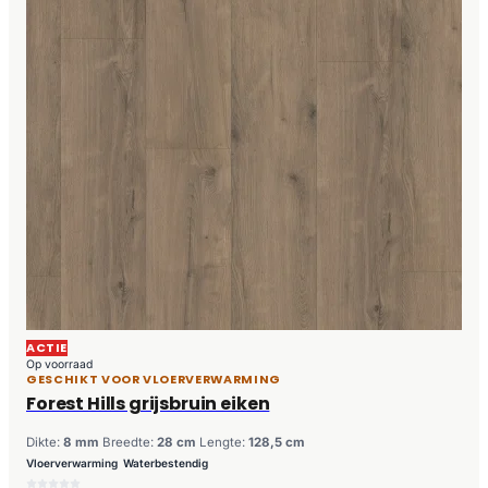
ACTIE
Op voorraad
GESCHIKT VOOR VLOERVERWARMING
Forest Hills grijsbruin eiken
Dikte:
8 mm
Breedte:
28 cm
Lengte:
128,5 cm
Vloerverwarming
Waterbestendig