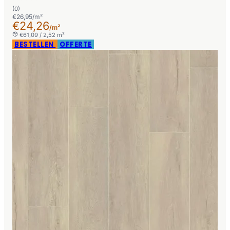
(0)
€26,95/m²
€24,26
/m²
€61,09 / 2,52 m²
BESTELLEN
OFFERTE