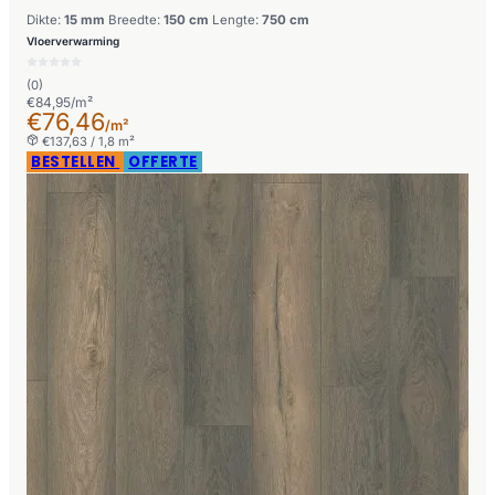
Dikte:
15 mm
Breedte:
150 cm
Lengte:
750 cm
Vloerverwarming
(0)
€84,95/m²
€76,46
/m²
€137,63 / 1,8 m²
BESTELLEN
OFFERTE