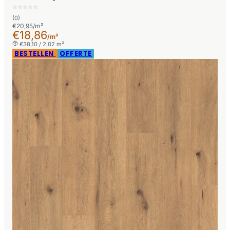
(0)
€20,95/m²
€18,86
/m²
€38,10 / 2,02 m²
BESTELLEN
OFFERTE