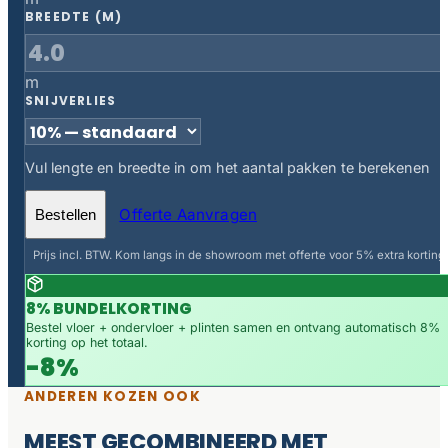
BREEDTE (M)
m
SNIJVERLIES
Vul lengte en breedte in om het aantal pakken te berekenen
Offerte Aanvragen
Bestellen
Prijs incl. BTW. Kom langs in de showroom met offerte voor 5% extra korting.
8% BUNDELKORTING
Bestel vloer + ondervloer + plinten samen en ontvang automatisch 8%
korting op het totaal.
-8%
ANDEREN KOZEN OOK
MEEST GECOMBINEERD MET