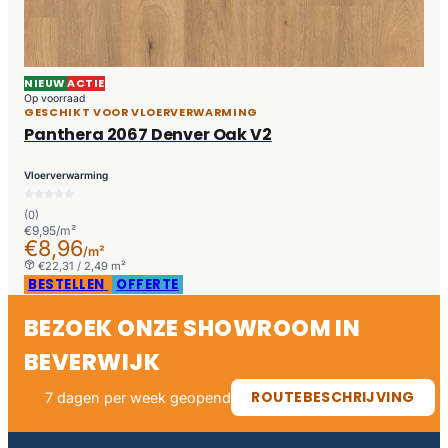
NIEUW
ACTIE
Op voorraad
GESCHIKT VOOR VLOERVERWARMING
Panthera 2067 Denver Oak V2
Vloerverwarming
(0)
€9,95/m²
€8,96
/m²
€22,31 / 2,49 m²
BESTELLEN
OFFERTE
BEZOEK ONZE SHOWROOM IN
BEVERWIJK
ROUTEBESCHRIJVING
7 dagen per week geopend