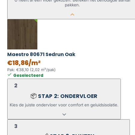
U heeft al een vloer gekozen. Bereken het benodigde aantal
pakken.
Maestro 80671 Sedrun Oak
€18,86/m²
Pak: €38,10 (2,02 m²/pak)
Geselecteerd
2
STAP 2: ONDERVLOER
📦
Kies de juiste ondervloer voor comfort en geluidsisolatie.
3