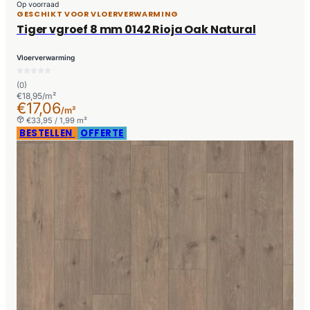
Op voorraad
GESCHIKT VOOR VLOERVERWARMING
Tiger vgroef 8 mm 0142 Rioja Oak Natural
Vloerverwarming
(0)
€18,95/m²
€17,06
/m²
€33,95 / 1,99 m²
BESTELLEN
OFFERTE