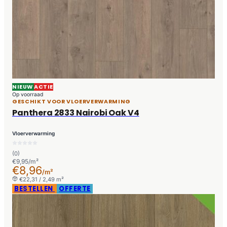
NIEUW
ACTIE
Op voorraad
GESCHIKT VOOR VLOERVERWARMING
Panthera 2833 Nairobi Oak V4
Vloerverwarming
(0)
€9,95/m²
€8,96
/m²
€22,31 / 2,49 m²
BESTELLEN
OFFERTE