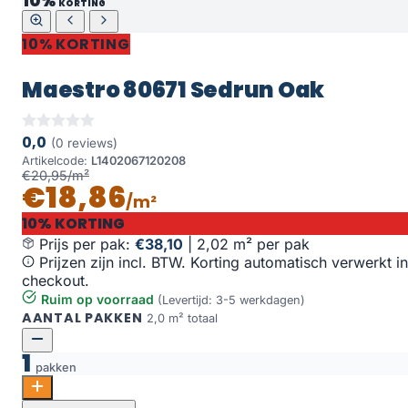
10%
KORTING
10% KORTING
Maestro 80671 Sedrun Oak
0,0
(0 reviews)
Artikelcode:
L1402067120208
€20,95/m²
€18,86
/m²
10% KORTING
Prijs per pak:
€38,10
|
2,02 m² per pak
Prijzen zijn incl. BTW. Korting automatisch verwerkt in
checkout.
Ruim op voorraad
(Levertijd: 3-5 werkdagen)
AANTAL PAKKEN
2,0 m² totaal
1
pakken
Maestro 80671 Sedrun Oak aantal