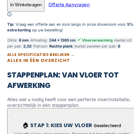
Offerte Aanvragen
In Winkelwagen
Toevoegen aan winkelwagen
Tip:
Vraag een offerte aan en kom langs in onze showroom voor
5%
extra korting
op uw bestelling!
Dikte:
8 mm
Afmeting:
244 × 1380 cm
Vloerverwarming
Aantal m2
per pak:
2,02
Patroon:
Rechte plank
Aantal panelen per pak:
6
ALLE SPECIFICATIES BEKIJKEN →
ALLES IN ÉÉN OVERZICHT
STAPPENPLAN: VAN VLOER TOT
AFWERKING
Alles wat u nodig heeft voor een perfecte vloerinstallatie,
overzichtelijk in één stappenplan.
STAP 1: KIES UW VLOER
🏠
Geselecteerd