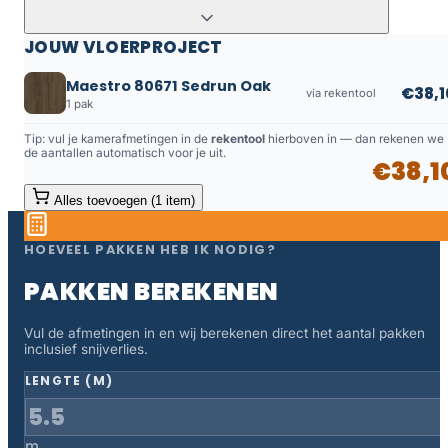
JOUW VLOERPROJECT
Maestro 80671 Sedrun Oak
€38,1
via rekentool
1 pak
Tip: vul je kamerafmetingen in de
rekentool
hierboven in — dan rekenen we
de aantallen automatisch voor je uit.
€38,1
Alles toevoegen (1 item)
HOEVEEL PAKKEN HEB IK NODIG?
PAKKEN BEREKENEN
Vul de afmetingen in en wij berekenen direct het aantal pakken
inclusief snijverlies.
LENGTE (M)
m