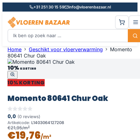
+31 251 30 15 59
info@vloerenbazaar.nl
Home
Geschikt voor vloerverwarming
Momento
80641 Chur Oak
10%
KORTING
10% KORTING
Momento 80641 Chur Oak
0,0
(0 reviews)
Artikelcode:
L1403064127208
€21,95/m²
€19,76
/m²