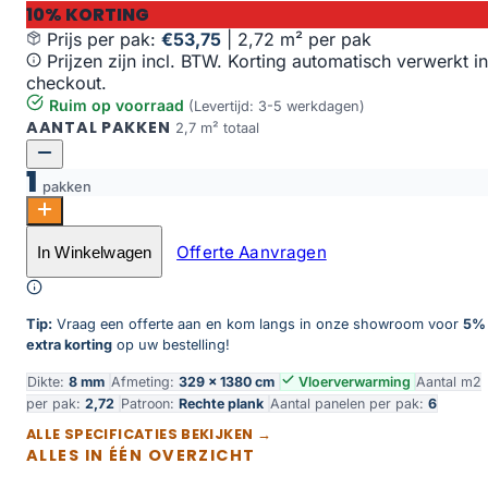
10% KORTING
Prijs per pak:
€53,75
|
2,72 m² per pak
Prijzen zijn incl. BTW. Korting automatisch verwerkt in
checkout.
Ruim op voorraad
(Levertijd: 3-5 werkdagen)
AANTAL PAKKEN
2,7 m² totaal
1
pakken
Momento 80641 Chur Oak aantal
Offerte Aanvragen
In Winkelwagen
Toevoegen aan winkelwagen
Tip:
Vraag een offerte aan en kom langs in onze showroom voor
5%
extra korting
op uw bestelling!
Dikte:
8 mm
Afmeting:
329 × 1380 cm
Vloerverwarming
Aantal m2
per pak:
2,72
Patroon:
Rechte plank
Aantal panelen per pak:
6
ALLE SPECIFICATIES BEKIJKEN →
ALLES IN ÉÉN OVERZICHT