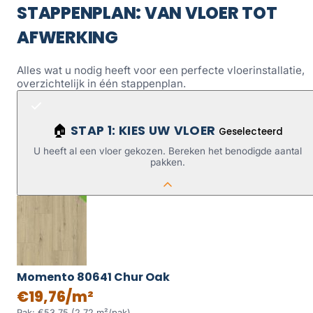
STAPPENPLAN: VAN VLOER TOT
AFWERKING
Alles wat u nodig heeft voor een perfecte vloerinstallatie,
overzichtelijk in één stappenplan.
STAP 1: KIES UW VLOER
🏠
Geselecteerd
U heeft al een vloer gekozen. Bereken het benodigde aantal
pakken.
Momento 80641 Chur Oak
€19,76/m²
Pak: €53,75 (2,72 m²/pak)