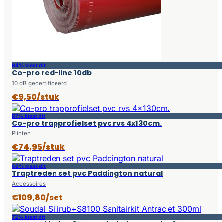
94% kiest dit
Co-pro red-line 10db
10 dB gecertificeerd
€9,50/stuk
87% kiest dit
Co-pro trapprofielset pvc rvs 4x130cm.
Plinten
€74,95/stuk
68% kiest dit
Traptreden set pvc Paddington natural
Accessoires
€109,80/set
72% kiest dit