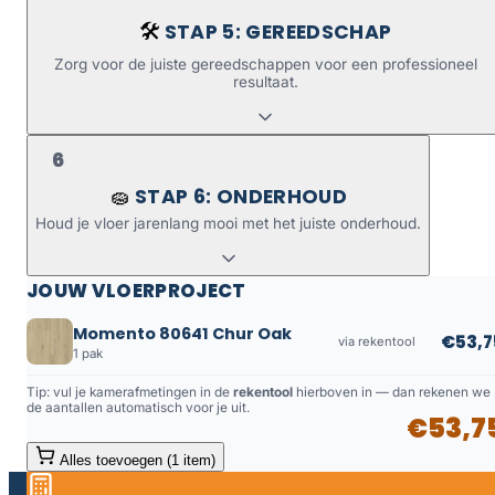
STAP 5: GEREEDSCHAP
🛠️
Zorg voor de juiste gereedschappen voor een professioneel
resultaat.
6
STAP 6: ONDERHOUD
🧽
Houd je vloer jarenlang mooi met het juiste onderhoud.
JOUW VLOERPROJECT
Momento 80641 Chur Oak
€53,7
via rekentool
1 pak
Tip: vul je kamerafmetingen in de
rekentool
hierboven in — dan rekenen we
de aantallen automatisch voor je uit.
€53,7
Alles toevoegen (1 item)