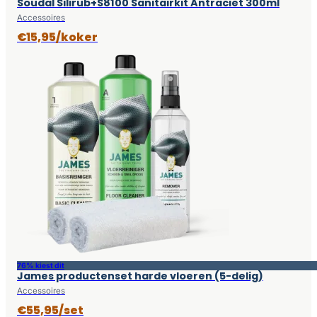
Soudal Silirub+S8100 Sanitairkit Antraciet 300ml
Accessoires
€15,95/koker
76% kiest dit
James productenset harde vloeren (5-delig)
Accessoires
€55,95/set