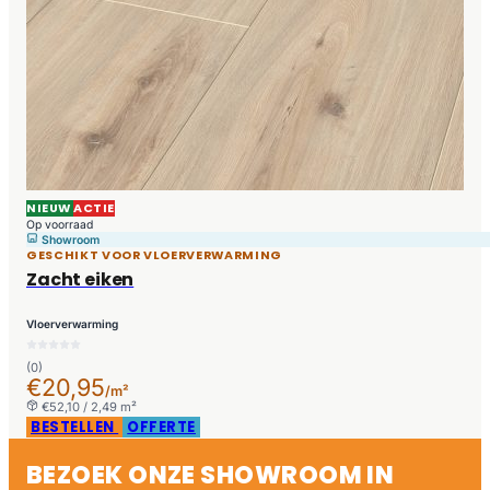
NIEUW
ACTIE
Op voorraad
Showroom
GESCHIKT VOOR VLOERVERWARMING
Zacht eiken
Vloerverwarming
(0)
€20,95
/m²
€52,10 / 2,49 m²
BESTELLEN
OFFERTE
BEZOEK ONZE SHOWROOM IN