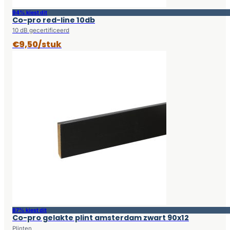
94% kiest dit
Co-pro red-line 10db
10 dB gecertificeerd
€9,50/stuk
87% kiest dit
Co-pro gelakte plint amsterdam zwart 90x12
Plinten