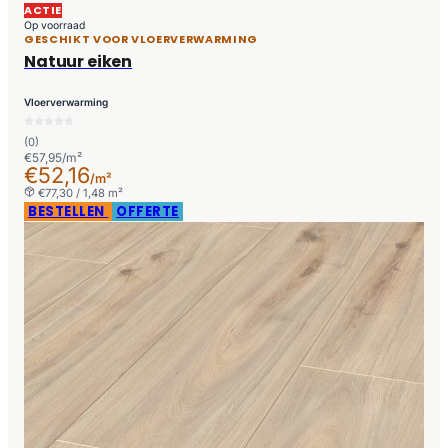
ACTIE
Op voorraad
GESCHIKT VOOR VLOERVERWARMING
Natuur eiken
Vloerverwarming
(0)
€57,95/m²
€52,16
/m²
€77,30 / 1,48 m²
BESTELLEN
OFFERTE