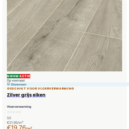
NIEUW
ACTIE
Op voorraad
Showroom
GESCHIKT VOOR VLOERVERWARMING
Zilver grijs eiken
Vloerverwarming
(0)
€21,95/m²
€19,76
/m²