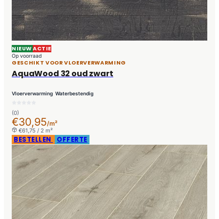
NIEUW
ACTIE
Op voorraad
GESCHIKT VOOR VLOERVERWARMING
AquaWood 32 oud zwart
Vloerverwarming
Waterbestendig
(0)
€30,95
/m²
€61,75 / 2 m²
BESTELLEN
OFFERTE