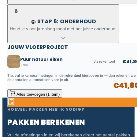
6
STAP 6: ONDERHOUD
🧽
Houd je vloer jarenlang mooi met het juiste onderhoud.
JOUW VLOERPROJECT
Puur natuur eiken
€41,8
via rekentool
1 pak
Tip: vul je kamerafmetingen in de
rekentool
hierboven in — dan rekenen we
de aantallen automatisch voor je uit.
€41,8
Alles toevoegen (1 item)
HOEVEEL PAKKEN HEB IK NODIG?
PAKKEN BEREKENEN
Vul de afmetingen in en wij berekenen direct het aantal pakken