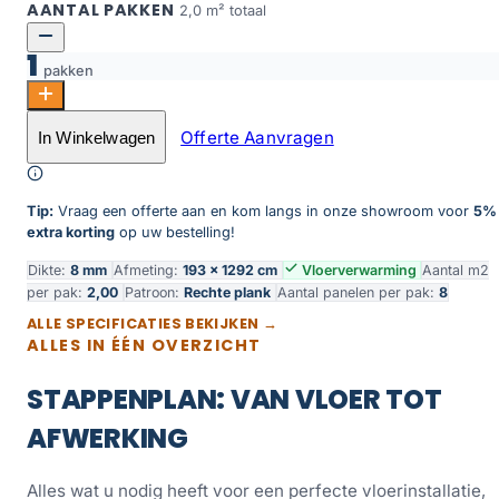
AANTAL PAKKEN
2,0 m² totaal
1
pakken
Puur natuur eiken aantal
Offerte Aanvragen
In Winkelwagen
Toevoegen aan winkelwagen
Tip:
Vraag een offerte aan en kom langs in onze showroom voor
5%
extra korting
op uw bestelling!
Dikte:
8 mm
Afmeting:
193 × 1292 cm
Vloerverwarming
Aantal m2
per pak:
2,00
Patroon:
Rechte plank
Aantal panelen per pak:
8
ALLE SPECIFICATIES BEKIJKEN →
ALLES IN ÉÉN OVERZICHT
STAPPENPLAN: VAN VLOER TOT
AFWERKING
Alles wat u nodig heeft voor een perfecte vloerinstallatie,