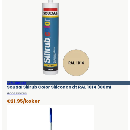
72% kiest dit
Soudal Silirub Color Siliconenkit RAL 1014 300ml
Accessoires
€21,95/koker