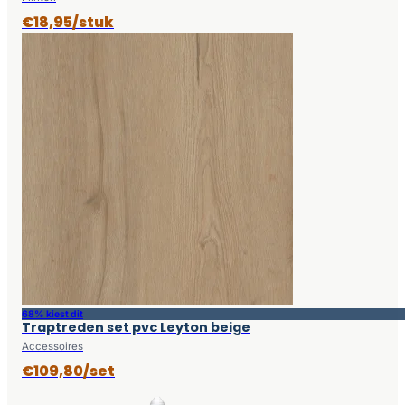
€18,95/stuk
68% kiest dit
Traptreden set pvc Leyton beige
Accessoires
€109,80/set