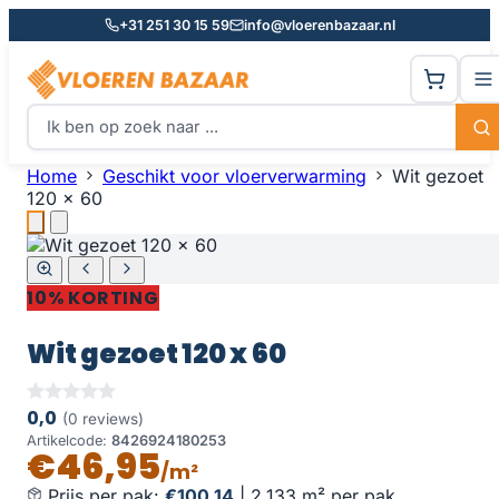
+31 251 30 15 59
info@vloerenbazaar.nl
Home
Geschikt voor vloerverwarming
Wit gezoet
120 x 60
10% KORTING
Wit gezoet 120 x 60
0,0
(0 reviews)
Artikelcode:
8426924180253
€46,95
/m²
Prijs per pak:
€100,14
|
2,133 m² per pak