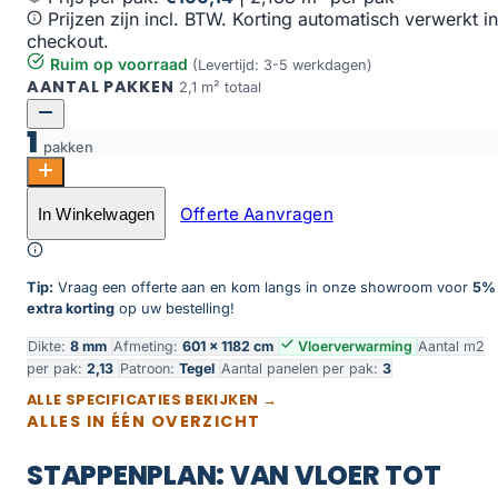
Prijzen zijn incl. BTW. Korting automatisch verwerkt in
checkout.
Ruim op voorraad
(Levertijd: 3-5 werkdagen)
AANTAL PAKKEN
2,1 m² totaal
1
pakken
Wit gezoet 120 x 60 aantal
Offerte Aanvragen
In Winkelwagen
Toevoegen aan winkelwagen
Tip:
Vraag een offerte aan en kom langs in onze showroom voor
5%
extra korting
op uw bestelling!
Dikte:
8 mm
Afmeting:
601 × 1182 cm
Vloerverwarming
Aantal m2
per pak:
2,13
Patroon:
Tegel
Aantal panelen per pak:
3
ALLE SPECIFICATIES BEKIJKEN →
ALLES IN ÉÉN OVERZICHT
STAPPENPLAN: VAN VLOER TOT