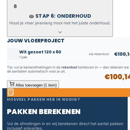
6
STAP 6: ONDERHOUD
🧽
Houd je vloer jarenlang mooi met het juiste onderhoud.
JOUW VLOERPROJECT
Wit gezoet 120 x 60
€100,1
via rekentool
1 pak
Tip: vul je kamerafmetingen in de
rekentool
hierboven in — dan rekenen we
de aantallen automatisch voor je uit.
€100,1
Alles toevoegen (1 item)
HOEVEEL PAKKEN HEB IK NODIG?
PAKKEN BEREKENEN
Vul de afmetingen in en wij berekenen direct het aantal pakken
inclusief snijverlies.