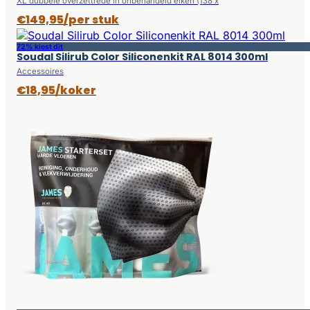
XL dubbele overzettrede in onbehandeld eiken (138 x
€149,95/per stuk
72% kiest dit
Soudal Silirub Color Siliconenkit RAL 8014 300ml
Accessoires
€18,95/koker