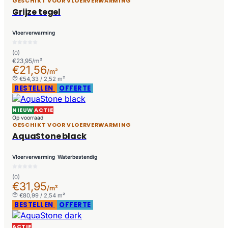
GESCHIKT VOOR VLOERVERWARMING
Grijze tegel
Vloerverwarming
(0)
€23,95/m²
€21,56
/m²
€54,33 / 2,52 m²
BESTELLEN
OFFERTE
NIEUW
ACTIE
Op voorraad
GESCHIKT VOOR VLOERVERWARMING
AquaStone black
Vloerverwarming
Waterbestendig
(0)
€31,95
/m²
€80,99 / 2,54 m²
BESTELLEN
OFFERTE
ACTIE