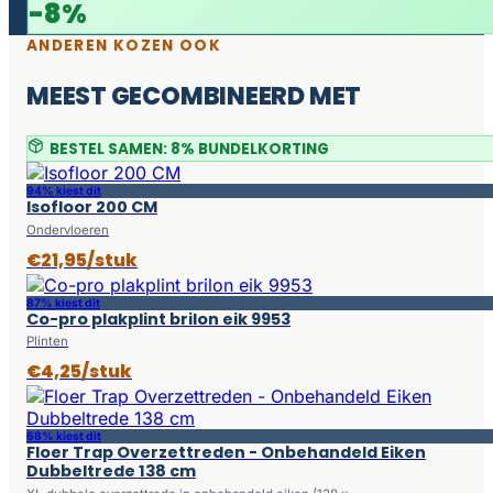
-8%
ANDEREN KOZEN OOK
MEEST GECOMBINEERD MET
BESTEL SAMEN: 8% BUNDELKORTING
94% kiest dit
Isofloor 200 CM
Ondervloeren
€21,95/stuk
87% kiest dit
Co-pro plakplint brilon eik 9953
Plinten
€4,25/stuk
68% kiest dit
Floer Trap Overzettreden - Onbehandeld Eiken
Dubbeltrede 138 cm