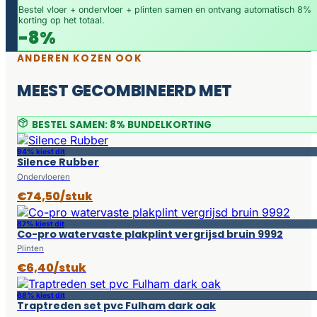
Bestel vloer + ondervloer + plinten samen en ontvang automatisch 8%
korting op het totaal.
-8%
ANDEREN KOZEN OOK
MEEST GECOMBINEERD MET
BESTEL SAMEN: 8% BUNDELKORTING
94% kiest dit
Silence Rubber
Ondervloeren
€74,50/stuk
87% kiest dit
Co-pro watervaste plakplint vergrijsd bruin 9992
Plinten
€6,40/stuk
68% kiest dit
Traptreden set pvc Fulham dark oak