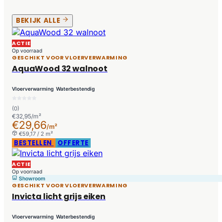
BEKIJK ALLE
ACTIE
Op voorraad
GESCHIKT VOOR VLOERVERWARMING
AquaWood 32 walnoot
Vloerverwarming
Waterbestendig
(0)
€32,95/m²
€29,66
/m²
€59,17 / 2 m²
BESTELLEN
OFFERTE
ACTIE
Op voorraad
Showroom
GESCHIKT VOOR VLOERVERWARMING
Invicta licht grijs eiken
Vloerverwarming
Waterbestendig