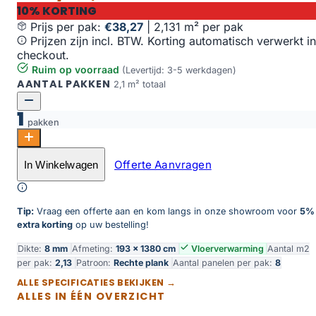
10% KORTING
Prijs per pak:
€38,27
|
2,131 m² per pak
Prijzen zijn incl. BTW. Korting automatisch verwerkt in
checkout.
Ruim op voorraad
(Levertijd: 3-5 werkdagen)
AANTAL PAKKEN
2,1 m² totaal
1
pakken
Zand aantal
Offerte Aanvragen
In Winkelwagen
Toevoegen aan winkelwagen
Tip:
Vraag een offerte aan en kom langs in onze showroom voor
5%
extra korting
op uw bestelling!
Dikte:
8 mm
Afmeting:
193 × 1380 cm
Vloerverwarming
Aantal m2
per pak:
2,13
Patroon:
Rechte plank
Aantal panelen per pak:
8
ALLE SPECIFICATIES BEKIJKEN →
ALLES IN ÉÉN OVERZICHT