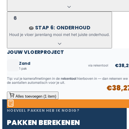
6
STAP 6: ONDERHOUD
🧽
Houd je vloer jarenlang mooi met het juiste onderhoud.
JOUW VLOERPROJECT
Zand
€38,2
via rekentool
1 pak
Tip: vul je kamerafmetingen in de
rekentool
hierboven in — dan rekenen we
de aantallen automatisch voor je uit.
€38,2
Alles toevoegen (1 item)
HOEVEEL PAKKEN HEB IK NODIG?
PAKKEN BEREKENEN