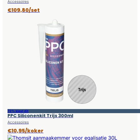
Accessoires
€109,80/set
72% kiest dit
PPC Siliconenkit Trijs 300ml
Accessoires
€10,95/koker