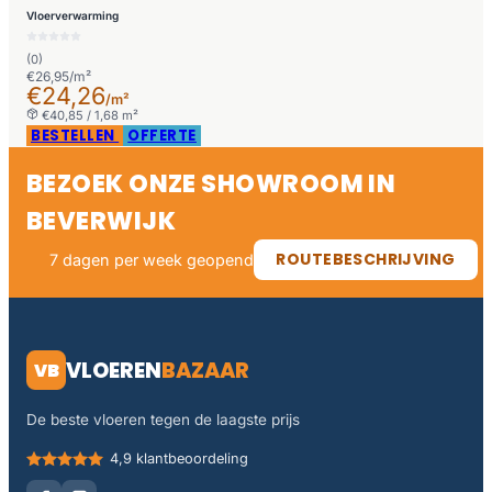
Vloerverwarming
(0)
€26,95/m²
€24,26
/m²
€40,85 / 1,68 m²
BESTELLEN
OFFERTE
BEZOEK ONZE SHOWROOM IN
BEVERWIJK
ROUTEBESCHRIJVING
7 dagen per week geopend
VLOEREN
BAZAAR
VB
De beste vloeren tegen de laagste prijs
4,9 klantbeoordeling