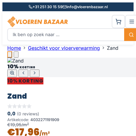
+31 251 30 15 59
info@vloerenbazaar.nl
Home
Geschikt voor vloerverwarming
Zand
10%
KORTING
10% KORTING
Zand
0,0
(0 reviews)
Artikelcode:
4032271191909
€19,95/m²
€17,96
/m²