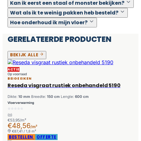
Kan ik eerst een staal of monster bekijken?
Wat als ik te weinig pakken heb besteld?
Hoe onderhoud ik mijn vloer?
GERELATEERDE PRODUCTEN
BEKIJK ALLE
ACTIE
Op voorraad
BEIGE EIKEN
Reseda visgraat rustiek onbehandeld 5190
Dikte:
10 mm
Breedte:
150 cm
Lengte:
600 cm
Vloerverwarming
(0)
€53,95/m²
€48,56
/m²
€87,41 / 1,8 m²
BESTELLEN
OFFERTE