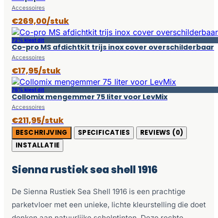
Accessoires
€269,00/stuk
72% kiest dit
Co-pro MS afdichtkit trijs inox cover overschilderbaar
Accessoires
€17,95/stuk
76% kiest dit
Collomix mengemmer 75 liter voor LevMix
Accessoires
€211,95/stuk
BESCHRIJVING
SPECIFICATIES
REVIEWS (0)
INSTALLATIE
Sienna rustiek sea shell 1916
De Sienna Rustiek Sea Shell 1916 is een prachtige
parketvloer met een unieke, lichte kleurstelling die doet
denken aan natuurlijke schelptinten. Deze rechte