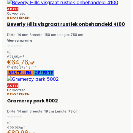
ACTIE
Op voorraad
BEIGE EIKEN
Beverly Hills visgraat rustiek onbehandeld 4100
Dikte:
14 mm
Breedte:
150 cm
Lengte:
750 cm
Vloerverwarming
(0)
€71,95/m²
€64,76
/m²
€116,57 / 1,8 m²
BESTELLEN
OFFERTE
ACTIE
Op voorraad
BEIGE EIKEN
Gramercy park 5002
Dikte:
14 mm
Breedte:
19 cm
Lengte:
73 cm
(0)
€99,95/m²
€89,96