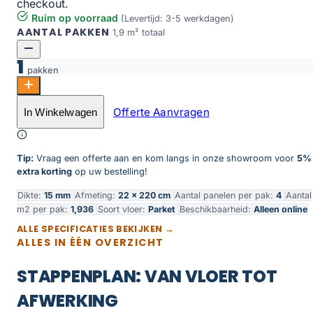
checkout.
Ruim op voorraad
(Levertijd: 3-5 werkdagen)
AANTAL PAKKEN
1,9 m² totaal
1
pakken
Sienna rustiek sea shell 1916 aantal
Offerte Aanvragen
In Winkelwagen
Toevoegen aan winkelwagen
Tip:
Vraag een offerte aan en kom langs in onze showroom voor
5%
extra korting
op uw bestelling!
Dikte:
15 mm
Afmeting:
22 × 220 cm
Aantal panelen per pak:
4
Aantal
m2 per pak:
1,936
Soort vloer:
Parket
Beschikbaarheid:
Alleen online
ALLE SPECIFICATIES BEKIJKEN →
ALLES IN ÉÉN OVERZICHT
STAPPENPLAN: VAN VLOER TOT
AFWERKING