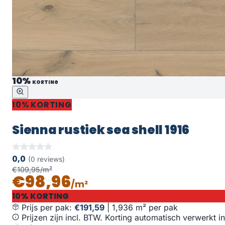
10%
KORTING
10% KORTING
Sienna rustiek sea shell 1916
0,0
(0 reviews)
€109,95/m²
€98,96
/m²
10% KORTING
Prijs per pak:
€191,59
|
1,936 m² per pak
Prijzen zijn incl. BTW. Korting automatisch verwerkt in