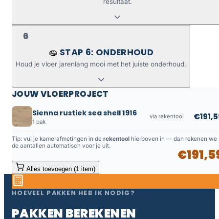
resultaat.
6
STAP 6: ONDERHOUD
🧽
Houd je vloer jarenlang mooi met het juiste onderhoud.
JOUW VLOERPROJECT
Sienna rustiek sea shell 1916
€191,5
via rekentool
1 pak
Tip: vul je kamerafmetingen in de
rekentool
hierboven in — dan rekenen we
de aantallen automatisch voor je uit.
€191,5
Alles toevoegen (1 item)
HOEVEEL PAKKEN HEB IK NODIG?
PAKKEN BEREKENEN