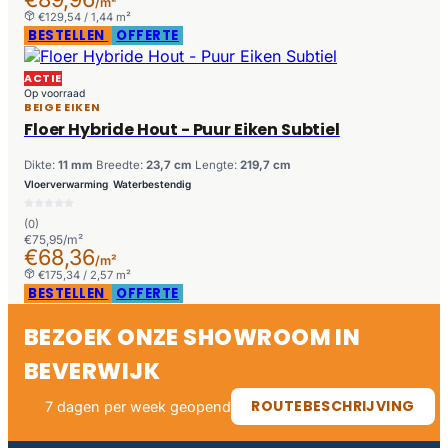
/m²
€129,54 / 1,44 m²
BESTELLEN
OFFERTE
ACTIE
Op voorraad
BEIGE EIKEN
Floer Hybride Hout - Puur Eiken Subtiel
Dikte:
11 mm
Breedte:
23,7 cm
Lengte:
219,7 cm
Vloerverwarming
Waterbestendig
(0)
€75,95/m²
€68,36
/m²
€175,34 / 2,57 m²
BESTELLEN
OFFERTE
BEZOEK ONZE SHOWROOM IN
BEVERWIJK
ROUTEBESCHRIJVING
7 dagen per week geopend