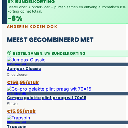
8% BUNDELKORTING
Bestel vloer + ondervloer + plinten samen en ontvang automatisch 8%
korting op het totaal.
-8%
ANDEREN KOZEN OOK
MEEST GECOMBINEERD MET
BESTEL SAMEN: 8% BUNDELKORTING
94% kiest dit
Jumpax Classic
Ondervloeren
€156,95/stuk
87% kiest dit
Co-pro gelakte plint praag wit 70x15
Plinten
€15,95/stuk
68% kiest dit
Trapspin