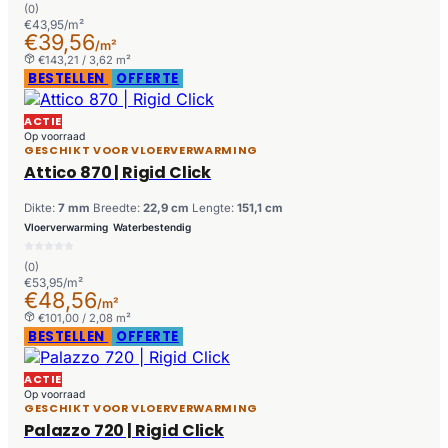
(0)
€43,95/m²
€39,56
/m²
€143,21 / 3,62 m²
BESTELLEN
OFFERTE
ACTIE
Op voorraad
GESCHIKT VOOR VLOERVERWARMING
Attico 870 | Rigid Click
Dikte:
7 mm
Breedte:
22,9 cm
Lengte:
151,1 cm
Vloerverwarming
Waterbestendig
(0)
€53,95/m²
€48,56
/m²
€101,00 / 2,08 m²
BESTELLEN
OFFERTE
ACTIE
Op voorraad
GESCHIKT VOOR VLOERVERWARMING
Palazzo 720 | Rigid Click