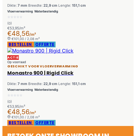
Dikte:
7 mm
Breedte:
22,9 cm
Lengte:
151,1 cm
Vloerverwarming
Waterbestendig
(0)
€53,95/m²
€48,56
/m²
€101,00 / 2,08 m²
BESTELLEN
OFFERTE
ACTIE
Op voorraad
GESCHIKT VOOR VLOERVERWARMING
Monastro 900 | Rigid Click
Dikte:
7 mm
Breedte:
22,9 cm
Lengte:
151,1 cm
Vloerverwarming
Waterbestendig
(0)
€53,95/m²
€48,56
/m²
€101,00 / 2,08 m²
BESTELLEN
OFFERTE
BEZOEK ONZE SHOWROOM IN