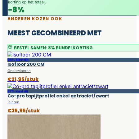
korting op het totaal.
-8%
ANDEREN KOZEN OOK
MEEST GECOMBINEERD MET
BESTEL SAMEN: 8% BUNDELKORTING
94% kiest dit
Isofloor 200 CM
Ondervloeren
€21,95/stuk
87% kiest dit
Co-pro tapijtprofiel enkel antraciet/zwart
Plinten
€35,95/stuk