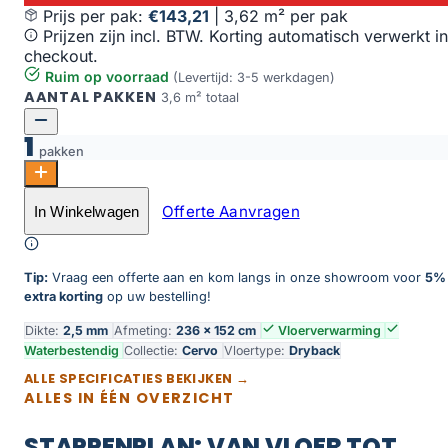
Prijs per pak:
€143,21
|
3,62 m² per pak
Prijzen zijn incl. BTW. Korting automatisch verwerkt in
checkout.
Ruim op voorraad
(Levertijd: 3-5 werkdagen)
AANTAL PAKKEN
3,6 m² totaal
1
pakken
Cervo 200 aantal
Offerte Aanvragen
In Winkelwagen
Toevoegen aan winkelwagen
Tip:
Vraag een offerte aan en kom langs in onze showroom voor
5%
extra korting
op uw bestelling!
Dikte:
2,5 mm
Afmeting:
236 × 152 cm
Vloerverwarming
Waterbestendig
Collectie:
Cervo
Vloertype:
Dryback
ALLE SPECIFICATIES BEKIJKEN →
ALLES IN ÉÉN OVERZICHT
STAPPENPLAN: VAN VLOER TOT