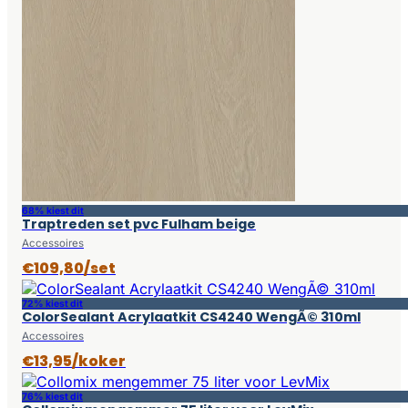
68% kiest dit
Traptreden set pvc Fulham beige
Accessoires
€109,80/set
72% kiest dit
ColorSealant Acrylaatkit CS4240 WengÃ© 310ml
Accessoires
€13,95/koker
76% kiest dit