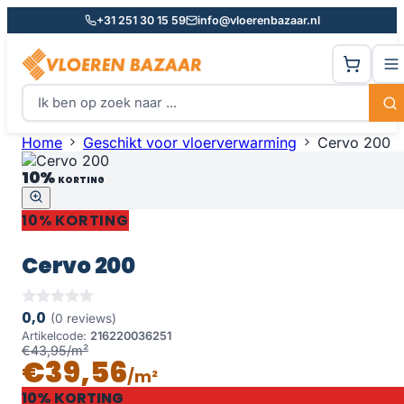
+31 251 30 15 59
info@vloerenbazaar.nl
Home
Geschikt voor vloerverwarming
Cervo 200
10%
KORTING
10% KORTING
Cervo 200
0,0
(0 reviews)
Artikelcode:
216220036251
€43,95/m²
€39,56
/m²
10% KORTING