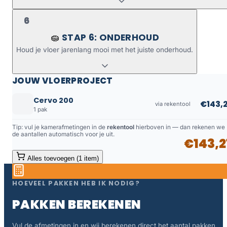
6
STAP 6: ONDERHOUD
🧽
Houd je vloer jarenlang mooi met het juiste onderhoud.
JOUW VLOERPROJECT
Cervo 200
€143,2
via rekentool
1 pak
Tip: vul je kamerafmetingen in de
rekentool
hierboven in — dan rekenen we
de aantallen automatisch voor je uit.
€143,2
Alles toevoegen (1 item)
HOEVEEL PAKKEN HEB IK NODIG?
PAKKEN BEREKENEN
Vul de afmetingen in en wij berekenen direct het aantal pakken