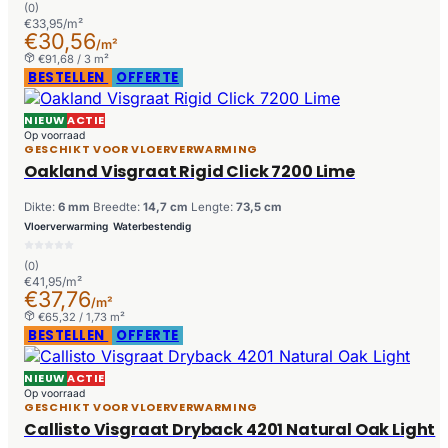
(0)
€33,95/m²
€30,56
/m²
€91,68 / 3 m²
BESTELLEN
OFFERTE
NIEUW
ACTIE
Op voorraad
GESCHIKT VOOR VLOERVERWARMING
Oakland Visgraat Rigid Click 7200 Lime
Dikte:
6 mm
Breedte:
14,7 cm
Lengte:
73,5 cm
Vloerverwarming
Waterbestendig
(0)
€41,95/m²
€37,76
/m²
€65,32 / 1,73 m²
BESTELLEN
OFFERTE
NIEUW
ACTIE
Op voorraad
GESCHIKT VOOR VLOERVERWARMING
Callisto Visgraat Dryback 4201 Natural Oak Light