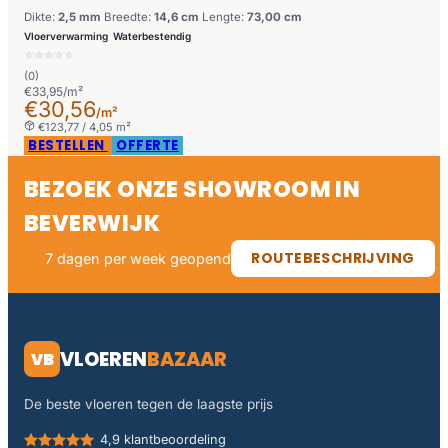
Dikte:
2,5 mm
Breedte:
14,6 cm
Lengte:
73,00 cm
Vloerverwarming
Waterbestendig
(0)
€33,95/m²
€30,56
/m²
€123,77 / 4,05 m²
BESTELLEN
OFFERTE
BEZOEK ONZE SHOWROOM IN
BEVERWIJK
ROUTEBESCHRIJVING
7 dagen per week geopend
VLOEREN
BAZAAR
VB
De beste vloeren tegen de laagste prijs
4,9 klantbeoordeling