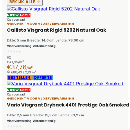
BEKIJK ALLE
NIEUW
ACTIE
Op voorraad
GESCHIKT VOOR VLOERVERWARMING
Callisto Visgraat Rigid 5202 Natural Oak
Dikte:
5 mm
Breedte:
14,6 cm
Lengte:
73,00 cm
Vloerverwarming
Waterbestendig
(0)
€41,95/m²
€37,76
/m²
€80,43 / 2,13 m²
BESTELLEN
OFFERTE
NIEUW
ACTIE
Op voorraad
GESCHIKT VOOR VLOERVERWARMING
Vario Visgraat Dryback 4401 Prestige Oak Smoked
Dikte:
2,5 mm
Breedte:
15,3 cm
Lengte:
61,2 cm
Vloerverwarming
Waterbestendig