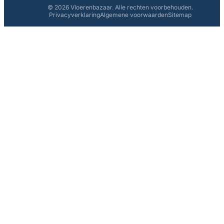
© 2026 Vloerenbazaar. Alle rechten voorbehouden.
Privacyverklaring
Algemene voorwaarden
Sitemap