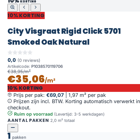
10%
KORTING
10% KORTING
City Visgraat Rigid Click 5701
Smoked Oak Natural
0,0
(0 reviews)
Artikelcode:
P1038570119706
€38,95/m²
€35,06
/m²
10% KORTING
Prijs per pak:
€69,07
|
1,97 m² per pak
Prijzen zijn incl. BTW. Korting automatisch verwerkt in
checkout.
Ruim op voorraad
(Levertijd: 3-5 werkdagen)
AANTAL PAKKEN
2,0 m² totaal
1
pakken