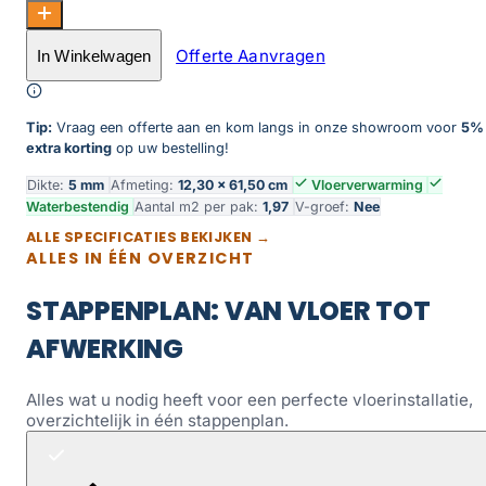
City Visgraat Rigid Click 5701 Smoked Oak Natural aant
Offerte Aanvragen
In Winkelwagen
Toevoegen aan winkelwagen
Tip:
Vraag een offerte aan en kom langs in onze showroom voor
5%
extra korting
op uw bestelling!
Dikte:
5 mm
Afmeting:
12,30 × 61,50 cm
Vloerverwarming
Waterbestendig
Aantal m2 per pak:
1,97
V-groef:
Nee
ALLE SPECIFICATIES BEKIJKEN →
ALLES IN ÉÉN OVERZICHT
STAPPENPLAN: VAN VLOER TOT
AFWERKING
Alles wat u nodig heeft voor een perfecte vloerinstallatie,
overzichtelijk in één stappenplan.