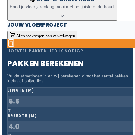
Houd je vloer jarenlang mooi met het juiste onderhoud.
JOUW VLOERPROJECT
Alles toevoegen aan winkelwagen
HOEVEEL PAKKEN HEB IK NODIG?
PAKKEN BEREKENEN
Vul de afmetingen in en wij berekenen direct het aantal pakken
inclusief snijverlies.
LENGTE (M)
m
BREEDTE (M)