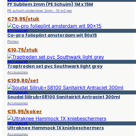
PF Subliem 2mm (PE Schuim) 1M x 15M
PE schuim ondervloer 2mm - 15 m2 per
€79,95/stuk
87% kiest dit
Co-pro folieplint amsterdam wit 90x15
Plinten
€10,75/stuk
68% kiest dit
Traptreden set pvc Southwark light grey
Accessoires
€109,80/set
72% kiest dit
Soudal Silirub+S8100 Sanitairkit Antraciet 300ml
Accessoires
€15,95/koker
76% kiest dit
Ultraknee Hammock 1X kniebeschermers
Accessoires