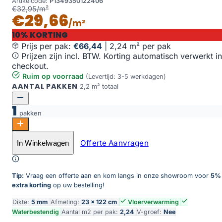
Artikelcode:
P1349350122406
€32,95/m²
€29,66
/m²
10% KORTING
Prijs per pak:
€66,44
|
2,24 m² per pak
Prijzen zijn incl. BTW. Korting automatisch verwerkt in
checkout.
Ruim op voorraad
(Levertijd: 3-5 werkdagen)
AANTAL PAKKEN
2,2 m² totaal
1
pakken
Dynamic Rigid Click 3501 Natural Smoked aantal
Offerte Aanvragen
In Winkelwagen
Toevoegen aan winkelwagen
Tip:
Vraag een offerte aan en kom langs in onze showroom voor
5%
extra korting
op uw bestelling!
Dikte:
5 mm
Afmeting:
23 × 122 cm
Vloerverwarming
Waterbestendig
Aantal m2 per pak:
2,24
V-groef:
Nee