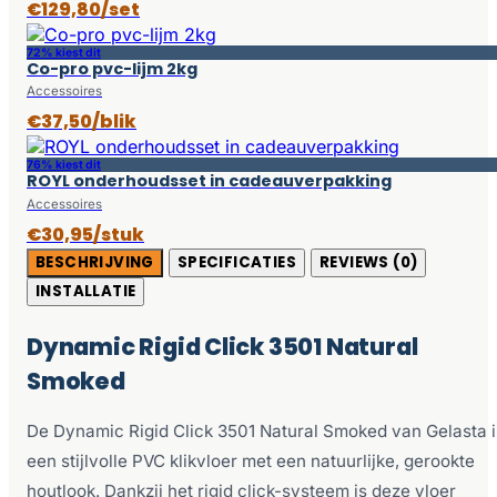
€129,80/set
72% kiest dit
Co-pro pvc-lijm 2kg
Accessoires
€37,50/blik
76% kiest dit
ROYL onderhoudsset in cadeauverpakking
Accessoires
€30,95/stuk
BESCHRIJVING
SPECIFICATIES
REVIEWS (0)
INSTALLATIE
Dynamic Rigid Click 3501 Natural
Smoked
De Dynamic Rigid Click 3501 Natural Smoked van Gelasta i
een stijlvolle PVC klikvloer met een natuurlijke, gerookte
houtlook. Dankzij het rigid click-systeem is deze vloer