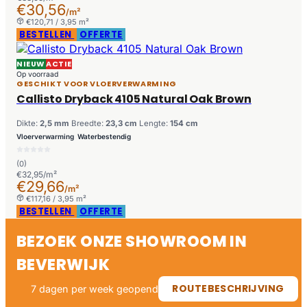
€30,56
/m²
€120,71 / 3,95 m²
BESTELLEN
OFFERTE
NIEUW
ACTIE
Op voorraad
GESCHIKT VOOR VLOERVERWARMING
Callisto Dryback 4105 Natural Oak Brown
Dikte:
2,5 mm
Breedte:
23,3 cm
Lengte:
154 cm
Vloerverwarming
Waterbestendig
(0)
€32,95/m²
€29,66
/m²
€117,16 / 3,95 m²
BESTELLEN
OFFERTE
BEZOEK ONZE SHOWROOM IN
BEVERWIJK
ROUTEBESCHRIJVING
7 dagen per week geopend