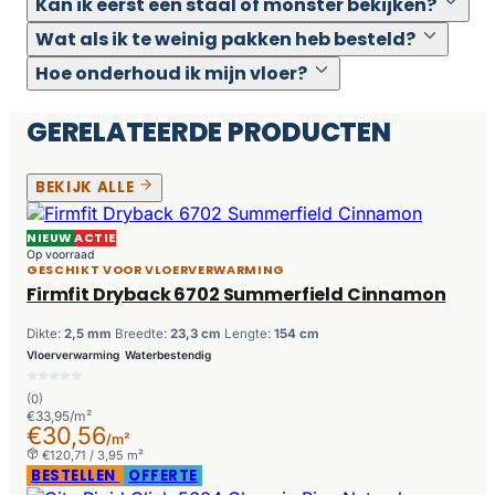
Kan ik eerst een staal of monster bekijken?
Wat als ik te weinig pakken heb besteld?
Hoe onderhoud ik mijn vloer?
GERELATEERDE PRODUCTEN
BEKIJK ALLE
NIEUW
ACTIE
Op voorraad
GESCHIKT VOOR VLOERVERWARMING
Firmfit Dryback 6702 Summerfield Cinnamon
Dikte:
2,5 mm
Breedte:
23,3 cm
Lengte:
154 cm
Vloerverwarming
Waterbestendig
(0)
€33,95/m²
€30,56
/m²
€120,71 / 3,95 m²
BESTELLEN
OFFERTE