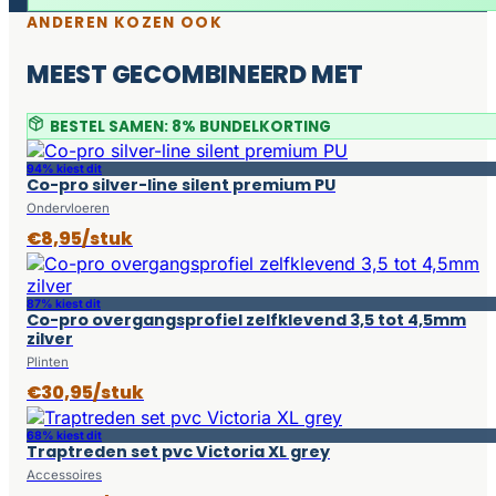
ANDEREN KOZEN OOK
MEEST GECOMBINEERD MET
BESTEL SAMEN: 8% BUNDELKORTING
94% kiest dit
Co-pro silver-line silent premium PU
Ondervloeren
€8,95/stuk
87% kiest dit
Co-pro overgangsprofiel zelfklevend 3,5 tot 4,5mm
zilver
Plinten
€30,95/stuk
68% kiest dit
Traptreden set pvc Victoria XL grey
Accessoires