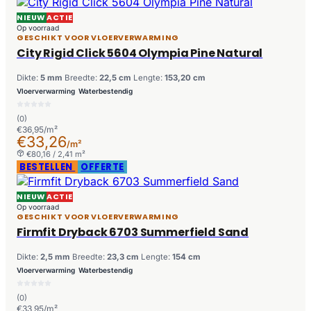
NIEUW
ACTIE
Op voorraad
GESCHIKT VOOR VLOERVERWARMING
City Rigid Click 5604 Olympia Pine Natural
Dikte:
5 mm
Breedte:
22,5 cm
Lengte:
153,20 cm
Vloerverwarming
Waterbestendig
(0)
€36,95/m²
€33,26
/m²
€80,16 / 2,41 m²
BESTELLEN
OFFERTE
NIEUW
ACTIE
Op voorraad
GESCHIKT VOOR VLOERVERWARMING
Firmfit Dryback 6703 Summerfield Sand
Dikte:
2,5 mm
Breedte:
23,3 cm
Lengte:
154 cm
Vloerverwarming
Waterbestendig
(0)
€33,95/m²