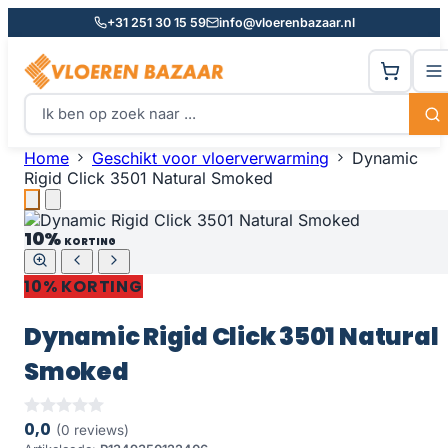
+31 251 30 15 59
info@vloerenbazaar.nl
Home
Geschikt voor vloerverwarming
Dynamic
Rigid Click 3501 Natural Smoked
10%
KORTING
10% KORTING
Dynamic Rigid Click 3501 Natural
Smoked
0,0
(0 reviews)