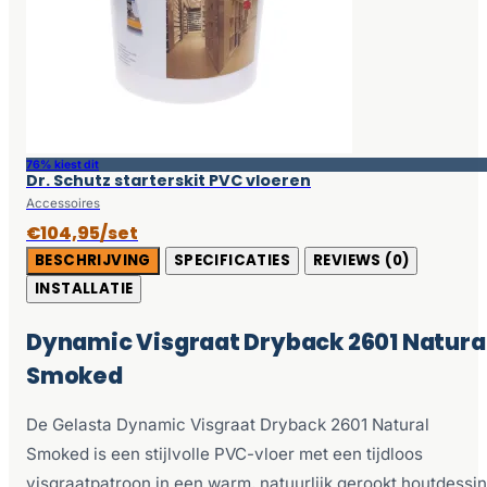
76% kiest dit
Dr. Schutz starterskit PVC vloeren
Accessoires
€104,95/set
BESCHRIJVING
SPECIFICATIES
REVIEWS (0)
INSTALLATIE
Dynamic Visgraat Dryback 2601 Natura
Smoked
De Gelasta Dynamic Visgraat Dryback 2601 Natural
Smoked is een stijlvolle PVC-vloer met een tijdloos
visgraatpatroon in een warm, natuurlijk gerookt houtdessin