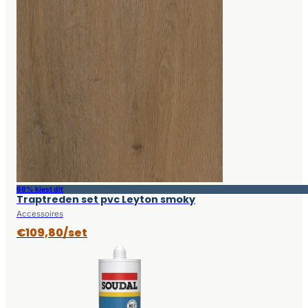
68% kiest dit
Traptreden set pvc Leyton smoky
Accessoires
€109,80/set