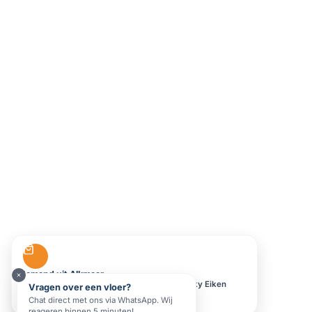
Vragen over een vloer?
Iemand uit Alkmaar
vroeg offerte aan voor
Cotap Sunnyside Smoky Eiken
Chat direct met ons via WhatsApp. Wij
reageren binnen 5 minuten!