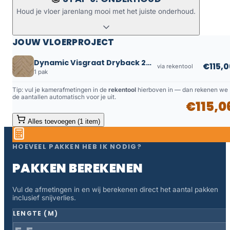
Houd je vloer jarenlang mooi met het juiste onderhoud.
JOUW VLOERPROJECT
Dynamic Visgraat Dryback 2601 Natural Smoked
€115,0
via rekentool
1 pak
Tip: vul je kamerafmetingen in de
rekentool
hierboven in — dan rekenen we
de aantallen automatisch voor je uit.
€115,0
Alles toevoegen (1 item)
HOEVEEL PAKKEN HEB IK NODIG?
PAKKEN BEREKENEN
Vul de afmetingen in en wij berekenen direct het aantal pakken
inclusief snijverlies.
LENGTE (M)