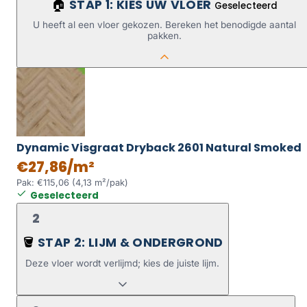
STAP 1: KIES UW VLOER
🏠
Geselecteerd
U heeft al een vloer gekozen. Bereken het benodigde aantal
pakken.
Dynamic Visgraat Dryback 2601 Natural Smoked
€27,86/m²
Pak: €115,06 (4,13 m²/pak)
Geselecteerd
2
STAP 2: LIJM & ONDERGROND
🪣
Deze vloer wordt verlijmd; kies de juiste lijm.