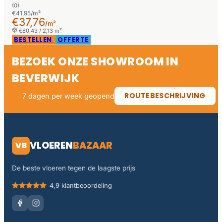
(0)
€41,95/m²
€37,76
/m²
€80,43 / 2,13 m²
BESTELLEN
OFFERTE
BEZOEK ONZE SHOWROOM IN
BEVERWIJK
ROUTEBESCHRIJVING
7 dagen per week geopend
VLOEREN
BAZAAR
VB
De beste vloeren tegen de laagste prijs
4,9 klantbeoordeling