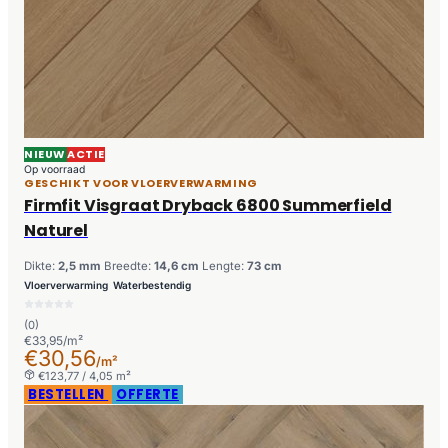
NIEUW
ACTIE
Op voorraad
GESCHIKT VOOR VLOERVERWARMING
Firmfit Visgraat Dryback 6800 Summerfield
Naturel
Dikte:
2,5 mm
Breedte:
14,6 cm
Lengte:
73 cm
Vloerverwarming
Waterbestendig
(0)
€33,95/m²
€30,56
/m²
€123,77 / 4,05 m²
BESTELLEN
OFFERTE