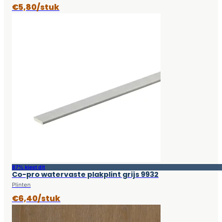
€5,80/stuk
87% kiest dit
Co-pro watervaste plakplint grijs 9932
Plinten
€6,40/stuk