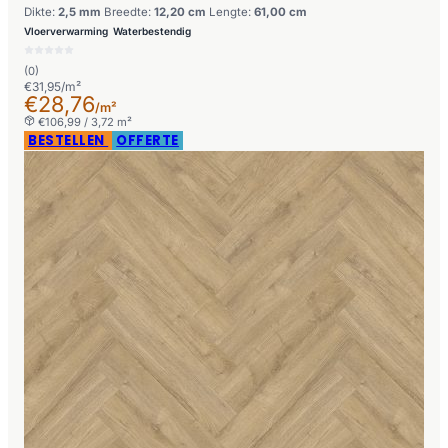
Dikte:
2,5 mm
Breedte:
12,20 cm
Lengte:
61,00 cm
Vloerverwarming
Waterbestendig
(0)
€31,95/m²
€28,76
/m²
€106,99 / 3,72 m²
BESTELLEN
OFFERTE