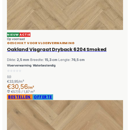
NIEUW
ACTIE
Op voorraad
GESCHIKT VOOR VLOERVERWARMING
Oakland Visgraat Dryback 6204 Smoked
Dikte:
2,5 mm
Breedte:
15,3 cm
Lengte:
76,5 cm
Vloerverwarming
Waterbestendig
(0)
€33,95/m²
€30,56
/m²
€57,15 / 1,87 m²
BESTELLEN
OFFERTE