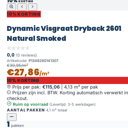
10%
KORTING
10% KORTING
Dynamic Visgraat Dryback 2601
Natural Smoked
0,0
(0 reviews)
Artikelcode:
P1348260141307
€30,95/m²
€27,86
/m²
10% KORTING
Prijs per pak:
€115,06
|
4,13 m² per pak
Prijzen zijn incl. BTW. Korting automatisch verwerkt in
checkout.
Ruim op voorraad
(Levertijd: 3-5 werkdagen)
AANTAL PAKKEN
4,1 m² totaal
1
pakken