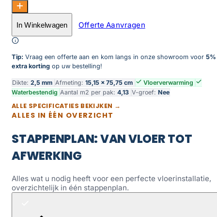
Dynamic Visgraat Dryback 2601 Natural Smoked aantal
Offerte Aanvragen
In Winkelwagen
Toevoegen aan winkelwagen
Tip:
Vraag een offerte aan en kom langs in onze showroom voor
5%
extra korting
op uw bestelling!
Dikte:
2,5 mm
Afmeting:
15,15 × 75,75 cm
Vloerverwarming
Waterbestendig
Aantal m2 per pak:
4,13
V-groef:
Nee
ALLE SPECIFICATIES BEKIJKEN →
ALLES IN ÉÉN OVERZICHT
STAPPENPLAN: VAN VLOER TOT
AFWERKING
Alles wat u nodig heeft voor een perfecte vloerinstallatie,
overzichtelijk in één stappenplan.