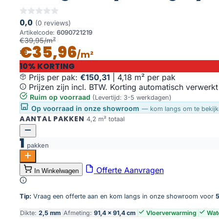
0,0
(0 reviews)
Artikelcode:
6090721219
€39,95/m²
€35,96
/m²
10% KORTING
Prijs per pak:
€150,31
|
4,18 m² per pak
Prijzen zijn incl. BTW. Korting automatisch verwerkt
Ruim op voorraad
(Levertijd: 3-5 werkdagen)
Op voorraad in onze showroom
— kom langs om te bekijk
AANTAL PAKKEN
4,2 m² totaal
1
pakken
Ealing XL dryback grey aantal
Offerte Aanvragen
In Winkelwagen
Toevoegen aan winkelwagen
Tip:
Vraag een offerte aan en kom langs in onze showroom voor
5
Dikte:
2,5 mm
Afmeting:
91,4 × 91,4 cm
Vloerverwarming
Wat