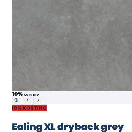
10%
KORTING
10% KORTING
Ealing XL dryback grey