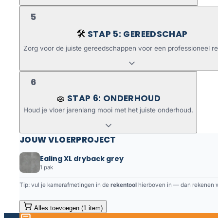
5
STAP 5: GEREEDSCHAP
🛠️
Zorg voor de juiste gereedschappen voor een professioneel re
6
STAP 6: ONDERHOUD
🧽
Houd je vloer jarenlang mooi met het juiste onderhoud.
JOUW VLOERPROJECT
Ealing XL dryback grey
1 pak
Tip: vul je kamerafmetingen in de
rekentool
hierboven in — dan rekenen we
Alles toevoegen (1 item)