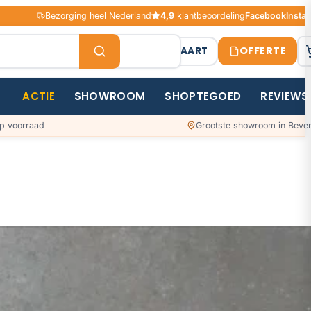
Bezorging heel Nederland
4,9
klantbeoordeling
Facebook
Insta
OFFERTE
STAALKAART
ACTIE
SHOWROOM
SHOPTEGOED
REVIEWS
p voorraad
Grootste showroom in Bever