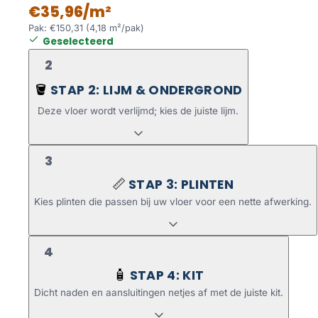
€35,96/m²
Pak: €150,31 (4,18 m²/pak)
Geselecteerd
2
STAP 2: LIJM & ONDERGROND
🪣
Deze vloer wordt verlijmd; kies de juiste lijm.
3
STAP 3: PLINTEN
📏
Kies plinten die passen bij uw vloer voor een nette afwerking.
4
STAP 4: KIT
🧴
Dicht naden en aansluitingen netjes af met de juiste kit.