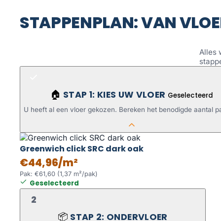
STAPPENPLAN: VAN VLOE
Alles 
stapp
STAP 1: KIES UW VLOER
🏠
Geselecteerd
U heeft al een vloer gekozen. Bereken het benodigde aantal p
Greenwich click SRC dark oak
€44,96/m²
Pak: €61,60 (1,37 m²/pak)
Geselecteerd
2
STAP 2: ONDERVLOER
📦