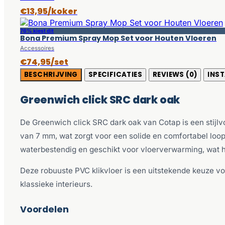
€13,95/koker
76% kiest dit
Bona Premium Spray Mop Set voor Houten Vloeren
Accessoires
€74,95/set
BESCHRIJVING
SPECIFICATIES
REVIEWS (0)
INST
Greenwich click SRC dark oak
De Greenwich click SRC dark oak van Cotap is een stijlv
van 7 mm, wat zorgt voor een solide en comfortabel loopg
waterbestendig en geschikt voor vloerverwarming, wat he
Deze robuuste PVC klikvloer is een uitstekende keuze v
klassieke interieurs.
Voordelen