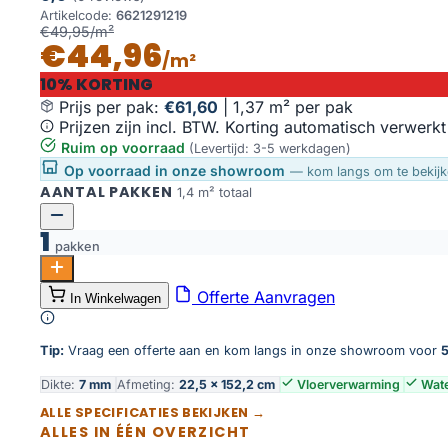
Artikelcode:
6621291219
€49,95/m²
€44,96
/m²
10% KORTING
Prijs per pak:
€61,60
|
1,37 m² per pak
Prijzen zijn incl. BTW. Korting automatisch verwerkt
Ruim op voorraad
(Levertijd: 3-5 werkdagen)
Op voorraad in onze showroom
— kom langs om te bekijk
AANTAL PAKKEN
1,4 m² totaal
1
pakken
Greenwich click SRC dark oak aantal
Offerte Aanvragen
In Winkelwagen
Toevoegen aan winkelwagen
Tip:
Vraag een offerte aan en kom langs in onze showroom voor
5
Dikte:
7 mm
Afmeting:
22,5 × 152,2 cm
Vloerverwarming
Wate
ALLE SPECIFICATIES BEKIJKEN →
ALLES IN ÉÉN OVERZICHT