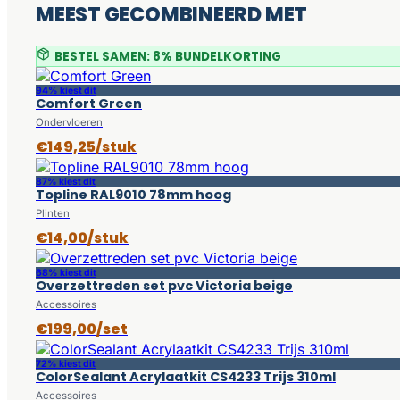
MEEST GECOMBINEERD MET
BESTEL SAMEN: 8% BUNDELKORTING
94% kiest dit
Comfort Green
Ondervloeren
€149,25/stuk
87% kiest dit
Topline RAL9010 78mm hoog
Plinten
€14,00/stuk
68% kiest dit
Overzettreden set pvc Victoria beige
Accessoires
€199,00/set
72% kiest dit
ColorSealant Acrylaatkit CS4233 Trijs 310ml
Accessoires