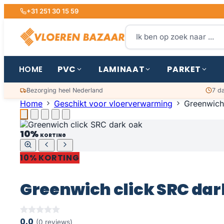
+31 251 30 15 59
PVC
LAMINAAT
PARKET
HOME
Bezorging heel Nederland
7 d
Home
Geschikt voor vloerverwarming
Greenwich
10%
KORTING
10% KORTING
Greenwich click SRC dar
0,0
(0 reviews)