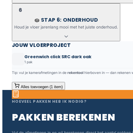
6
STAP 6: ONDERHOUD
🧽
Houd je vloer jarenlang mooi met het juiste onderhoud.
JOUW VLOERPROJECT
Greenwich click SRC dark oak
1 pak
Tip: vul je kamerafmetingen in de
rekentool
hierboven in — dan rekenen we
Alles toevoegen (1 item)
HOEVEEL PAKKEN HEB IK NODIG?
PAKKEN BEREKENEN
Vul de afmetingen in en wij berekenen direct het aantal pakken in