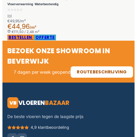
Vloerverwarming
Waterbestendig
(0)
€49,95/m²
€44,96
/m²
€111,50 / 2,48 m²
BESTELLEN
OFFERTE
BEZOEK ONZE SHOWROOM IN
BEVERWIJK
ROUTEBESCHRIJVING
7 dagen per week geopend
VLOEREN
BAZAAR
VB
De beste vloeren tegen de laagste prijs
4,9 klantbeoordeling