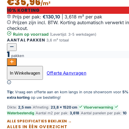
€35,96
/m²
10% KORTING
Prijs per pak:
€130,10
|
3,618 m² per pak
Prijzen zijn incl. BTW. Korting automatisch verwerkt in
checkout.
Ruim op voorraad
(Levertijd: 3-5 werkdagen)
AANTAL PAKKEN
3,6 m² totaal
1
pakken
Greenwich dryback warm brown aantal
Offerte Aanvragen
In Winkelwagen
Toevoegen aan winkelwagen
Tip:
Vraag een offerte aan en kom langs in onze showroom voor
5%
extra korting
op uw bestelling!
Dikte:
2,5 mm
Afmeting:
23,8 × 1520 cm
Vloerverwarming
Waterbestendig
Aantal m2 per pak:
3,618
Aantal panelen per pak:
10
ALLE SPECIFICATIES BEKIJKEN →
ALLES IN ÉÉN OVERZICHT