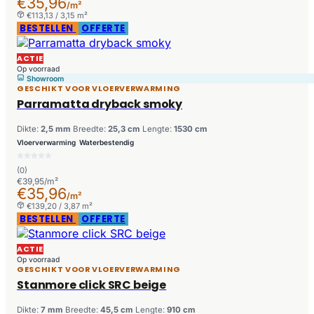
€35,96
/m²
€113,13 / 3,15 m²
BESTELLEN
OFFERTE
ACTIE
Op voorraad
Showroom
GESCHIKT VOOR VLOERVERWARMING
Parramatta dryback smoky
Dikte:
2,5 mm
Breedte:
25,3 cm
Lengte:
1530 cm
Vloerverwarming
Waterbestendig
(0)
€39,95/m²
€35,96
/m²
€139,20 / 3,87 m²
BESTELLEN
OFFERTE
ACTIE
Op voorraad
GESCHIKT VOOR VLOERVERWARMING
Stanmore click SRC beige
Dikte:
7 mm
Breedte:
45,5 cm
Lengte:
910 cm