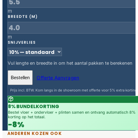
m
BREEDTE (M)
m
SNIJVERLIES
Vul lengte en breedte in om het aantal pakken te berekenen
Offerte Aanvragen
Bestellen
Prijs incl. BTW. Kom langs in de showroom met offerte voor 5% extra korting.
8% BUNDELKORTING
Bestel vloer + ondervloer + plinten samen en ontvang automatisch 8%
korting op het totaal.
-8%
ANDEREN KOZEN OOK