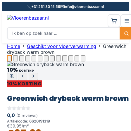
+31 251 30 15 59
info@vloerenbazaar.nl
Home
Geschikt voor vloerverwarming
Greenwich
dryback warm brown
10%
KORTING
10% KORTING
Greenwich dryback warm brown
0,0
(0 reviews)
Artikelcode:
6620191319
€39,95/m²