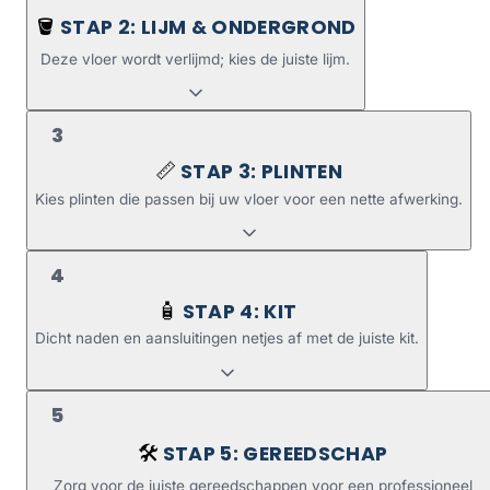
STAP 2: LIJM & ONDERGROND
🪣
Deze vloer wordt verlijmd; kies de juiste lijm.
3
STAP 3: PLINTEN
📏
Kies plinten die passen bij uw vloer voor een nette afwerking.
4
STAP 4: KIT
🧴
Dicht naden en aansluitingen netjes af met de juiste kit.
5
STAP 5: GEREEDSCHAP
🛠️
Zorg voor de juiste gereedschappen voor een professioneel