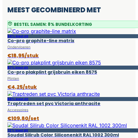
MEEST GECOMBINEERD MET
BESTEL SAMEN: 8% BUNDELKORTING
94% kiest dit
Co-pro graphite-line matrix
Ondervloeren
€18,95/stuk
87% kiest dit
Co-pro plakplint grijsbruin eiken 8575
Plinten
€4,25/stuk
68% kiest dit
Traptreden set pvc Victoria anthracite
Accessoires
€109,80/set
72% kiest dit
Soudal Silirub Color Siliconenkit RAL 1002 300ml