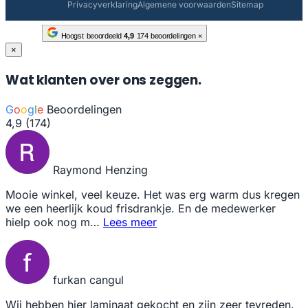
Privacyverklaring
Algemene voorwaarden
Sitemap
Hoogst beoordeeld
4,9
174 beoordelingen
×
×
Wat klanten over ons zeggen.
G
o
o
g
l
e
Beoordelingen
4,9
(174)
Raymond Henzing
Mooie winkel, veel keuze. Het was erg warm dus kregen
we een heerlijk koud frisdrankje. En de medewerker
hielp ook nog m…
Lees meer
furkan cangul
Wij hebben hier laminaat gekocht en zijn zeer tevreden.