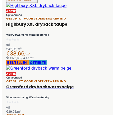
ACTIE
Op voorraad
GESCHIKT VOOR VLOERVERWARMING
Highbury XXL dryback taupe
Vloerverwarming
Waterbestendig
(0)
€42,95/m²
€38,66
/m²
€172,63 / 4,47 m²
BESTELLEN
OFFERTE
ACTIE
Op voorraad
GESCHIKT VOOR VLOERVERWARMING
Greenford dryback warm beige
Vloerverwarming
Waterbestendig
(0)
€39,95/m²