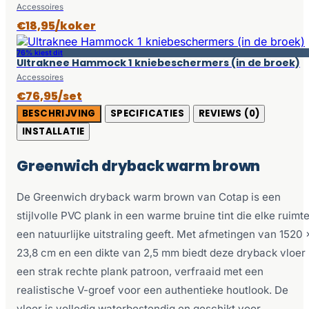
Accessoires
€18,95/koker
76% kiest dit
Ultraknee Hammock 1 kniebeschermers (in de broek)
Accessoires
€76,95/set
BESCHRIJVING
SPECIFICATIES
REVIEWS (0)
INSTALLATIE
Greenwich dryback warm brown
De Greenwich dryback warm brown van Cotap is een
stijlvolle PVC plank in een warme bruine tint die elke ruimt
een natuurlijke uitstraling geeft. Met afmetingen van 1520 
23,8 cm en een dikte van 2,5 mm biedt deze dryback vloer
een strak rechte plank patroon, verfraaid met een
realistische V-groef voor een authentieke houtlook. De
vloer is volledig waterbestendig en geschikt voor