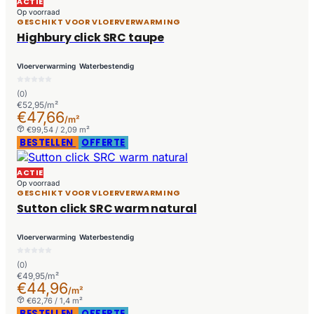
ACTIE
Op voorraad
GESCHIKT VOOR VLOERVERWARMING
Highbury click SRC taupe
Vloerverwarming
Waterbestendig
(0)
€52,95/m²
€47,66
/m²
€99,54 / 2,09 m²
BESTELLEN
OFFERTE
ACTIE
Op voorraad
GESCHIKT VOOR VLOERVERWARMING
Sutton click SRC warm natural
Vloerverwarming
Waterbestendig
(0)
€49,95/m²
€44,96
/m²
€62,76 / 1,4 m²
BESTELLEN
OFFERTE