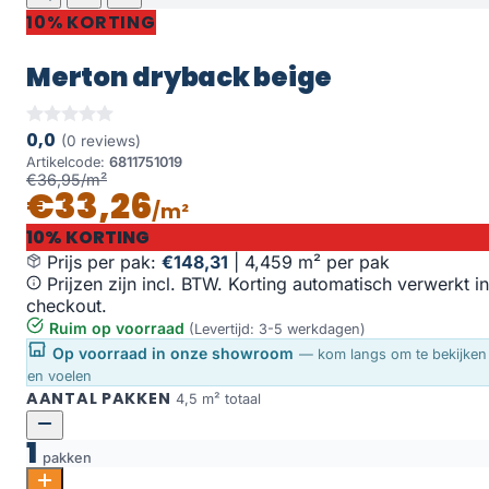
10% KORTING
Merton dryback beige
0,0
(0 reviews)
Artikelcode:
6811751019
€36,95/m²
€33,26
/m²
10% KORTING
Prijs per pak:
€148,31
|
4,459 m² per pak
Prijzen zijn incl. BTW. Korting automatisch verwerkt in
checkout.
Ruim op voorraad
(Levertijd: 3-5 werkdagen)
Op voorraad in onze showroom
— kom langs om te bekijken
en voelen
AANTAL PAKKEN
4,5 m² totaal
1
pakken