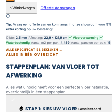
Merton dryback beige aantal
Offerte Aanvragen
In Winkelwagen
Toevoegen aan winkelwagen
Tip:
Vraag een offerte aan en kom langs in onze showroom voor
5%
extra korting
op uw bestelling!
Dikte:
2,5 mm
Afmeting:
22,9 × 121,9 cm
Vloerverwarming
Waterbestendig
Aantal m2 per pak:
4,459
Aantal panelen per pak:
16
ALLE SPECIFICATIES BEKIJKEN →
ALLES IN ÉÉN OVERZICHT
STAPPENPLAN: VAN VLOER TOT
AFWERKING
Alles wat u nodig heeft voor een perfecte vloerinstallatie,
overzichtelijk in één stappenplan.
STAP 1: KIES UW VLOER
🏠
Geselecteerd