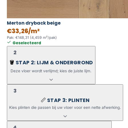
Merton dryback beige
€33,26/m²
Pak: €148,31 (4,459 m²/pak)
Geselecteerd
2
STAP 2: LIJM & ONDERGROND
🪣
Deze vloer wordt verlijmd; kies de juiste lijm.
3
STAP 3: PLINTEN
📏
Kies plinten die passen bij uw vloer voor een nette afwerking.
4