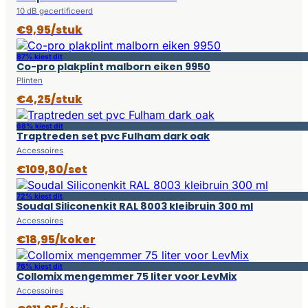
10 dB gecertificeerd
€9,95/stuk
87% kiest dit
Co-pro plakplint malborn eiken 9950
Plinten
€4,25/stuk
68% kiest dit
Traptreden set pvc Fulham dark oak
Accessoires
€109,80/set
72% kiest dit
Soudal Siliconenkit RAL 8003 kleibruin 300 ml
Accessoires
€18,95/koker
76% kiest dit
Collomix mengemmer 75 liter voor LevMix
Accessoires