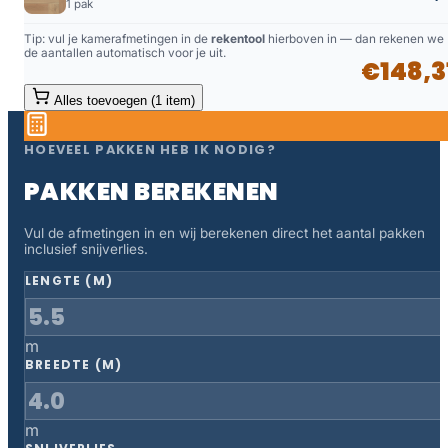
1 pak
Tip: vul je kamerafmetingen in de
rekentool
hierboven in — dan rekenen we
de aantallen automatisch voor je uit.
€148,3
Alles toevoegen (1 item)
HOEVEEL PAKKEN HEB IK NODIG?
PAKKEN BEREKENEN
Vul de afmetingen in en wij berekenen direct het aantal pakken
inclusief snijverlies.
LENGTE (M)
m
BREEDTE (M)
m