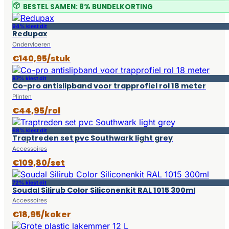
BESTEL SAMEN: 8% BUNDELKORTING
94% kiest dit
Redupax
Ondervloeren
€140,95/stuk
87% kiest dit
Co-pro antislipband voor trapprofiel rol 18 meter
Plinten
€44,95/rol
68% kiest dit
Traptreden set pvc Southwark light grey
Accessoires
€109,80/set
72% kiest dit
Soudal Silirub Color Siliconenkit RAL 1015 300ml
Accessoires
€18,95/koker