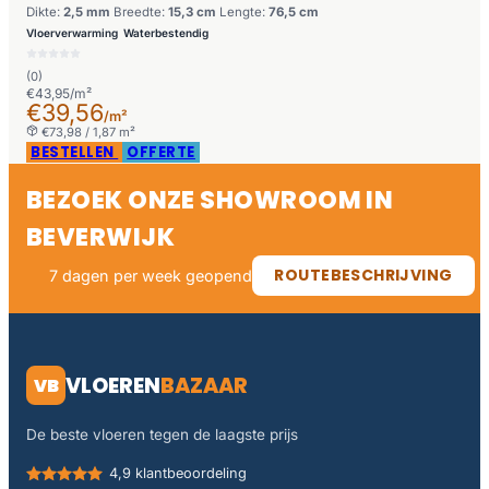
Dikte:
2,5 mm
Breedte:
15,3 cm
Lengte:
76,5 cm
Vloerverwarming
Waterbestendig
(0)
€43,95/m²
€39,56
/m²
€73,98 / 1,87 m²
BESTELLEN
OFFERTE
BEZOEK ONZE SHOWROOM IN
BEVERWIJK
ROUTEBESCHRIJVING
7 dagen per week geopend
VLOEREN
BAZAAR
VB
De beste vloeren tegen de laagste prijs
4,9 klantbeoordeling