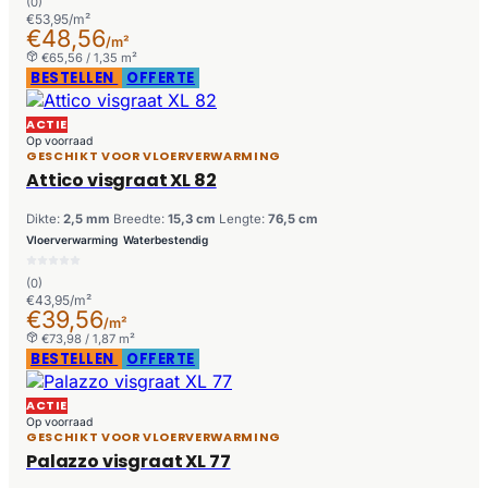
(0)
€53,95/m²
€48,56
/m²
€65,56 / 1,35 m²
BESTELLEN
OFFERTE
ACTIE
Op voorraad
GESCHIKT VOOR VLOERVERWARMING
Attico visgraat XL 82
Dikte:
2,5 mm
Breedte:
15,3 cm
Lengte:
76,5 cm
Vloerverwarming
Waterbestendig
(0)
€43,95/m²
€39,56
/m²
€73,98 / 1,87 m²
BESTELLEN
OFFERTE
ACTIE
Op voorraad
GESCHIKT VOOR VLOERVERWARMING
Palazzo visgraat XL 77