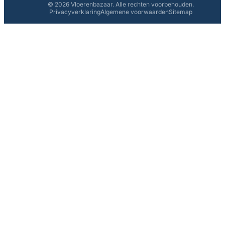
© 2026 Vloerenbazaar. Alle rechten voorbehouden.
Privacyverklaring
Algemene voorwaarden
Sitemap