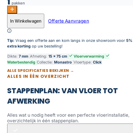
1
pakken
Monastro visgraat XL 90 | Rigid Click aantal
Offerte Aanvragen
In Winkelwagen
Toevoegen aan winkelwagen
Tip:
Vraag een offerte aan en kom langs in onze showroom voor
5%
extra korting
op uw bestelling!
Dikte:
7 mm
Afmeting:
15 × 75 cm
Vloerverwarming
Waterbestendig
Collectie:
Monastro
Vloertype:
Click
ALLE SPECIFICATIES BEKIJKEN →
ALLES IN ÉÉN OVERZICHT
STAPPENPLAN: VAN VLOER TOT
AFWERKING
Alles wat u nodig heeft voor een perfecte vloerinstallatie,
overzichtelijk in één stappenplan.