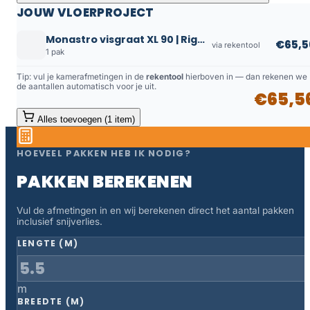
JOUW VLOERPROJECT
Monastro visgraat XL 90 | Rigid Click
€65,5
via rekentool
1 pak
Tip: vul je kamerafmetingen in de
rekentool
hierboven in — dan rekenen we
de aantallen automatisch voor je uit.
€65,5
Alles toevoegen (1 item)
HOEVEEL PAKKEN HEB IK NODIG?
PAKKEN BEREKENEN
Vul de afmetingen in en wij berekenen direct het aantal pakken
inclusief snijverlies.
LENGTE (M)
m
BREEDTE (M)