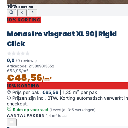
10%
KORTING
10% KORTING
Monastro visgraat XL 90 | Rigid
Click
0,0
(0 reviews)
Artikelcode:
215809013552
€53,95/m²
€48,56
/m²
10% KORTING
Prijs per pak:
€65,56
|
1,35 m² per pak
Prijzen zijn incl. BTW. Korting automatisch verwerkt in
checkout.
Ruim op voorraad
(Levertijd: 3-5 werkdagen)
AANTAL PAKKEN
1,4 m² totaal