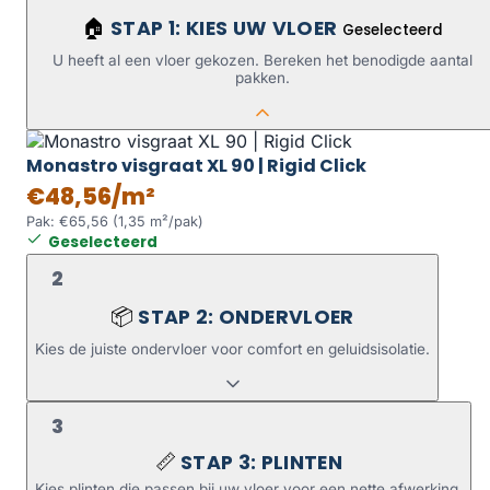
STAP 1: KIES UW VLOER
🏠
Geselecteerd
U heeft al een vloer gekozen. Bereken het benodigde aantal
pakken.
Monastro visgraat XL 90 | Rigid Click
€48,56/m²
Pak: €65,56 (1,35 m²/pak)
Geselecteerd
2
STAP 2: ONDERVLOER
📦
Kies de juiste ondervloer voor comfort en geluidsisolatie.
3
STAP 3: PLINTEN
📏
Kies plinten die passen bij uw vloer voor een nette afwerking.