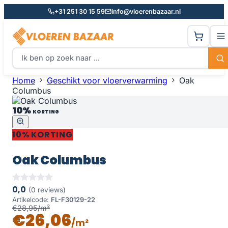
+31 251 30 15 59
info@vloerenbazaar.nl
Home
Geschikt voor vloerverwarming
Oak
Columbus
10%
KORTING
10% KORTING
Oak Columbus
0,0
(0 reviews)
Artikelcode:
FL-F30129-22
€28,95/m²
€26,06
/m²