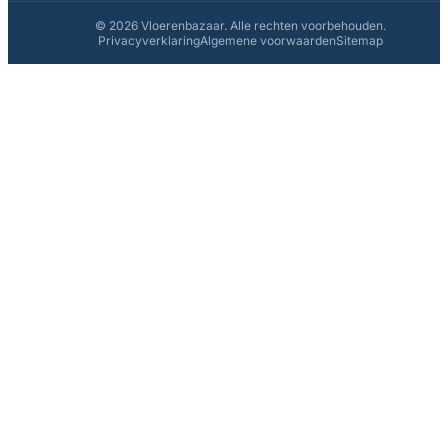
© 2026 Vloerenbazaar. Alle rechten voorbehouden.
Privacyverklaring
Algemene voorwaarden
Sitemap