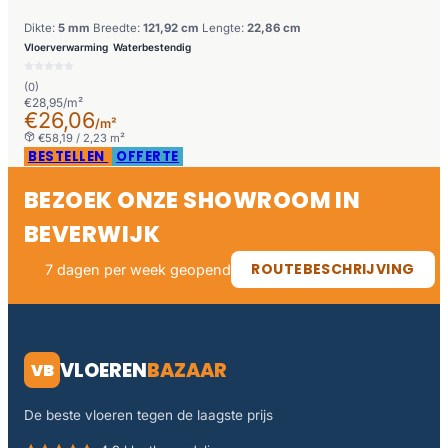
Dikte:
5 mm
Breedte:
121,92 cm
Lengte:
22,86 cm
Vloerverwarming
Waterbestendig
(0)
€28,95/m²
€26,06
/m²
€58,19 / 2,23 m²
BESTELLEN
OFFERTE
BEZOEK ONZE SHOWROOM IN
BEVERWIJK
ROUTEBESCHRIJVING
7 dagen per week geopend
VLOEREN
BAZAAR
VB
De beste vloeren tegen de laagste prijs