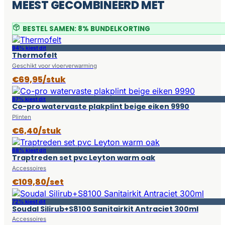
MEEST GECOMBINEERD MET
BESTEL SAMEN: 8% BUNDELKORTING
94% kiest dit
Thermofelt
Geschikt voor vloerverwarming
€69,95/stuk
87% kiest dit
Co-pro watervaste plakplint beige eiken 9990
Plinten
€6,40/stuk
68% kiest dit
Traptreden set pvc Leyton warm oak
Accessoires
€109,80/set
72% kiest dit
Soudal Silirub+S8100 Sanitairkit Antraciet 300ml
Accessoires