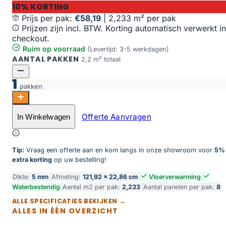
10% KORTING
Prijs per pak:
€58,19
|
2,233 m² per pak
Prijzen zijn incl. BTW. Korting automatisch verwerkt in
checkout.
Ruim op voorraad
(Levertijd: 3-5 werkdagen)
AANTAL PAKKEN
2,2 m² totaal
1
pakken
Oak Columbus aantal
Offerte Aanvragen
In Winkelwagen
Toevoegen aan winkelwagen
Tip:
Vraag een offerte aan en kom langs in onze showroom voor
5%
extra korting
op uw bestelling!
Dikte:
5 mm
Afmeting:
121,92 × 22,86 cm
Vloerverwarming
Waterbestendig
Aantal m2 per pak:
2,233
Aantal panelen per pak:
8
ALLE SPECIFICATIES BEKIJKEN →
ALLES IN ÉÉN OVERZICHT