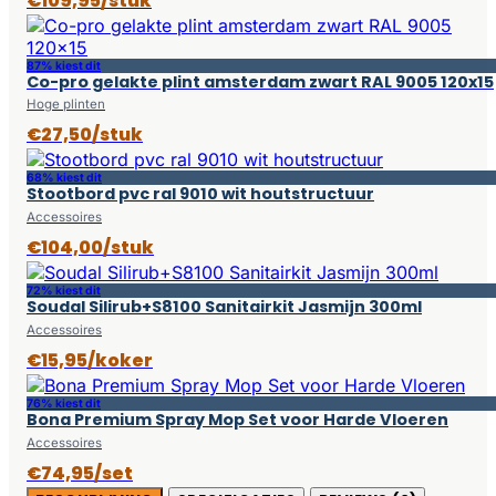
€109,95/stuk
87% kiest dit
Co-pro gelakte plint amsterdam zwart RAL 9005 120x15
Hoge plinten
€27,50/stuk
68% kiest dit
Stootbord pvc ral 9010 wit houtstructuur
Accessoires
€104,00/stuk
72% kiest dit
Soudal Silirub+S8100 Sanitairkit Jasmijn 300ml
Accessoires
€15,95/koker
76% kiest dit
Bona Premium Spray Mop Set voor Harde Vloeren
Accessoires
€74,95/set