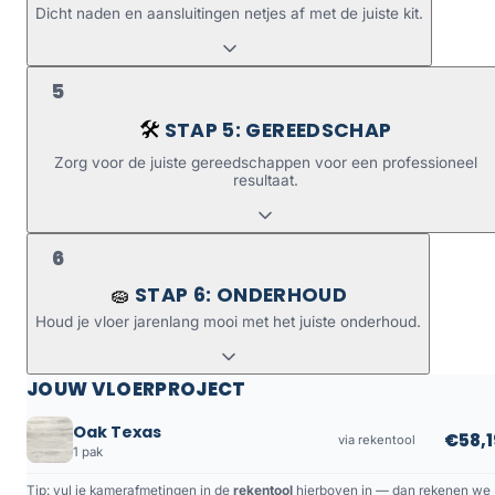
Dicht naden en aansluitingen netjes af met de juiste kit.
5
STAP 5: GEREEDSCHAP
🛠️
Zorg voor de juiste gereedschappen voor een professioneel
resultaat.
6
STAP 6: ONDERHOUD
🧽
Houd je vloer jarenlang mooi met het juiste onderhoud.
JOUW VLOERPROJECT
Oak Texas
€58,1
via rekentool
1 pak
Tip: vul je kamerafmetingen in de
rekentool
hierboven in — dan rekenen we