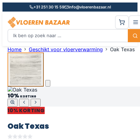
+31 251 30 15 59
info@vloerenbazaar.nl
Home
Geschikt voor vloerverwarming
Oak Texas
10%
KORTING
10% KORTING
Oak Texas