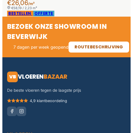
€26,06
/m²
€58,19 / 2,23 m²
BESTELLEN
OFFERTE
BEZOEK ONZE SHOWROOM IN
BEVERWIJK
ROUTEBESCHRIJVING
7 dagen per week geopend
VLOEREN
BAZAAR
VB
De beste vloeren tegen de laagste prijs
4,9 klantbeoordeling