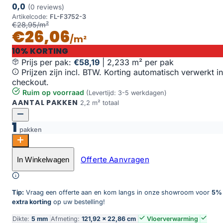
0,0
(0 reviews)
Artikelcode:
FL-F3752-3
€28,95/m²
€26,06
/m²
10% KORTING
Prijs per pak:
€58,19
|
2,233 m² per pak
Prijzen zijn incl. BTW. Korting automatisch verwerkt in
checkout.
Ruim op voorraad
(Levertijd: 3-5 werkdagen)
AANTAL PAKKEN
2,2 m² totaal
1
pakken
Oak Texas aantal
Offerte Aanvragen
In Winkelwagen
Toevoegen aan winkelwagen
Tip:
Vraag een offerte aan en kom langs in onze showroom voor
5%
extra korting
op uw bestelling!
Dikte:
5 mm
Afmeting:
121,92 × 22,86 cm
Vloerverwarming