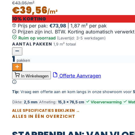
€43,95/m²
€39,56
/m²
10% KORTING
Prijs per pak:
€73,98
|
1,87 m² per pak
Prijzen zijn incl. BTW. Korting automatisch verwerkt
Ruim op voorraad
(Levertijd: 3-5 werkdagen)
AANTAL PAKKEN
1,9 m² totaal
1
pakken
Palazzo visgraat XL 70 aantal
Offerte Aanvragen
In Winkelwagen
Toevoegen aan winkelwagen
Tip:
Vraag een offerte aan en kom langs in onze showroom voor
5
Dikte:
2,5 mm
Afmeting:
15,3 × 76,5 cm
Vloerverwarming
Wat
ALLE SPECIFICATIES BEKIJKEN →
ALLES IN ÉÉN OVERZICHT
STAPPENPLAN: VAN VLOE