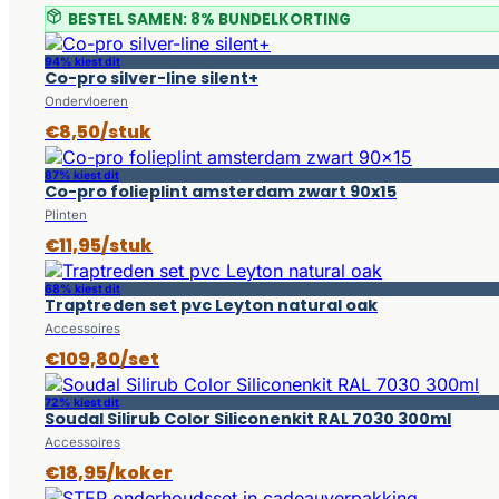
BESTEL SAMEN: 8% BUNDELKORTING
94% kiest dit
Co-pro silver-line silent+
Ondervloeren
€8,50/stuk
87% kiest dit
Co-pro folieplint amsterdam zwart 90x15
Plinten
€11,95/stuk
68% kiest dit
Traptreden set pvc Leyton natural oak
Accessoires
€109,80/set
72% kiest dit
Soudal Silirub Color Siliconenkit RAL 7030 300ml
Accessoires
€18,95/koker