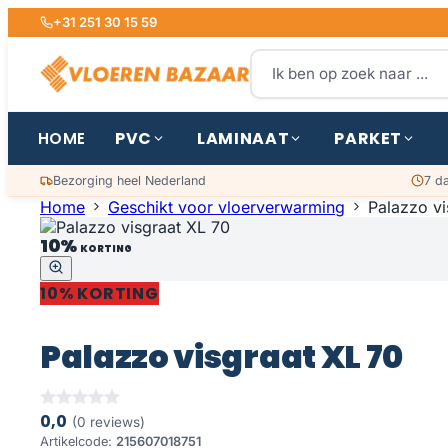
+31 251 30 15 59
PVC
LAMINAAT
PARKET
HOME
Bezorging heel Nederland
7 d
Home
Geschikt voor vloerverwarming
Palazzo vi
10%
KORTING
10% KORTING
Palazzo visgraat XL 70
0,0
(0 reviews)
Artikelcode:
215607018751