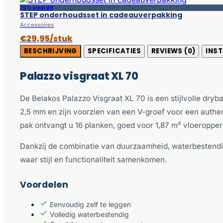
76% kiest dit
STEP onderhoudsset in cadeauverpakking
Accessoires
€29,95/stuk
BESCHRIJVING
SPECIFICATIES
REVIEWS (0)
INST
Palazzo visgraat XL 70
De Belakos Palazzo Visgraat XL 70 is een stijlvolle dry
2,5 mm en zijn voorzien van een V-groef voor een authen
pak ontvangt u 16 planken, goed voor 1,87 m² vloeropper
Dankzij de combinatie van duurzaamheid, waterbestendi
waar stijl en functionaliteit samenkomen.
Voordelen
Eenvoudig zelf te leggen
Volledig waterbestendig