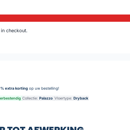
 in checkout.
% extra korting
op uw bestelling!
erbestendig
Collectie:
Palazzo
Vloertype:
Dryback
R TOT AFWERKING