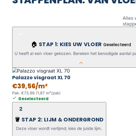
Alles 
stapp
STAP 1: KIES UW VLOER
🏠
Geselecteerd
U heeft al een vloer gekozen. Bereken het benodigde aantal p
Palazzo visgraat XL 70
€39,56/m²
Pak: €73,98 (1,87 m²/pak)
Geselecteerd
2
STAP 2: LIJM & ONDERGROND
🪣
Deze vloer wordt verlijmd; kies de juiste lijm.