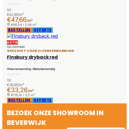
(0)
€52,95/m²
€47,66
/m²
€99,54 / 2,09 m²
BESTELLEN
OFFERTE
ACTIE
Op voorraad
GESCHIKT VOOR VLOERVERWARMING
Finsbury dryback red
Vloerverwarming
Waterbestendig
(0)
€36,95/m²
€33,26
/m²
€116,41 / 3,5 m²
BESTELLEN
OFFERTE
BEZOEK ONZE SHOWROOM IN
BEVERWIJK