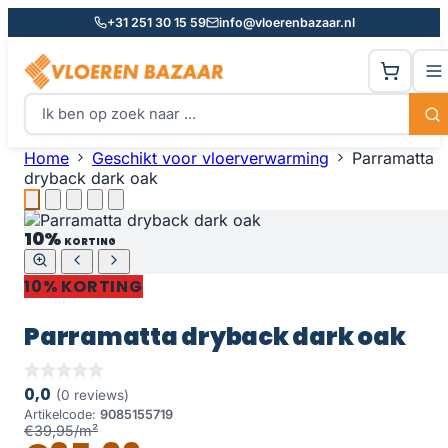
+31 251 30 15 59
info@vloerenbazaar.nl
Home
Geschikt voor vloerverwarming
Parramatta
dryback dark oak
10%
KORTING
10% KORTING
Parramatta dryback dark oak
0,0
(0 reviews)
Artikelcode:
9085155719
€39,95/m²