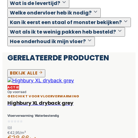
Wat is de levertijd?
Welke ondervloer heb ik nodig?
Kan ik eerst een staal of monster bekijken?
Wat als ik te weinig pakken heb besteld?
Hoe onderhoud ik mijn vloer?
GERELATEERDE PRODUCTEN
BEKIJK ALLE
ACTIE
Op voorraad
GESCHIKT VOOR VLOERVERWARMING
Highbury XL dryback grey
Vloerverwarming
Waterbestendig
(0)
€42,95/m²
€38,66