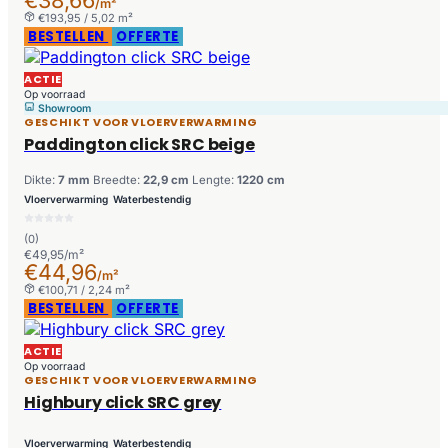
/m²
€193,95 / 5,02 m²
BESTELLEN
OFFERTE
ACTIE
Op voorraad
Showroom
GESCHIKT VOOR VLOERVERWARMING
Paddington click SRC beige
Dikte:
7 mm
Breedte:
22,9 cm
Lengte:
1220 cm
Vloerverwarming
Waterbestendig
(0)
€49,95/m²
€44,96
/m²
€100,71 / 2,24 m²
BESTELLEN
OFFERTE
ACTIE
Op voorraad
GESCHIKT VOOR VLOERVERWARMING
Highbury click SRC grey
Vloerverwarming
Waterbestendig