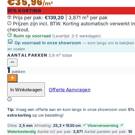
€35,96
/m²
10% KORTING
Prijs per pak:
€139,20
|
3,871 m² per pak
Prijzen zijn incl. BTW. Korting automatisch verwerkt in
checkout.
Ruim op voorraad
(Levertijd: 3-5 werkdagen)
Op voorraad in onze showroom
— kom langs om te bekijken
en voelen
AANTAL PAKKEN
3,9 m² totaal
1
pakken
Parramatta dryback dark oak aantal
Offerte Aanvragen
In Winkelwagen
Toevoegen aan winkelwagen
Tip:
Vraag een offerte aan en kom langs in onze showroom voor
5%
extra korting
op uw bestelling!
Dikte:
2,5 mm
Afmeting:
25,3 × 1530 cm
Vloerverwarming
Waterbestendig
Aantal m2 per pak:
3,871
Aantal panelen per pak:
10