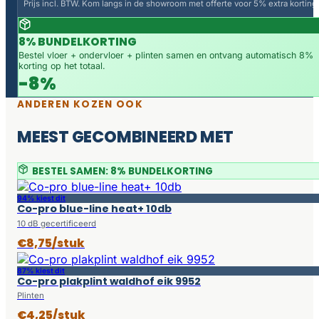
Prijs incl. BTW. Kom langs in de showroom met offerte voor 5% extra korting.
8% BUNDELKORTING
Bestel vloer + ondervloer + plinten samen en ontvang automatisch 8%
korting op het totaal.
-8%
ANDEREN KOZEN OOK
MEEST GECOMBINEERD MET
BESTEL SAMEN: 8% BUNDELKORTING
94% kiest dit
Co-pro blue-line heat+ 10db
10 dB gecertificeerd
€8,75/stuk
87% kiest dit
Co-pro plakplint waldhof eik 9952
Plinten
€4,25/stuk