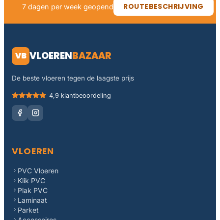
ROUTEBESCHRIJVING
7 dagen per week geopend
VLOEREN
BAZAAR
VB
De beste vloeren tegen de laagste prijs
4,9 klantbeoordeling
VLOEREN
PVC Vloeren
Klik PVC
Plak PVC
Laminaat
Parket
Accessoires