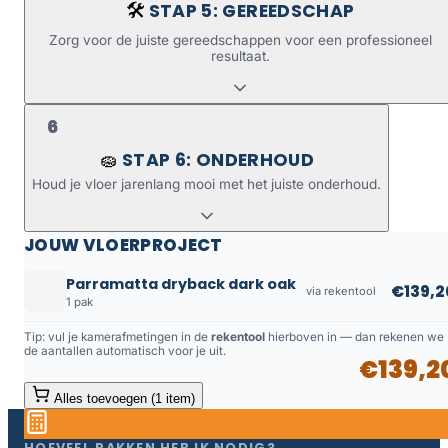
STAP 5: GEREEDSCHAP
🛠️
Zorg voor de juiste gereedschappen voor een professioneel
resultaat.
6
STAP 6: ONDERHOUD
🧽
Houd je vloer jarenlang mooi met het juiste onderhoud.
JOUW VLOERPROJECT
Parramatta dryback dark oak
€139,2
via rekentool
1 pak
Tip: vul je kamerafmetingen in de
rekentool
hierboven in — dan rekenen we
de aantallen automatisch voor je uit.
€139,2
Alles toevoegen (1 item)
HOEVEEL PAKKEN HEB IK NODIG?