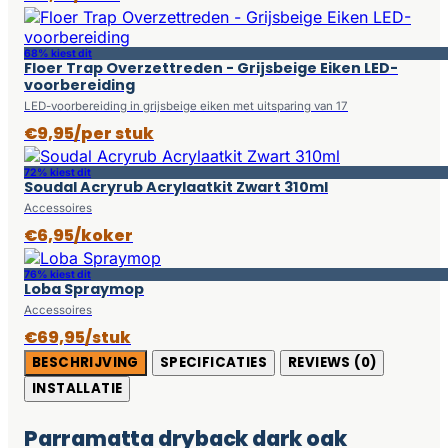
68% kiest dit
Floer Trap Overzettreden - Grijsbeige Eiken LED-
voorbereiding
LED-voorbereiding in grijsbeige eiken met uitsparing van 17
€9,95/per stuk
72% kiest dit
Soudal Acryrub Acrylaatkit Zwart 310ml
Accessoires
€6,95/koker
76% kiest dit
Loba Spraymop
Accessoires
€69,95/stuk
BESCHRIJVING
SPECIFICATIES
REVIEWS (0)
INSTALLATIE
Parramatta dryback dark oak