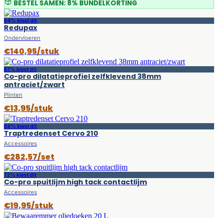
BESTEL SAMEN: 8% BUNDELKORTING
94% kiest dit
Redupax
Ondervloeren
€140,95/stuk
87% kiest dit
Co-pro dilatatieprofiel zelfklevend 38mm
antraciet/zwart
Plinten
€13,95/stuk
68% kiest dit
Traptredenset Cervo 210
Accessoires
€282,57/set
72% kiest dit
Co-pro spuitlijm high tack contactlijm
Accessoires
€19,95/stuk