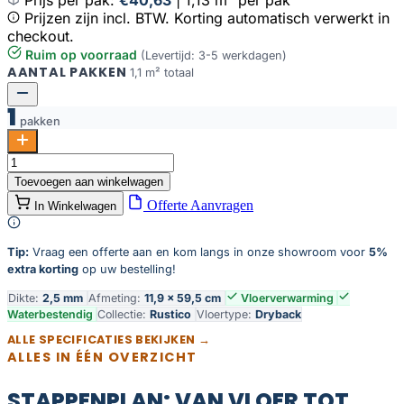
Prijzen zijn incl. BTW. Korting automatisch verwerkt in
checkout.
Ruim op voorraad
(Levertijd: 3-5 werkdagen)
AANTAL PAKKEN
1,1 m² totaal
1
pakken
Rustico
visgraat
Toevoegen aan winkelwagen
10
Offerte Aanvragen
In Winkelwagen
aantal
Tip:
Vraag een offerte aan en kom langs in onze showroom voor
5%
extra korting
op uw bestelling!
Dikte:
2,5 mm
Afmeting:
11,9 × 59,5 cm
Vloerverwarming
Waterbestendig
Collectie:
Rustico
Vloertype:
Dryback
ALLE SPECIFICATIES BEKIJKEN →
ALLES IN ÉÉN OVERZICHT
STAPPENPLAN: VAN VLOER TOT