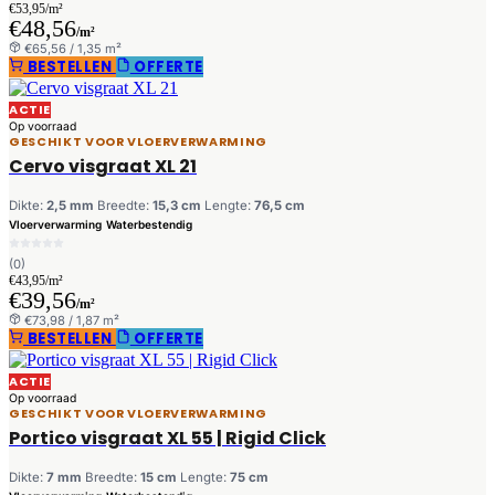
€53,95/m²
€48,56
/m²
€65,56 / 1,35 m²
BESTELLEN
OFFERTE
ACTIE
Op voorraad
GESCHIKT VOOR VLOERVERWARMING
Cervo visgraat XL 21
Dikte:
2,5 mm
Breedte:
15,3 cm
Lengte:
76,5 cm
Vloerverwarming
Waterbestendig
(0)
€43,95/m²
€39,56
/m²
€73,98 / 1,87 m²
BESTELLEN
OFFERTE
ACTIE
Op voorraad
GESCHIKT VOOR VLOERVERWARMING
Portico visgraat XL 55 | Rigid Click
Dikte:
7 mm
Breedte:
15 cm
Lengte:
75 cm