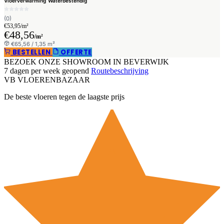
Vloerverwarming
Waterbestendig
(0)
€53,95/m²
€48,56
/m²
€65,56 / 1,35 m²
BESTELLEN
OFFERTE
BEZOEK ONZE SHOWROOM IN BEVERWIJK
7 dagen per week geopend
Routebeschrijving
VB
VLOEREN
BAZAAR
De beste vloeren tegen de laagste prijs