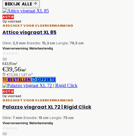
BEKIJK ALLE
ACTIE
Op voorraad
GESCHIKT VOOR VLOERVERWARMING
Attico visgraat XL 85
Dikte:
2,5 mm
Breedte:
15,3 cm
Lengte:
76,5 cm
Vloerverwarming
Waterbestendig
(0)
€43,95/m²
€39,56
/m²
€73,98 / 1,87 m²
BESTELLEN
OFFERTE
ACTIE
Op voorraad
GESCHIKT VOOR VLOERVERWARMING
Palazzo visgraat XL 72 | Rigid Click
Dikte:
7 mm
Breedte:
15 cm
Lengte:
75 cm
Vloerverwarming
Waterbestendig
(0)