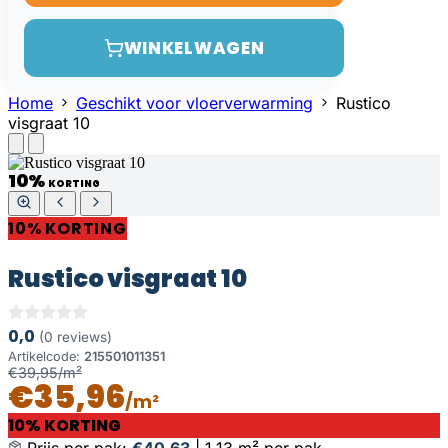
WINKELWAGEN
Home
Geschikt voor vloerverwarming
Rustico
visgraat 10
10%
KORTING
10% KORTING
Rustico visgraat 10
0,0
(0 reviews)
Artikelcode:
215501011351
€39,95/m²
€35,96
/m²
10% KORTING
Prijs per pak:
€40,63
|
1,13 m² per pak