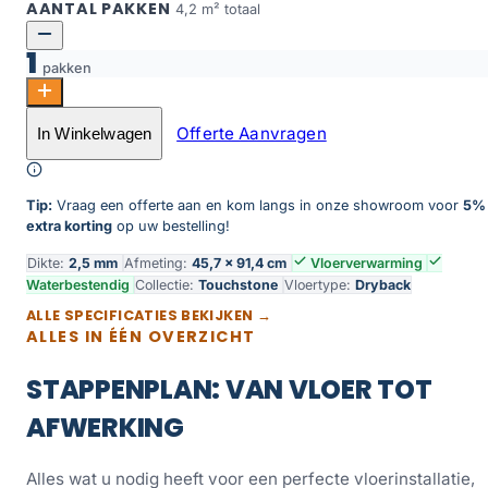
AANTAL PAKKEN
4,2 m² totaal
1
pakken
Touchstone Medium 105 aantal
Offerte Aanvragen
In Winkelwagen
Toevoegen aan winkelwagen
Tip:
Vraag een offerte aan en kom langs in onze showroom voor
5%
extra korting
op uw bestelling!
Dikte:
2,5 mm
Afmeting:
45,7 × 91,4 cm
Vloerverwarming
Waterbestendig
Collectie:
Touchstone
Vloertype:
Dryback
ALLE SPECIFICATIES BEKIJKEN →
ALLES IN ÉÉN OVERZICHT
STAPPENPLAN: VAN VLOER TOT
AFWERKING
Alles wat u nodig heeft voor een perfecte vloerinstallatie,