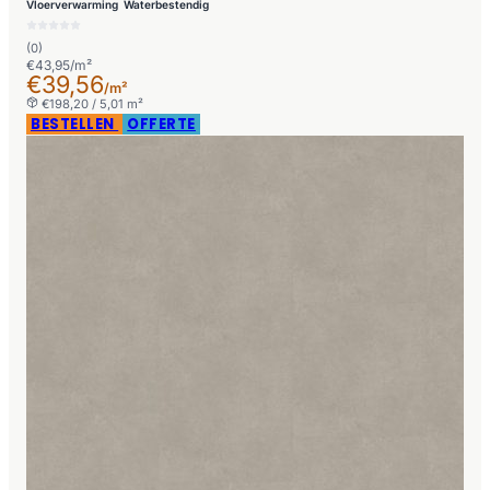
Vloerverwarming
Waterbestendig
(0)
€43,95/m²
€39,56
/m²
€198,20 / 5,01 m²
BESTELLEN
OFFERTE