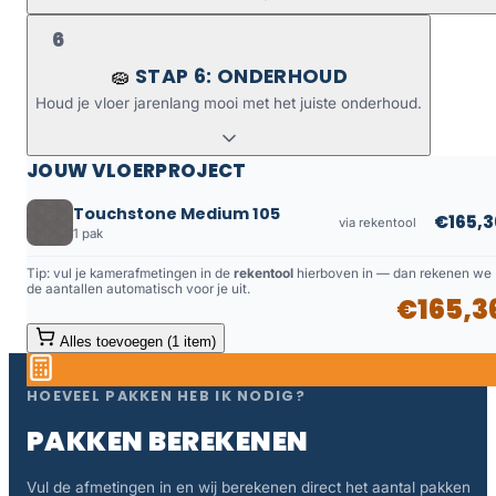
6
STAP 6: ONDERHOUD
🧽
Houd je vloer jarenlang mooi met het juiste onderhoud.
JOUW VLOERPROJECT
Touchstone Medium 105
€165,3
via rekentool
1 pak
Tip: vul je kamerafmetingen in de
rekentool
hierboven in — dan rekenen we
de aantallen automatisch voor je uit.
€165,3
Alles toevoegen (1 item)
HOEVEEL PAKKEN HEB IK NODIG?
PAKKEN BEREKENEN
Vul de afmetingen in en wij berekenen direct het aantal pakken