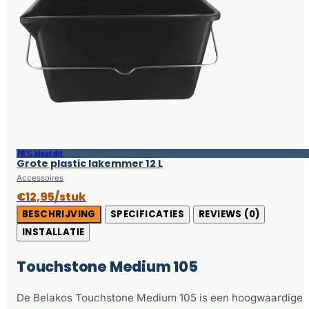
76% kiest dit
Grote plastic lakemmer 12 L
Accessoires
€12,95/stuk
BESCHRIJVING
SPECIFICATIES
REVIEWS (0)
INSTALLATIE
Touchstone Medium 105
De Belakos Touchstone Medium 105 is een hoogwaardige