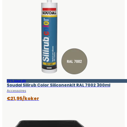
72% kiest dit
Soudal Silirub Color Siliconenkit RAL 7002 300ml
Accessoires
€21,95/koker