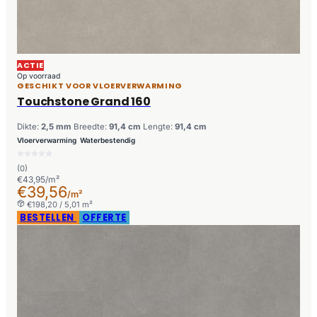
ACTIE
Op voorraad
GESCHIKT VOOR VLOERVERWARMING
Touchstone Grand 160
Dikte:
2,5 mm
Breedte:
91,4 cm
Lengte:
91,4 cm
Vloerverwarming
Waterbestendig
(0)
€43,95/m²
€39,56
/m²
€198,20 / 5,01 m²
BESTELLEN
OFFERTE