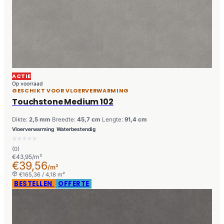
ACTIE
Op voorraad
GESCHIKT VOOR VLOERVERWARMING
Touchstone Medium 102
Dikte:
2,5 mm
Breedte:
45,7 cm
Lengte:
91,4 cm
Vloerverwarming
Waterbestendig
(0)
€43,95/m²
€39,56
/m²
€165,36 / 4,18 m²
BESTELLEN
OFFERTE