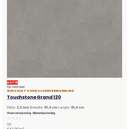
ACTIE
Op voorraad
GESCHIKT VOOR VLOERVERWARMING
Touchstone Grand 120
Dikte:
2,5 mm
Breedte:
91,4 cm
Lengte:
91,4 cm
Vloerverwarming
Waterbestendig
(0)
€43,95/m²