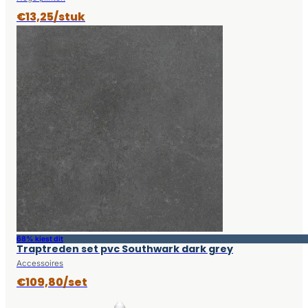
€13,25/stuk
68% kiest dit
Traptreden set pvc Southwark dark grey
Accessoires
€109,80/set