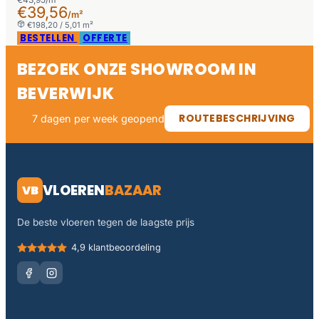
€39,56
/m²
€198,20 / 5,01 m²
BESTELLEN
OFFERTE
BEZOEK ONZE SHOWROOM IN
BEVERWIJK
ROUTEBESCHRIJVING
7 dagen per week geopend
VLOEREN
BAZAAR
VB
De beste vloeren tegen de laagste prijs
4,9 klantbeoordeling