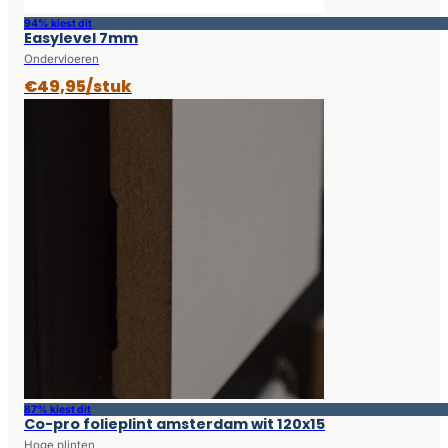
94% kiest dit
Easylevel 7mm
Ondervloeren
€49,95/stuk
87% kiest dit
Co-pro folieplint amsterdam wit 120x15
Hoge plinten